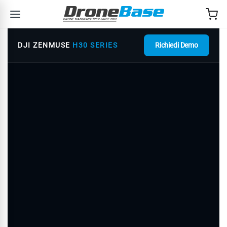
Salta alla navigazione
Salta al contenuto
DJI ZENMUSE
H30 SERIES
Richiedi Demo