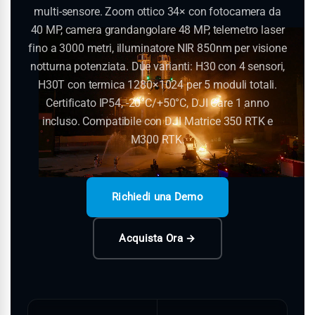
multi-sensore. Zoom ottico 34× con fotocamera da
40 MP, camera grandangolare 48 MP, telemetro laser
fino a 3000 metri, illuminatore NIR 850nm per visione
notturna potenziata. Due varianti: H30 con 4 sensori,
H30T con termica 1280×1024 per 5 moduli totali.
Certificato IP54, -20°C/+50°C, DJI Care 1 anno
incluso. Compatibile con DJI Matrice 350 RTK e
M300 RTK.
Richiedi una Demo
Acquista Ora →