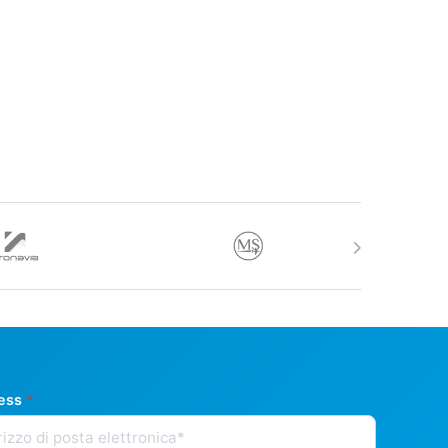
ress
*