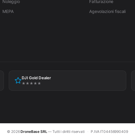
Noleggio
Fatturazione
MEPA
Agevolazioni fiscali
DJI Gold Dealer
★★★★★
© 2026
DroneBase SRL
— Tutti i diritti riservati
·
P.IVA IT04456990409