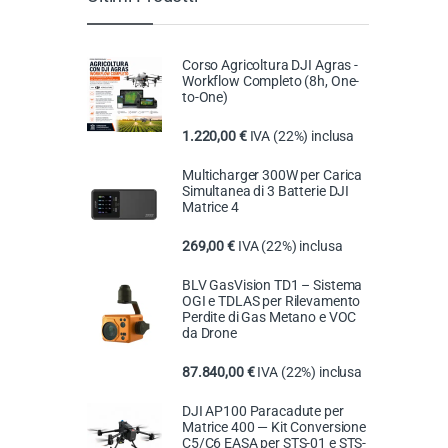
Corso Agricoltura DJI Agras -
Workflow Completo (8h, One-
to-One)
1.220,00
€
IVA (22%) inclusa
Multicharger 300W per Carica
Simultanea di 3 Batterie DJI
Matrice 4
269,00
€
IVA (22%) inclusa
BLV GasVision TD1 – Sistema
OGI e TDLAS per Rilevamento
Perdite di Gas Metano e VOC
da Drone
87.840,00
€
IVA (22%) inclusa
DJI AP100 Paracadute per
Matrice 400 — Kit Conversione
C5/C6 EASA per STS-01 e STS-