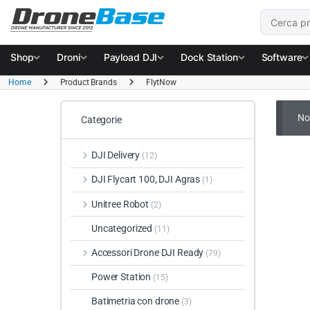
Salta alla navigazione
Salta al contenuto
Cerca:
Shop
Droni
Payload DJI
Dock Station
Software
Home
Product Brands
FlytNow
No
Categorie
DJI Delivery
(12)
DJI Flycart 100, DJI Agras
(1)
Unitree Robot
(2)
Uncategorized
(11)
Accessori Drone DJI Ready
(79)
Power Station
(15)
Batimetria con drone
(3)