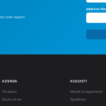
address No
dai nostri esperti.
AZIENDA
ACQUISTI
Chi siamo
Metodi di pagamento
Dicono di noi
Spedizioni