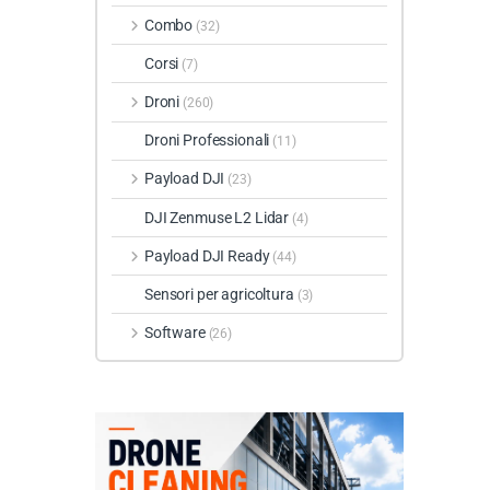
Combo
(32)
Corsi
(7)
Droni
(260)
Droni Professionali
(11)
Payload DJI
(23)
DJI Zenmuse L2 Lidar
(4)
Payload DJI Ready
(44)
Sensori per agricoltura
(3)
Software
(26)