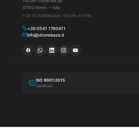
Via San Giovenale 86
47922 Rimini — Italy
P.IVA IT04456990409 · REA RN-413198
+39 0541 1790411
info@dronebase.it
ISO 9001:2015
Certificati