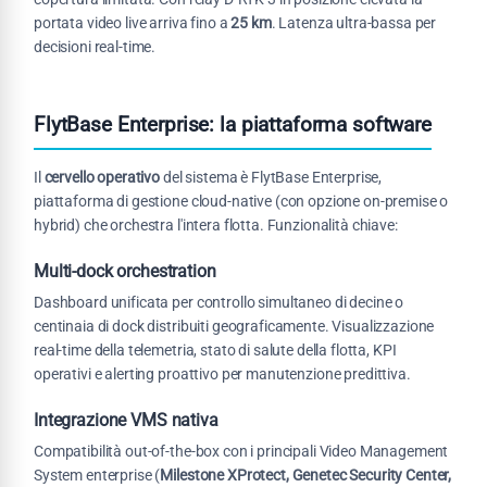
portata video live arriva fino a
25 km
. Latenza ultra-bassa per
decisioni real-time.
FlytBase Enterprise: la piattaforma software
Il
cervello operativo
del sistema è FlytBase Enterprise,
piattaforma di gestione cloud-native (con opzione on-premise o
hybrid) che orchestra l'intera flotta. Funzionalità chiave:
Multi-dock orchestration
Dashboard unificata per controllo simultaneo di decine o
centinaia di dock distribuiti geograficamente. Visualizzazione
real-time della telemetria, stato di salute della flotta, KPI
operativi e alerting proattivo per manutenzione predittiva.
Integrazione VMS nativa
Compatibilità out-of-the-box con i principali Video Management
System enterprise (
Milestone XProtect, Genetec Security Center,