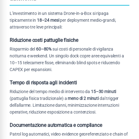
L'investimento in un sistema Drone-in-a-Box si ripaga
tipicamente in
18–24 mesi
per deployment medio-grandi,
attraverso tre leve principali:
Riduzione costi pattuglie fisiche
Risparmio del
60–80%
sui costi di personale di vigilanza
notturna e weekend. Un singolo dock copre aree equivalenti a
10–15 telecamere fisse, eliminando blind spots e riducendo
CAPEX per espansioni.
Tempo di risposta agli incidenti
Riduzione del tempo medio di intervento da
15–30 minuti
(pattuglia fisica tradizionale) a
meno di 2 minuti
dal trigger
dell'allarme. Limitazione danni, minimizzazione interruzioni
operative, riduzione esposizione a contenziosi.
Documentazione automatica e compliance
Patrol log automatici, video evidence georeferenziato e chain of