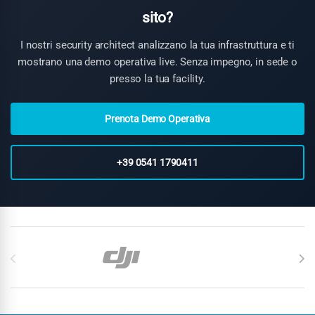
canone mensile prevedibile. Operatività in
10–15 giorni
sito?
dall'accordo contrattuale.
Scopri tutti i dettagli del DASS
.
I nostri security architect analizzano la tua infrastruttura e ti
mostrano una demo operativa live. Senza impegno, in sede o
presso la tua facility.
Prenota Demo Operativa
+39 0541 1790411
Carosello di Marchi