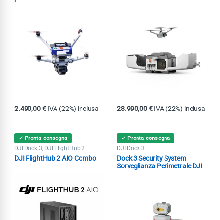
Dock 3
2.490,00
€
IVA (22%) inclusa
28.990,00
€
IVA (22%) inclusa
✓ Pronta consegna
✓ Pronta consegna
DJI Dock 3
DJI FlightHub 2
DJI Dock 3
,
DJI FlightHub 2 AIO Combo
Dock 3 Security System
Sorveglianza Perimetrale DJI
Dock