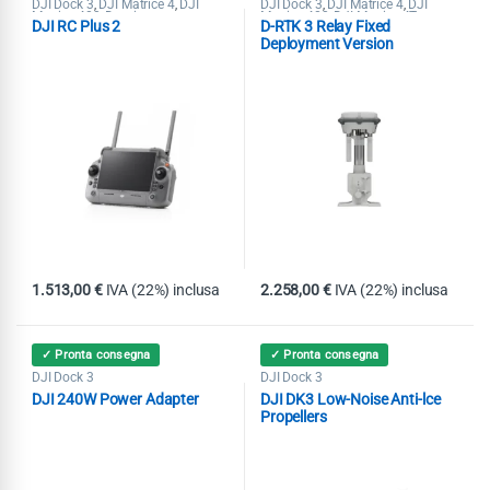
DJI Dock 3
DJI Matrice 4
DJI
DJI Dock 3
DJI Matrice 4
DJI
,
,
,
,
Matrice 400
Droni
Matrice 400
DJI Matrice 4T
,
,
,
DJI RC Plus 2
D-RTK 3 Relay Fixed
Matrice 4D / 4DT
Matrice 4E
,
Deployment Version
1.513,00
€
IVA (22%) inclusa
2.258,00
€
IVA (22%) inclusa
✓ Pronta consegna
✓ Pronta consegna
DJI Dock 3
DJI Dock 3
DJI 240W Power Adapter
DJI DK3 Low-Noise Anti-lce
Propellers