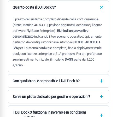
Quanto costa il DJI Dock 3?
Il prezzo del sistema completo dipende dalla configurazione
(drone Matrice 4D o 4TD, payload aggiuntivi, accessori, licenze
software FlytBase Enterprise).
Richiedi un preventivo
personalizzato
indicando il tuo scenario operativo: tipicamente
partiamo da configurazioni base intorno ai
30.000–40.000 € +
IVA
per il sistema hardware completo, fino a deployment multi-
dock con licenze enterprise e SLA premium. Per chi preferisce
zero investimento iniziale, il modello
DASS
parte da 1.200
€/anno.
Con quali droni è compatibile il DJI Dock 3?
Il DJI Dock 3 è progettato per operare con il
DJI Matrice 4D
e
Matrice 4TD
, modelli ottimizzati per missioni autonome dock-
Serve un pilota dedicato per gestire le operazioni?
based. Questi droni includono camera grandangolare 48 MP,
Dipende dal modello operativo. Con il
sistema in proprio
, è
tele con zoom ottico 200×, termocamera IR 640×512 e
necessario almeno un pilota certificato STS-01 EU (o
Il DJI Dock 3 funziona in inverno e in condizioni
autonomia fino a 54 minuti.