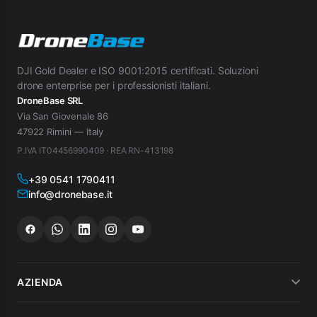
DJI Gold Dealer e ISO 9001:2015 certificati. Soluzioni
drone enterprise per i professionisti italiani.
DroneBase SRL
Via San Giovenale 86
47922 Rimini — Italy
P.IVA IT04456990409 · REA RN-413198
+39 0541 1790411
info@dronebase.it
AZIENDA
Chi siamo