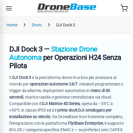
Salta alla navigazione
Salta al contenuto
Home
Droni
DJI Dock 3
DJI Dock 3 —
Stazione Drone
Autonoma
per Operazioni H24 Senza
Pilota
Il
DJI Dock 3
è la piattaforma drone-in-a-box più avanzata al
mondo per
operazioni autonome 24/7
: missioni programmate o
trigger da allarme, deployment automatico in
meno di 60
secondi
, ricarica rapida e gestione centralizzata via cloud.
Compatibile con il
DJI Matrice 4D Series
, opera da –35°C a
+50°C in classe IP55 ed è il
primo dock DJI omologato per
installazione su veicolo
. Da DroneBase trovi il sistema completo,
l'integrazione con la piattaforma
FlytBase Enterprise
, il supporto
BVLOS / categoria specifica ENAC e — se preferisci zero CAPEX