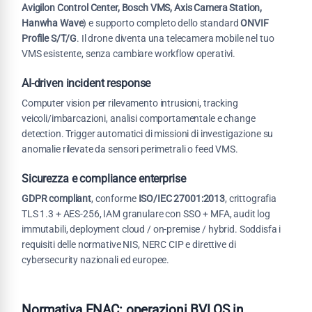
Avigilon Control Center, Bosch VMS, Axis Camera Station,
Hanwha Wave
) e supporto completo dello standard
ONVIF
Profile S/T/G
. Il drone diventa una telecamera mobile nel tuo
VMS esistente, senza cambiare workflow operativi.
AI-driven incident response
Computer vision per rilevamento intrusioni, tracking
veicoli/imbarcazioni, analisi comportamentale e change
detection. Trigger automatici di missioni di investigazione su
anomalie rilevate da sensori perimetrali o feed VMS.
Sicurezza e compliance enterprise
GDPR compliant
, conforme
ISO/IEC 27001:2013
, crittografia
TLS 1.3 + AES-256, IAM granulare con SSO + MFA, audit log
immutabili, deployment cloud / on-premise / hybrid. Soddisfa i
requisiti delle normative NIS, NERC CIP e direttive di
cybersecurity nazionali ed europee.
Normativa ENAC: operazioni BVLOS in