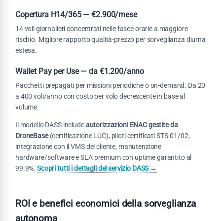
Copertura H14/365 — €2.900/mese
14 voli giornalieri concentrati nelle fasce orarie a maggiore
rischio. Migliore rapporto qualità-prezzo per sorveglianza diurna
estesa.
Wallet Pay per Use — da €1.200/anno
Pacchetti prepagati per missioni periodiche o on-demand. Da 20
a 400 voli/anno con costo per volo decrescente in base al
volume.
Il modello DASS include
autorizzazioni ENAC gestite da
DroneBase
(certificazione LUC), piloti certificati STS-01/02,
integrazione con il VMS del cliente, manutenzione
hardware/software e SLA premium con uptime garantito al
99.9%.
Scopri tutti i dettagli del servizio DASS →
ROI e benefici economici della sorveglianza
autonoma