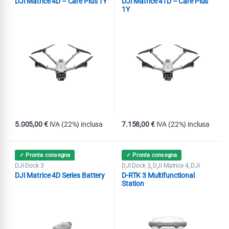
DJI Matrice 4D – Care Plus 1Y
DJI Matrice 4TD – Care Plus
1Y
5.005,00
€
IVA (22%) inclusa
7.158,00
€
IVA (22%) inclusa
✓ Pronta consegna
✓ Pronta consegna
DJI Dock 3
DJI Dock 3
DJI Matrice 4
DJI
,
,
Matrice 400
Droni
,
DJI Matrice 4D Series Battery
D-RTK 3 Multifunctional
Station