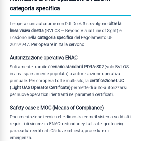
categoria specifica
Le operazioni autonome con DJI Dock 3 si svolgono
oltre la
linea visiva diretta
(BVLOS — Beyond Visual Line of Sight) e
ricadono nella
categoria specifica
del Regolamento UE
2019/947. Per operare in Italia servono:
Autorizzazione operativa ENAC
Solitamente tramite
scenario standard PDRA-S02
(volo BVLOS
in area sparsamente popolata) o autorizzazione operativa
puntuale. Per chi opera flotte multi-sito, la
certificazione LUC
(Light UAS Operator Certificate)
permette di auto-autorizzarsi
per nuove operazioni rientranti nei parametri certificati.
Safety case e MOC (Means of Compliance)
Documentazione tecnica che dimostra come il sistema soddisfi i
requisiti di sicurezza ENAC: redundancy, fail-safe, geofencing,
paracaduti certificati C5 dove richiesto, procedure di
emergenza.