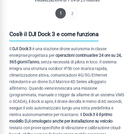
1
2
Cos'è il DJI Dock 3 e come funziona
Il
DJI Dock 3
è una stazione drone autonoma in classe
enterprise progettata per
operazioni continuative 24 ore su 24,
365 giorni l'anno
, senza necessità di pilota in loco. Il sistema
integra una struttura outdoor IP56 con ricarica rapida,
climatizzazione attiva, comunicazioni 4G/5G/Ethernet
ridondanti e un drone DJI Matrice 4D Series alloggiato
all'interno. Quando viene innescata una missione
(programmata, manuale o trigger da allarme di un sistema VMS
o SCADA), il dock si apre, il drone decolla in meno di 60 secondi,
esegue il volo automatizzato lungo una rotta predefinita e
rientra autonomamente per ricaricarsi. Il
Dock 3 è il primo
modello DJI omologato anche per installazione su veicolo
:
testato con prove specifiche di vibrazione e calibrazione cloud-