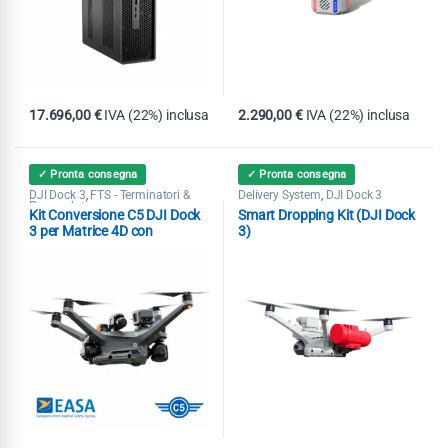
17.696,00
€
IVA (22%) inclusa
2.290,00
€
IVA (22%) inclusa
✓ Pronta consegna
✓ Pronta consegna
DJI Dock 3
FTS - Terminatori &
Delivery System
DJI Dock 3
,
,
Paracaduti
Kit Conversione C5 DJI Dock
Smart Dropping Kit (DJI Dock
3 per Matrice 4D con
3)
Paracadute Kronos M4D
Dronavia MoC 2511-2512