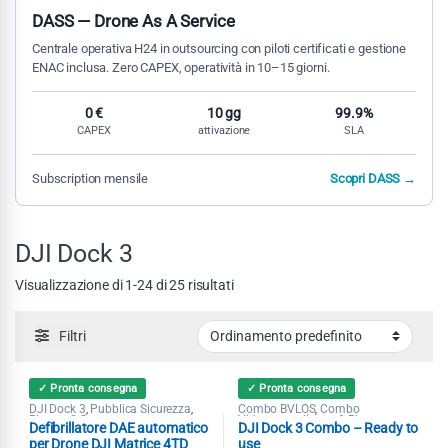
DASS — Drone As A Service
Centrale operativa H24 in outsourcing con piloti certificati e gestione
ENAC inclusa. Zero CAPEX, operatività in 10–15 giorni.
0 €
10 gg
99.9%
CAPEX
attivazione
SLA
Subscription mensile
Scopri DASS →
DJI Dock 3
Visualizzazione di 1-24 di 25 risultati
Filtri
✓ Pronta consegna
✓ Pronta consegna
DJI Dock 3
Pubblica Sicurezza
Combo BVLOS
Combo
,
,
,
Ricerca & Soccorso
Videosorveglianza & Ricerca
Defibrillatore DAE automatico
DJI Dock 3 Combo – Ready to
Dispersi
DJI Dock 3
Matrice 4D /
,
,
4DT
Pubblica Sicurezza
,
per Drone DJI Matrice 4TD
use