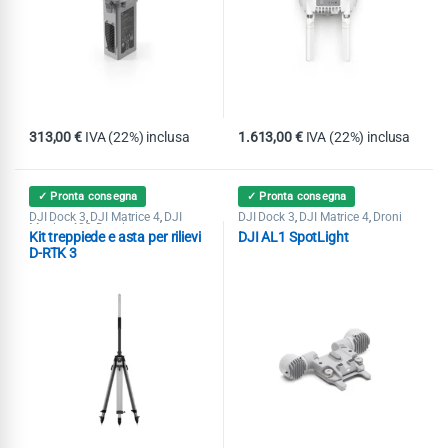
313,00
€
IVA (22%) inclusa
1.613,00
€
IVA (22%) inclusa
✓ Pronta consegna
✓ Pronta consegna
DJI Dock 3
DJI Matrice 4
DJI
DJI Dock 3
DJI Matrice 4
Droni
,
,
,
,
Matrice 400
Droni
,
Kit treppiede e asta per rilievi
DJI AL1 SpotLight
D-RTK 3