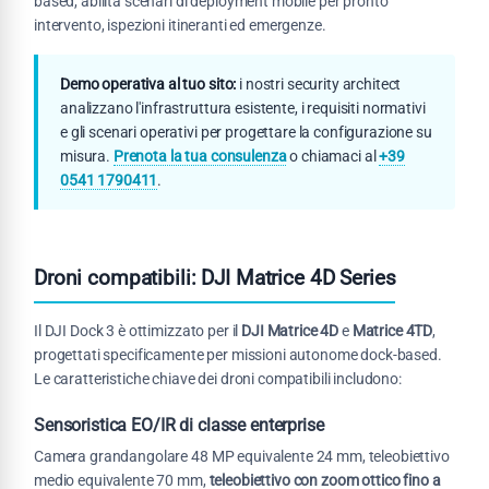
based, abilita scenari di deployment mobile per pronto
intervento, ispezioni itineranti ed emergenze.
Demo operativa al tuo sito:
i nostri security architect
analizzano l'infrastruttura esistente, i requisiti normativi
e gli scenari operativi per progettare la configurazione su
misura.
Prenota la tua consulenza
o chiamaci al
+39
0541 1790411
.
Droni compatibili: DJI Matrice 4D Series
Il DJI Dock 3 è ottimizzato per il
DJI Matrice 4D
e
Matrice 4TD
,
progettati specificamente per missioni autonome dock-based.
Le caratteristiche chiave dei droni compatibili includono:
Sensoristica EO/IR di classe enterprise
Camera grandangolare 48 MP equivalente 24 mm, teleobiettivo
medio equivalente 70 mm,
teleobiettivo con zoom ottico fino a