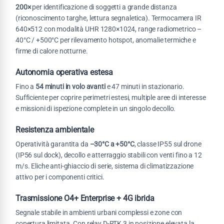
200×
per identificazione di soggetti a grande distanza
(riconoscimento targhe, lettura segnaletica). Termocamera IR
640×512 con modalità UHR 1280×1024, range radiometrico –
40°C / +500°C per rilevamento hotspot, anomalie termiche e
firme di calore notturne.
Autonomia operativa estesa
Fino a
54 minuti in volo avanti
e 47 minuti in stazionario.
Sufficiente per coprire perimetri estesi, multiple aree di interesse
e missioni di ispezione complete in un singolo decollo.
Resistenza ambientale
Operatività garantita da
–30°C a +50°C
, classe IP55 sul drone
(IP56 sul dock), decollo e atterraggio stabili con venti fino a 12
m/s. Eliche anti-ghiaccio di serie, sistema di climatizzazione
attivo per i componenti critici.
Trasmissione O4+ Enterprise + 4G ibrida
Segnale stabile in ambienti urbani complessi e zone con
copertura limitata. Con relay D-RTK 3 in posizione elevata la