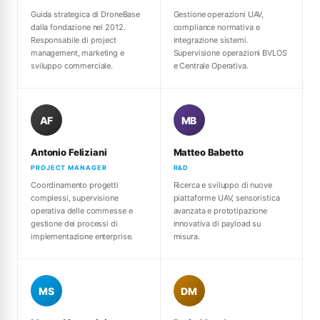
Guida strategica di DroneBase
Gestione operazioni UAV,
dalla fondazione nel 2012.
compliance normativa e
Responsabile di project
integrazione sistemi.
management, marketing e
Supervisione operazioni BVLOS
sviluppo commerciale.
e Centrale Operativa.
AF
MB
Antonio Feliziani
Matteo Babetto
PROJECT MANAGER
R&D
Coordinamento progetti
Ricerca e sviluppo di nuove
complessi, supervisione
piattaforme UAV, sensoristica
operativa delle commesse e
avanzata e prototipazione
gestione dei processi di
innovativa di payload su
implementazione enterprise.
misura.
MS
DM