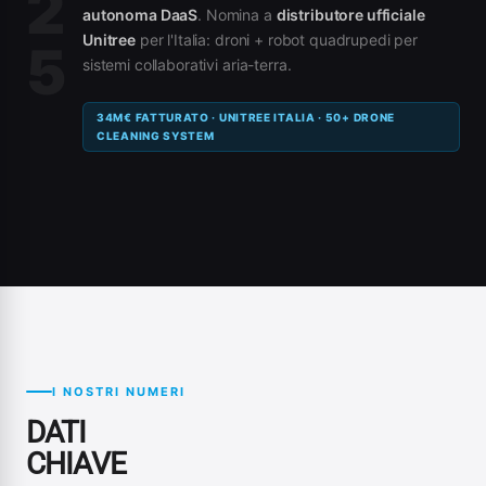
2
autonoma DaaS
. Nomina a
distributore ufficiale
Unitree
per l'Italia: droni + robot quadrupedi per
5
sistemi collaborativi aria-terra.
34M€ FATTURATO · UNITREE ITALIA · 50+ DRONE
CLEANING SYSTEM
I NOSTRI NUMERI
DATI
CHIAVE