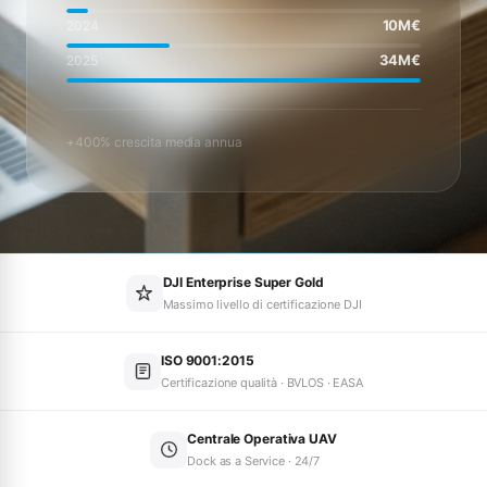
10M€
2024
34M€
2025
+400% crescita media annua
DJI Enterprise Super Gold
Massimo livello di certificazione DJI
ISO 9001:2015
Certificazione qualità · BVLOS · EASA
Centrale Operativa UAV
Dock as a Service · 24/7