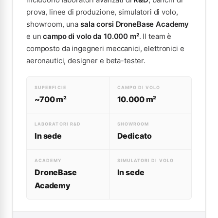
prova, linee di produzione, simulatori di volo,
showroom, una
sala corsi DroneBase Academy
e un
campo di volo da 10.000 m²
. Il team è
composto da ingegneri meccanici, elettronici e
aeronautici, designer e beta-tester.
SUPERFICIE
CAMPO DI VOLO
~700 m²
10.000 m²
LABORATORI R&D
SHOWROOM
In sede
Dedicato
ACADEMY
SIMULATORI DI VOLO
DroneBase
In sede
Academy