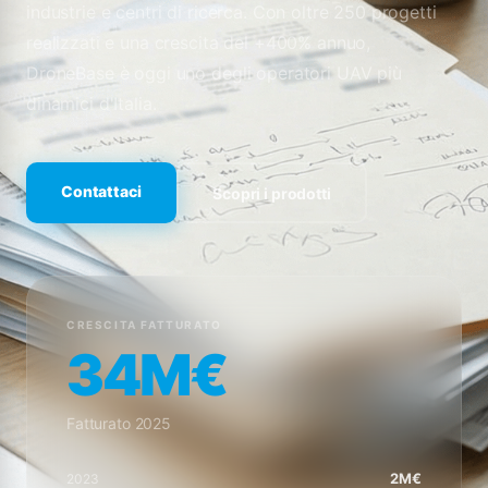
industrie e centri di ricerca. Con oltre 250 progetti
realizzati e una crescita del +400% annuo,
DroneBase è oggi uno degli operatori UAV più
dinamici d'Italia.
Contattaci
Scopri i prodotti
CRESCITA FATTURATO
34M€
Fatturato 2025
2M€
2023