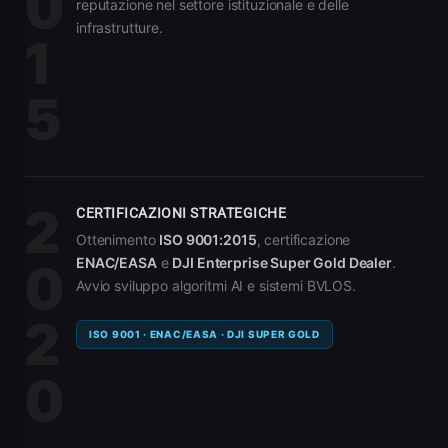
0
reputazione nel settore istituzionale e delle
infrastrutture.
1
5
2
CERTIFICAZIONI STRATEGICHE
Ottenimento
ISO 9001:2015
, certificazione
ENAC/EASA
e
DJI Enterprise Super Gold Dealer
.
0
Avvio sviluppo algoritmi AI e sistemi BVLOS.
2
ISO 9001 · ENAC/EASA · DJI SUPER GOLD
0