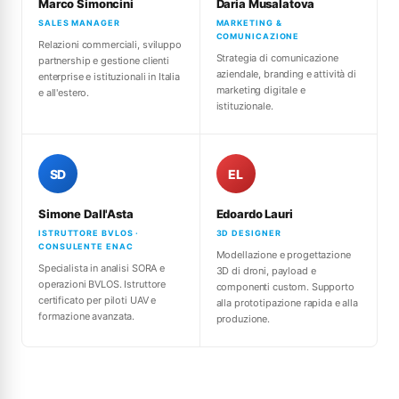
Marco Simoncini
Daria Musalatova
SALES MANAGER
MARKETING &
COMUNICAZIONE
Relazioni commerciali, sviluppo
Strategia di comunicazione
partnership e gestione clienti
aziendale, branding e attività di
enterprise e istituzionali in Italia
marketing digitale e
e all'estero.
istituzionale.
SD
EL
Simone Dall'Asta
Edoardo Lauri
ISTRUTTORE BVLOS ·
3D DESIGNER
CONSULENTE ENAC
Modellazione e progettazione
Specialista in analisi SORA e
3D di droni, payload e
operazioni BVLOS. Istruttore
componenti custom. Supporto
certificato per piloti UAV e
alla prototipazione rapida e alla
formazione avanzata.
produzione.