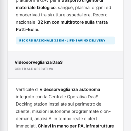
piattaforme UAV per il
trasporto urgente di
materiale biologico
: sangue, plasma, organi ed
emoderivati tra strutture ospedaliere. Record
nazionale:
32 km con multirotore sulla tratta
Patti–Eolie
.
RECORD NAZIONALE 32 KM · LIFE-SAVING DELIVERY
Videosorveglianza DaaS
CENTRALE OPERATIVA
Verticale di
videosorveglianza autonoma
integrato con la Centrale Operativa DaaS.
Docking station installate sul perimetro del
cliente, missioni autonome programmate o on-
demand, analisi AI in tempo reale e alert
immediati.
Chiavi in mano per PA, infrastrutture