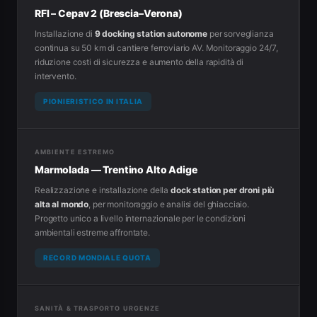
RFI – Cepav 2 (Brescia–Verona)
Installazione di
9 docking station autonome
per sorveglianza
continua su 50 km di cantiere ferroviario AV. Monitoraggio 24/7,
riduzione costi di sicurezza e aumento della rapidità di
intervento.
PIONIERISTICO IN ITALIA
AMBIENTE ESTREMO
Marmolada — Trentino Alto Adige
Realizzazione e installazione della
dock station per droni più
alta al mondo
, per monitoraggio e analisi del ghiacciaio.
Progetto unico a livello internazionale per le condizioni
ambientali estreme affrontate.
RECORD MONDIALE QUOTA
SANITÀ & TRASPORTO URGENZE