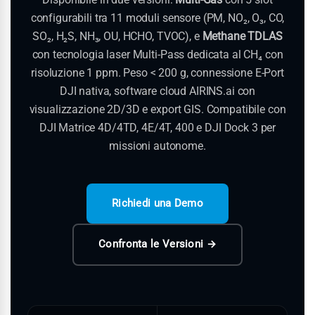
configurabili tra 11 moduli sensore (PM, NO₂, O₃, CO,
SO₂, H₂S, NH₃, OU, HCHO, TVOC), e
Methane TDLAS
con tecnologia laser Multi-Pass dedicata al CH₄ con
risoluzione 1 ppm. Peso < 200 g, connessione E-Port
DJI nativa, software cloud AIRINS.ai con
visualizzazione 2D/3D e export GIS. Compatibile con
DJI Matrice 4D/4TD, 4E/4T, 400 e DJI Dock 3 per
missioni autonome.
Richiedi una Demo
Confronta le Versioni →