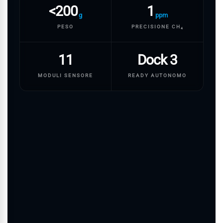
<200
1
g
ppm
PESO
PRECISIONE CH₄
11
Dock 3
MODULI SENSORE
READY AUTONOMO