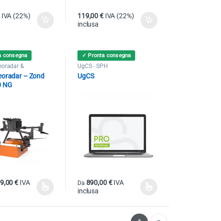
IVA (22%)
119,00
€
IVA (22%)
inclusa
a consegna
✓ Pronta consegna
oradar &
UgCS - SPH
etro
,
Georadar
,
eoradar – Zond
UgCS
PH
0 NG
59,00
€
IVA
890,00
€
IVA
Da
inclusa
 possono essere scelte nella pagina del prodotto
rodotto ha più varianti. Le opzioni possono essere scelte nella pagina del 
Questo prodotto ha più varianti. Le opzioni poss