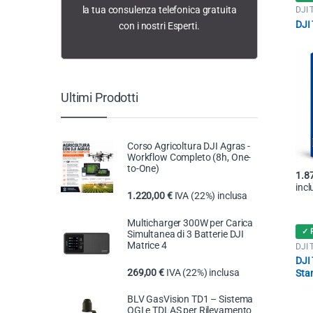
la tua consulenza telefonica gratuita
DJI 
DJI 
con i nostri Esperti.
Ultimi Prodotti
Corso Agricoltura DJI Agras -
Workflow Completo (8h, One-
to-One)
1.8
incl
1.220,00
€
IVA (22%) inclusa
Multicharger 300W per Carica
✓ 
Simultanea di 3 Batterie DJI
Matrice 4
DJI 
DJI
269,00
€
IVA (22%) inclusa
Sta
(Onl
BLV GasVision TD1 – Sistema
OGI e TDLAS per Rilevamento