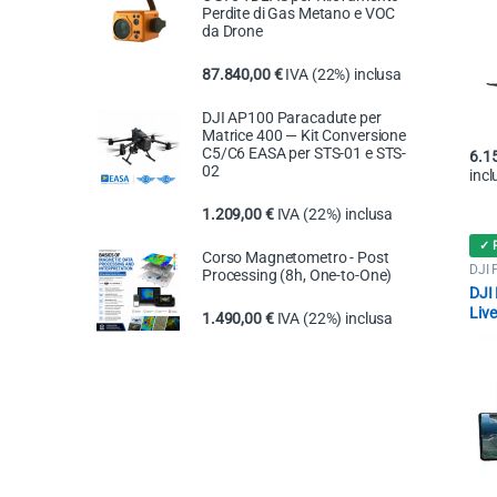
Perdite di Gas Metano e VOC
da Drone
87.840,00
€
IVA (22%) inclusa
DJI AP100 Paracadute per
Matrice 400 — Kit Conversione
C5/C6 EASA per STS-01 e STS-
6.1
02
incl
1.209,00
€
IVA (22%) inclusa
✓ 
Corso Magnetometro - Post
DJI 
Processing (8h, One-to-One)
DJI
Liv
1.490,00
€
IVA (22%) inclusa