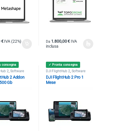
0
€
IVA (22%)
1.800,00
€
IVA
Da
inclusa
Questo prodotto ha più varianti. Le opzioni poss
a consegna
✓ Pronta consegna
tHub 2
,
Software
DJI FlightHub 2
,
Software
htHub 2 Addon
DJI FlightHub 2 Pro 1
 500 Gb
Mese