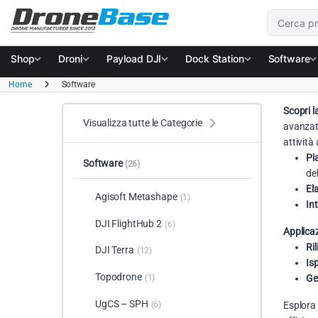
Salta alla navigazione
Salta al contenuto
Cerca:
Shop
Droni
Payload DJI
Dock Station
Software
Home
Software
Scopri 
Visualizza tutte le Categorie
avanzate
attività
Pi
Software
(26)
de
El
Agisoft Metashape
(1)
In
DJI FlightHub 2
(6)
Applicaz
Ril
DJI Terra
(12)
Isp
Topodrone
Ge
(1)
UgCS – SPH
(6)
Esplora 