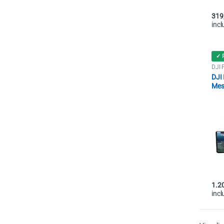
319
incl
✓ 
DJI 
DJI 
Mes
1.2
incl