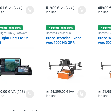
,01
€
IVA (22%)
519,00
€
IVA (22%)
659,00
€
usa
inclusa
inclusa
Pronta consegna
✓ Pronta consegna
✓ Pront
FlightHub 2
,
Software
Combo Georadar &
Combo Ge
Magnetometro
,
Georadar
,
Magnetom
FlightHub 2 Pro 12
Drone Georadar – Zond
Drone G
UgCS - SPH
UgCS - S
i
Aero 1000 NG GPR
Aero 50
09,00
€
IVA (22%)
24.399,00
€
IVA
21.9
Da
Da
usa
inclusa
inclusa
Questo prodotto ha più varianti. Le opzioni
Questo p