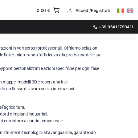
0,00
€
Accedi/Registrati
+39.0541.1790411
razioni in vari settori professionali. Offriamo soluzioni
e flotte, migliorando l'efficienza e la precisione delle tue
aypoint personalizzati e azioni specifiche per ogni fase
 mappe, modelli 3D e report analitici.
do un flusso di lavoro senza interruzioni.
 l'agricoltura.
otti e impianti industriali.
ri con informazioni in tempo reale.
con strumenti tecnologici all'avanguardia, garantendo