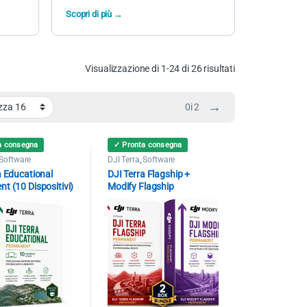
Scopri di più →
Visualizzazione di 1-24 di 26 risultati
→
0i 2
a consegna
✓ Pronta consegna
Software
DJI Terra
,
Software
a Educational
DJI Terra Flagship +
t (10 Dispositivi)
Modify Flagship
Permanent