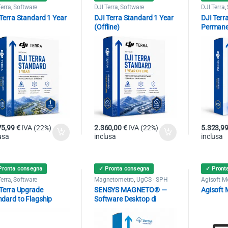
Terra
,
Software
DJI Terra
,
Software
DJI Terra
,
Terra Standard 1 Year
DJI Terra Standard 1 Year
DJI Terr
(Offline)
Permane
75,99
€
IVA (22%)
2.360,00
€
IVA (22%)
5.323,9
usa
inclusa
inclusa
Pronta consegna
✓ Pronta consegna
✓ Pront
Terra
,
Software
Magnetometro
,
UgCS - SPH
Agisoft M
 Terra Upgrade
SENSYS MAGNETO® —
Agisoft
ndard to Flagship
Software Desktop di
ine)
Analisi Dati
Magnetometrici
Professionale