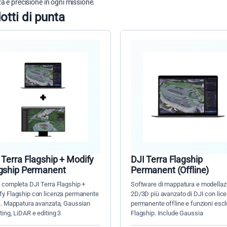
za e precisione in ogni missione.
otti di punta
 Terra Flagship + Modify
DJI Terra Flagship
gship Permanent
Permanent (Offline)
e completa DJI Terra Flagship +
Software di mappatura e modellaz
fy Flagship con licenza permanente
2D/3D più avanzato di DJI con lic
ta. Mappatura avanzata, Gaussian
permanente offline e funzioni escl
ting, LiDAR e editing 3
Flagship. Include Gaussia