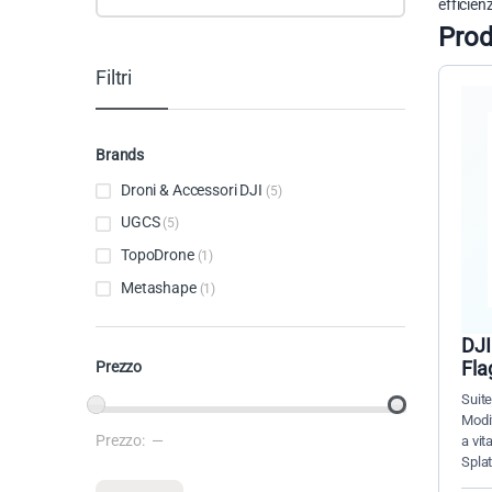
efficien
Prod
Filtri
Brands
Droni & Accessori DJI
(5)
UGCS
(5)
TopoDrone
(1)
Metashape
(1)
DJI
Fla
Prezzo
Suit
Modi
Prezzo:
—
a vi
Prezzo Min
Prezzo Max
Splat