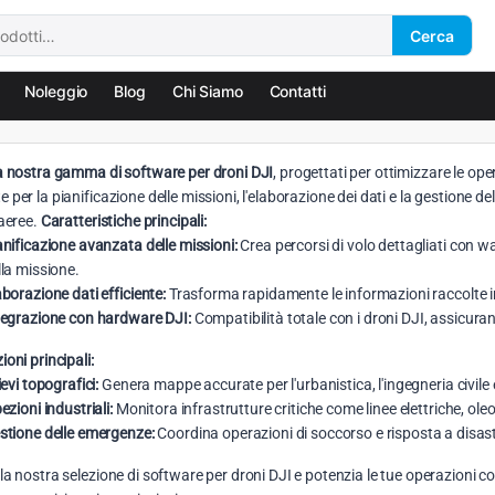
Cerca
Noleggio
Blog
Chi Siamo
Contatti
la nostra gamma di software per droni DJI
, progettati per ottimizzare le ope
 per la pianificazione delle missioni, l'elaborazione dei dati e la gestione dell
 aeree.
Caratteristiche principali:
anificazione avanzata delle missioni:
Crea percorsi di volo dettagliati con w
lla missione.
aborazione dati efficiente:
Trasforma rapidamente le informazioni raccolte in
tegrazione con hardware DJI:
Compatibilità totale con i droni DJI, assicuran
ioni principali:
ievi topografici:
Genera mappe accurate per l'urbanistica, l'ingegneria civile e
ezioni industriali:
Monitora infrastrutture critiche come linee elettriche, oleod
stione delle emergenze:
Coordina operazioni di soccorso e risposta a disast
la nostra selezione di software per droni DJI e potenzia le tue operazioni 