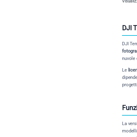
Visualiz
DJI T
DJI Ter
fotogr
nuvole 
Le
lice
dipende
progett
Funzi
La ver
modelli