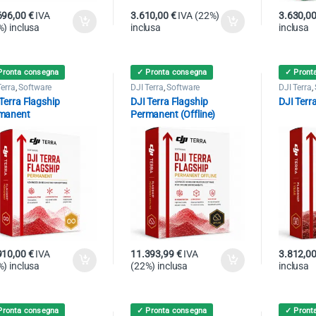
696,00
€
IVA
3.610,00
€
IVA (22%)
3.630,0
) inclusa
inclusa
inclusa
Pronta consegna
✓ Pronta consegna
✓ Pront
Terra
,
Software
DJI Terra
,
Software
DJI Terra
,
Terra Flagship
DJI Terra Flagship
DJI Terr
manent
Permanent (Offline)
910,00
€
IVA
11.393,99
€
IVA
3.812,0
) inclusa
(22%) inclusa
inclusa
Pronta consegna
✓ Pronta consegna
✓ Pront