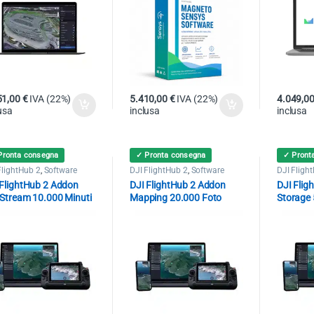
51,00
€
IVA (22%)
5.410,00
€
IVA (22%)
4.049,0
usa
inclusa
inclusa
Pronta consegna
✓ Pronta consegna
✓ Pront
FlightHub 2
,
Software
DJI FlightHub 2
,
Software
DJI Fligh
 FlightHub 2 Addon
DJI FlightHub 2 Addon
DJI Flig
eStream 10.000 Minuti
Mapping 20.000 Foto
Storage