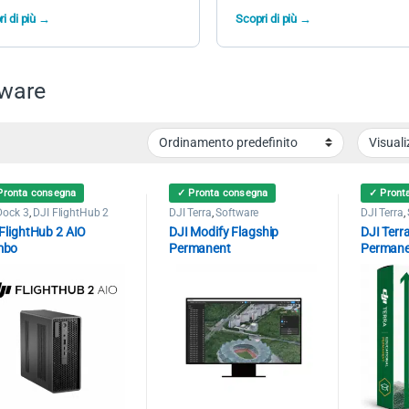
i di più →
Scopri di più →
tware
Pronta consegna
✓ Pronta consegna
✓ Pront
Dock 3
,
DJI FlightHub 2
DJI Terra
,
Software
DJI Terra
,
 FlightHub 2 AIO
DJI Modify Flagship
DJI Terr
mbo
Permanent
Permanen