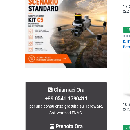
17.
(22%
✓ 
DJI 
DJI 
Per
Chiamaci Ora
+39.0541.1790411
10.
per una consulenza gratuita su Hardware,
(22%
Software ed ENAC.
Prenota Ora
✓ 