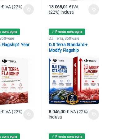
0
€
IVA (22%)
13.068,01
€
IVA
(22%) inclusa
a consegna
✓ Pronta consegna
Software
DJI Terra
,
Software
a Flagship1 Year
DJI Terra Standard +
Modify Flagship
Permanent
0
€
IVA (22%)
8.046,00
€
IVA (22%)
inclusa
a consegna
✓ Pronta consegna