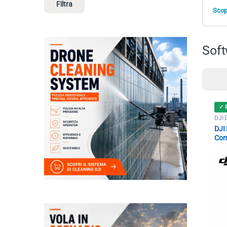
Filtra
Scopr
Sof
✓ 
DJI 
DJI
Co