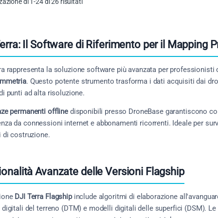
zazione di 1-24 di 26 risultati
erra: Il Software di Riferimento per il Mapping 
ra rappresenta la soluzione software più avanzata per professionisti
ammetria
. Questo potente strumento trasforma i dati acquisiti dai dro
di punti ad alta risoluzione.
nze permanenti offline
disponibili presso DroneBase garantiscono co
nza da connessioni internet e abbonamenti ricorrenti. Ideale per surv
i di costruzione.
onalità Avanzate delle Versioni Flagship
sione
DJI Terra Flagship
include algoritmi di elaborazione all'avanguar
 digitali del terreno (DTM) e modelli digitali delle superfici (DSM). Le