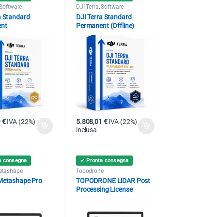
Software
DJI Terra
,
Software
a Standard
DJI Terra Standard
nt
Permanent (Offline)
9
€
IVA (22%)
5.808,01
€
IVA (22%)
inclusa
a consegna
✓ Pronta consegna
etashape
Topodrone
 Metashape Pro
TOPODRONE LiDAR Post
Processing License