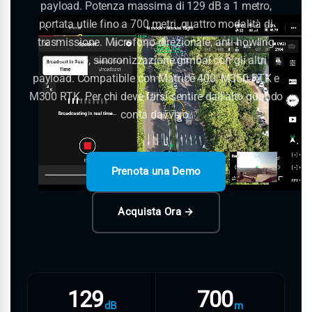
payload. Potenza massima di 129 dB a 1 metro,
portata utile fino a 700 metri, quattro modalità di
trasmissione. Microfono direzionale, anti-howling
integrato, sincronizzazione gimbal con gli altri
payload. Compatibile con Matrice 400, M350 RTK e
M300 RTK. Per chi deve farsi sentire dall'alto quando
conta davvero.
Prenota una Demo
Acquista Ora →
129
700
dB
m