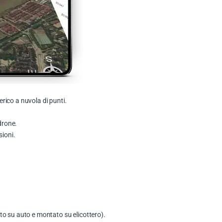
ico a nuvola di punti.
drone.
sioni.
o su auto e montato su elicottero).