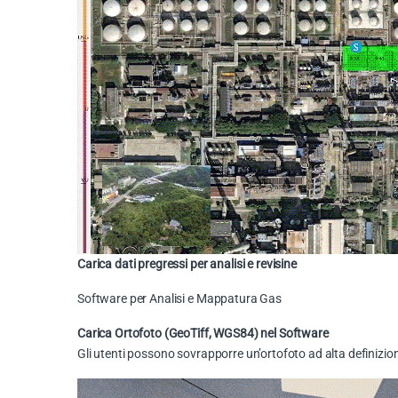
Carica dati pregressi per analisi e revisine
Software per Analisi e Mappatura Gas
Carica Ortofoto (GeoTiff, WGS84) nel Software
Gli utenti possono sovrapporre un’ortofoto ad alta definizion