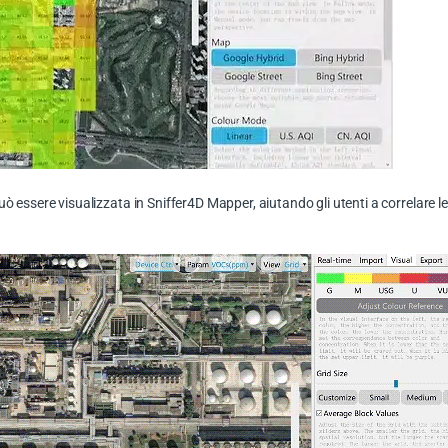
ò essere visualizzata in Sniffer4D Mapper, aiutando gli utenti a correlare l