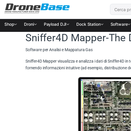
Salta alla navigazione
Salta al contenuto
Cerca:
Shop
Droni
Payload DJI
Dock Station
Software
Sniffer4D Mapper-The D
Software per Analisi e Mappatura Gas
Sniffer4D Mapper visualizza e analizza i dati di Sniffer4D in 
fornendo informazioni intuitive (ad esempio, distribuzione del