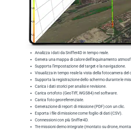
Analizza i dati da Sniffer4D in tempo reale.
Genera una mappa di calore dell’inquinamento atmosfer
Supporta l’impostazione del target e la navigazione.
Visualizza in tempo reale la vista della fotocamera del 
Supporta la registrazione dello schermo durante le mis
Carica i dati storici per analisi e revisione.
Carica ortofoto (GeoTiff, WGS84) nel software.
Carica foto georeferenziate.
Generazione di report di missione (PDF) con un clic.
Esporta i file di missione come foglio di dati (CSV).
Connessioni con più Sniffer4D.
Tre missioni demo integrate (montato su drone, montat