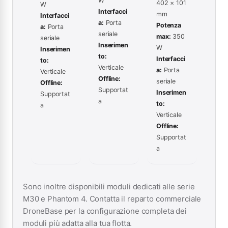
W
402 × 101
W
Interfacci
mm
Interfacci
a:
Porta
Potenza
a:
Porta
seriale
max:
350
seriale
Inserimen
W
Inserimen
to:
Interfacci
to:
Verticale
a:
Porta
Verticale
Offline:
seriale
Offline:
Supportat
Inserimen
Supportat
a
to:
a
Verticale
Offline:
Supportat
a
Sono inoltre disponibili moduli dedicati alle serie
M30 e Phantom 4. Contatta il reparto commerciale
DroneBase per la configurazione completa dei
moduli più adatta alla tua flotta.