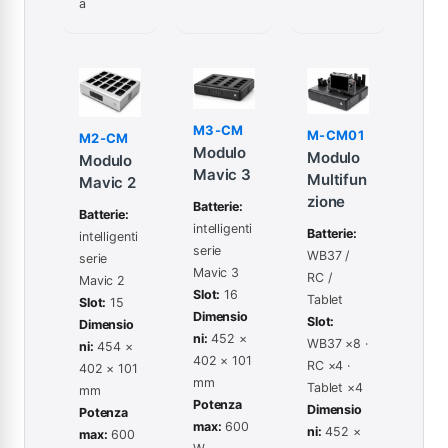
a
M3-CM
M-CM01
M2-CM
Modulo
Modulo
Modulo
Mavic 3
Multifun
Mavic 2
zione
Batterie:
Batterie:
intelligenti
Batterie:
intelligenti
serie
WB37 /
serie
Mavic 3
RC /
Mavic 2
Slot:
16
Tablet
Slot:
15
Dimensio
Slot:
Dimensio
ni:
452 ×
WB37 ×8 ·
ni:
454 ×
402 × 101
RC ×4 ·
402 × 101
mm
Tablet ×4
mm
Potenza
Dimensio
Potenza
max:
600
ni:
452 ×
max:
600