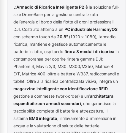
L’
Armadio di Ricarica Intelligente P2
è la soluzione full-
size DroneBase per la gestione centralizzata
dell’energia di bordo delle flotte di droni professionali
DJI. Costruito attorno a un
PC industriale HarmonyOS
con schermo touch da
20,8″
(1920 × 1080), l’armadio
ricarica, mantiene e gestisce automaticamente le
batterie in lotto, ospitando
fino a 8 moduli di ricarica
in
contemporanea per coprire l’intera gamma DJI:
Phantom 4, Mavic 2/3, M30, M300/M350, Matrice 4
E/T, Matrice 400, oltre a batterie WB37, radiocomandi e
tablet. Oltre alla ricarica centralizzata visiva, integra un
magazzino intelligente con identificazione RFID
,
gestione a commesse (work-order) e un’
architettura
espandibile con armadi secondari
, che garantisce la
tracciabilità completa di batterie e attrezzature. Il
sistema
BMS integrato
, il rilevamento di immersione in
acqua e la valutazione di salute delle batterie