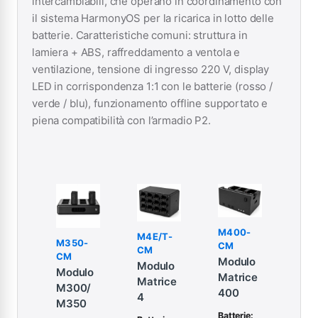
intercambiabili, che operano in coordinamento con
il sistema HarmonyOS per la ricarica in lotto delle
batterie. Caratteristiche comuni: struttura in
lamiera + ABS, raffreddamento a ventola e
ventilazione, tensione di ingresso 220 V, display
LED in corrispondenza 1:1 con le batterie (rosso /
verde / blu), funzionamento offline supportato e
piena compatibilità con l’armadio P2.
M400-
M4E/T-
M350-
CM
CM
CM
Modulo
Modulo
Modulo
Matrice
Matrice
M300/
400
4
M350
Batterie: