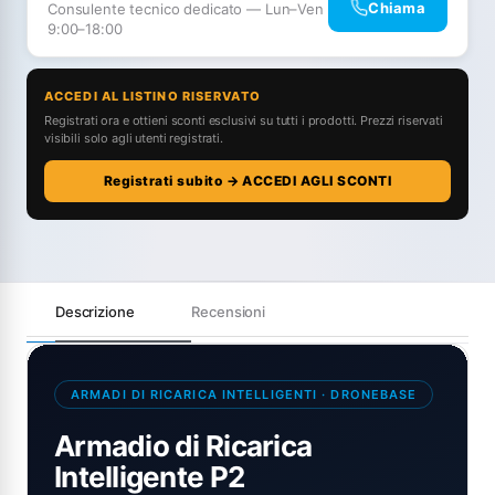
Chiama
Consulente tecnico dedicato — Lun–Ven
9:00–18:00
ACCEDI AL LISTINO RISERVATO
Registrati ora e ottieni sconti esclusivi su tutti i prodotti. Prezzi riservati
visibili solo agli utenti registrati.
Registrati subito → ACCEDI AGLI SCONTI
Descrizione
Recensioni
ARMADI DI RICARICA INTELLIGENTI · DRONEBASE
Armadio di Ricarica
Intelligente P2