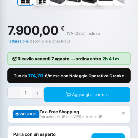
7.900,00
€
IVA (22%) inclusa
Fatturazione
disponibile al check-out
📦 Ricevilo
venerdì 7 agosto
— ordina entro
2h 41m
174,70
Tuo da
€/mese con
Noleggio Operativo Grenke
−
+
Aggiungi al carrello
Tax-Free Shopping
↗
🌍 VAT-FREE
Per aziende UE con VIES ed extra-UE
Parla con un esperto