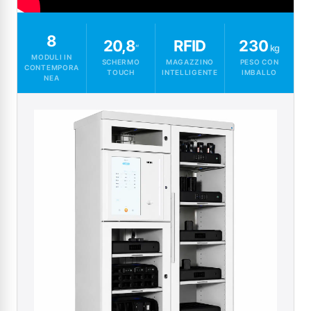
8
20,8
RFID
230
“
kg
MODULI IN
SCHERMO
MAGAZZINO
PESO CON
CONTEMPORA
TOUCH
INTELLIGENTE
IMBALLO
NEA