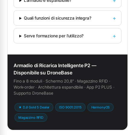
L’armadio è espandibile?
Quali funzioni di sicurezza integra?
Serve formazione per l’utilizzo?
Armadio di Ricarica Intelligente P2 —
Disponibile su DroneBase
Fino a 8 moduli · Schermo 20,8″ · Magazzino RFID ·
Work-order · Architettura espandibile · App P2 PLUS ·
Supporto DroneBase
★ DJI Gold 5 Dealer
ISO 9001:2015
HarmonyOS
Magazzino RFID