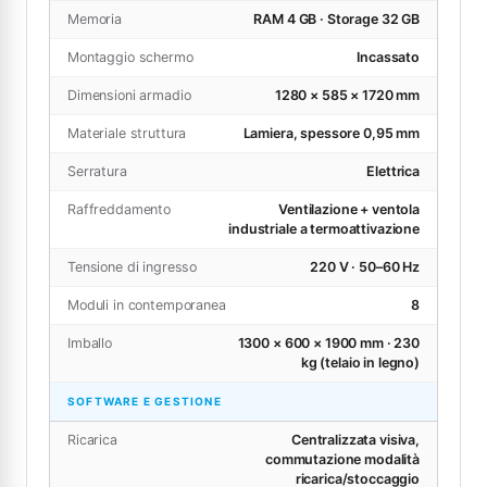
Memoria
RAM 4 GB · Storage 32 GB
Montaggio schermo
Incassato
Dimensioni armadio
1280 × 585 × 1720 mm
Materiale struttura
Lamiera, spessore 0,95 mm
Serratura
Elettrica
Raffreddamento
Ventilazione + ventola
industriale a termoattivazione
Tensione di ingresso
220 V · 50–60 Hz
Moduli in contemporanea
8
Imballo
1300 × 600 × 1900 mm · 230
kg (telaio in legno)
SOFTWARE E GESTIONE
Ricarica
Centralizzata visiva,
commutazione modalità
ricarica/stoccaggio