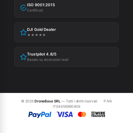
Agevolazioni fiscali
ISO 9001:2015
Privacy Policy
Certificati
Cookie Policy
DJI Gold Dealer
Preferenze cookie
★★★★★
Trustpilot 4.8/5
Basato su recensioni reali
© 2026
DroneBase SRL
— Tutti i diritti riservati
·
P.IVA
IT04456990409