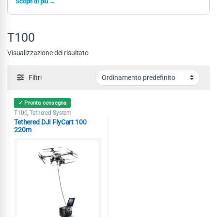
Scopri di più →
T100
Visualizzazione del risultato
Filtri
✓ Pronta consegna
T100
Tethered System
,
Tethered DJI FlyCart 100
220m