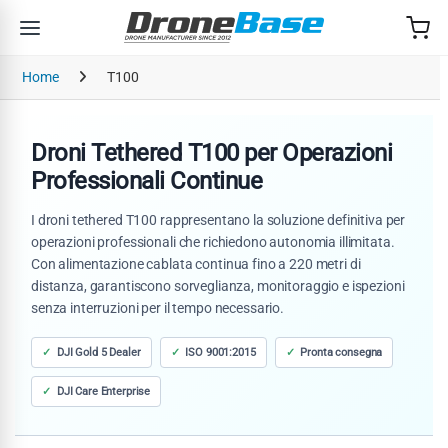
Salta alla navigazione
Salta al contenuto
Home
T100
Droni Tethered T100 per Operazioni
Professionali Continue
I droni tethered T100 rappresentano la soluzione definitiva per
operazioni professionali che richiedono autonomia illimitata.
Con alimentazione cablata continua fino a 220 metri di
distanza, garantiscono sorveglianza, monitoraggio e ispezioni
senza interruzioni per il tempo necessario.
DJI Gold 5 Dealer
ISO 9001:2015
Pronta consegna
DJI Care Enterprise