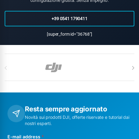
configurazione giusta. Senza impegno.
+39 0541 1790411
[super_form id="36768"]
Carosello di Marchi
Resta sempre aggiornato
Novità sui prodotti DJI, offerte riservate e tutorial dai
nostri esperti.
E-mail address
*