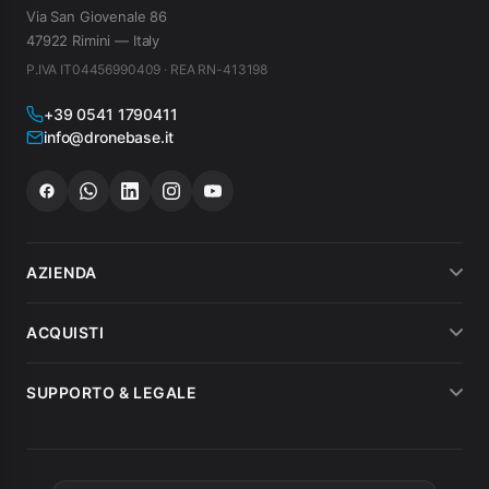
Via San Giovenale 86
47922 Rimini — Italy
P.IVA IT04456990409 · REA RN-413198
+39 0541 1790411
info@dronebase.it
AZIENDA
Chi siamo
ACQUISTI
Dicono di noi
Metodi di pagamento
SUPPORTO & LEGALE
Noleggio
Spedizioni
Condizioni di vendita
MEPA
Fatturazione
Garanzia