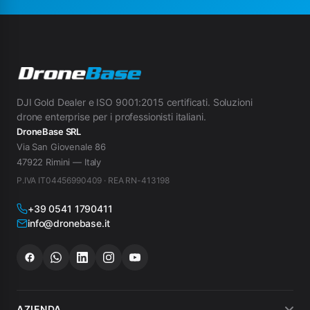
DJI Gold Dealer e ISO 9001:2015 certificati. Soluzioni
drone enterprise per i professionisti italiani.
DroneBase SRL
Via San Giovenale 86
47922 Rimini — Italy
P.IVA IT04456990409 · REA RN-413198
+39 0541 1790411
info@dronebase.it
AZIENDA