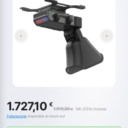
‹
›
1.727,10
€
1.919,00
IVA (22%) inclusa
€
Fatturazione
disponibile al check-out