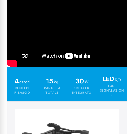
LED
4
15
30
R/B
carichi
kg
W
LUCI
PUNTI DI
CAPACITÀ
SPEAKER
SEGNALAZION
RILASCIO
TOTALE
INTEGRATO
E