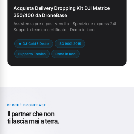
Acquista Delivery Dropping Kit DJI Matrice
350/400 da DroneBase
Assistenza pre e post vendita · Spedizione express 24h ·
Supporto tecnico certificato · Demo in loco
★ DJI Gold 5 Dealer
ISO 9001:2015
Supporto Tecnico
Demo in loco
PERCHÉ DRONEBASE
Il partner che non
ti lascia mai a terra.