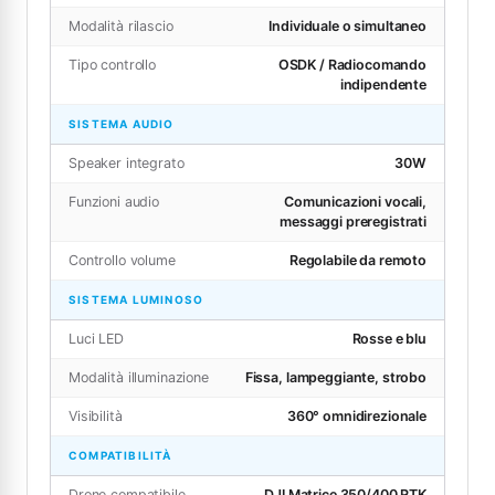
Modalità rilascio
Individuale o simultaneo
Tipo controllo
OSDK / Radiocomando
indipendente
SISTEMA AUDIO
Speaker integrato
30W
Funzioni audio
Comunicazioni vocali,
messaggi preregistrati
Controllo volume
Regolabile da remoto
SISTEMA LUMINOSO
Luci LED
Rosse e blu
Modalità illuminazione
Fissa, lampeggiante, strobo
Visibilità
360° omnidirezionale
COMPATIBILITÀ
Drone compatibile
DJI Matrice 350/400 RTK