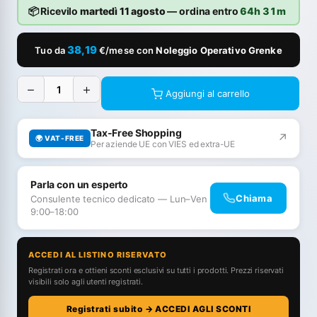
📦 Ricevilo
martedì 11 agosto
— ordina entro
64h 31m
38,19
Tuo da
€/mese con
Noleggio Operativo Grenke
−
+
Aggiungi al carrello
Tax-Free Shopping
↗
🌍 VAT-FREE
Per aziende UE con VIES ed extra-UE
Parla con un esperto
Chiama
Consulente tecnico dedicato — Lun–Ven
9:00–18:00
ACCEDI AL LISTINO RISERVATO
Registrati ora e ottieni sconti esclusivi su tutti i prodotti. Prezzi riservati
visibili solo agli utenti registrati.
Registrati subito → ACCEDI AGLI SCONTI