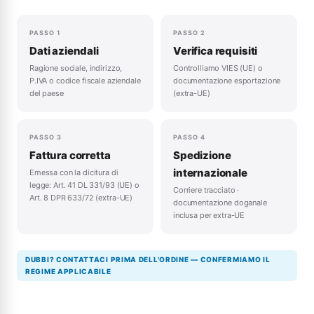
PASSO 1
PASSO 2
Dati aziendali
Verifica requisiti
Ragione sociale, indirizzo,
Controlliamo VIES (UE) o
P.IVA o codice fiscale aziendale
documentazione esportazione
del paese
(extra-UE)
PASSO 3
PASSO 4
Fattura corretta
Spedizione
internazionale
Emessa con la dicitura di
legge: Art. 41 DL 331/93 (UE) o
Corriere tracciato ·
Art. 8 DPR 633/72 (extra-UE)
documentazione doganale
inclusa per extra-UE
DUBBI? CONTATTACI PRIMA DELL'ORDINE — CONFERMIAMO IL
REGIME APPLICABILE