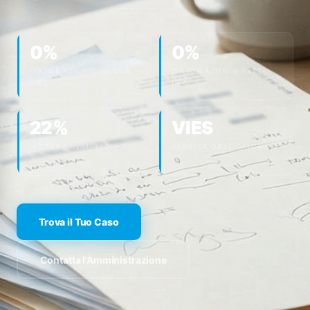
0%
0%
IVA PER AZIENDE UE CON
IVA PER AZIENDE EXTRA-
VIES
UE
22%
VIES
IVA PER PRIVATI (B2C)
VERIFICA OBBLIGATORIA
UE
Trova il Tuo Caso
Contatta l'Amministrazione