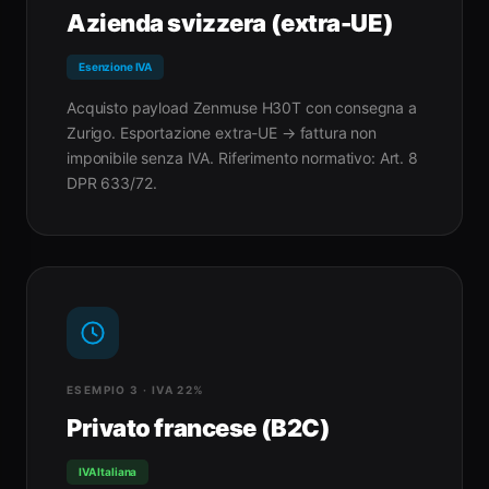
Azienda svizzera (extra-UE)
Esenzione IVA
Acquisto payload Zenmuse H30T con consegna a
Zurigo. Esportazione extra-UE → fattura non
imponibile senza IVA. Riferimento normativo: Art. 8
DPR 633/72.
ESEMPIO 3 · IVA 22%
Privato francese (B2C)
IVA Italiana