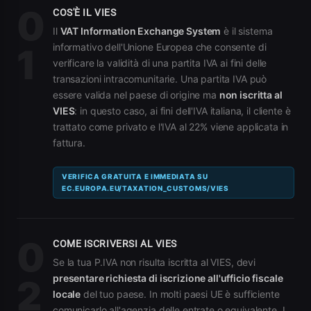
0
COS'È IL VIES
Il
VAT Information Exchange System
è il sistema
informativo dell'Unione Europea che consente di
1
verificare la validità di una partita IVA ai fini delle
transazioni intracomunitarie. Una partita IVA può
essere valida nel paese di origine ma
non iscritta al
VIES
: in questo caso, ai fini dell'IVA italiana, il cliente è
trattato come privato e l'IVA al 22% viene applicata in
fattura.
VERIFICA GRATUITA E IMMEDIATA SU
EC.EUROPA.EU/TAXATION_CUSTOMS/VIES
0
COME ISCRIVERSI AL VIES
Se la tua P.IVA non risulta iscritta al VIES, devi
presentare richiesta di iscrizione all'ufficio fiscale
2
locale
del tuo paese. In molti paesi UE è sufficiente
comunicarlo all'agenzia delle entrate o equivalente. I