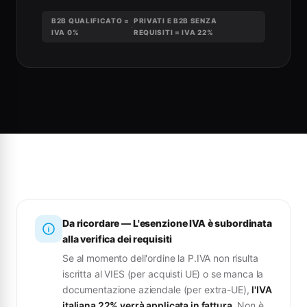
B2B QUALIFICATO =
PRIVATI E B2B SENZA
·
IVA 0%
REQUISITI = IVA 22%
Da ricordare — L'esenzione IVA è subordinata
alla verifica dei requisiti
Se al momento dell'ordine la P.IVA non risulta
iscritta al VIES (per acquisti UE) o se manca la
documentazione aziendale (per extra-UE),
l'IVA
italiana 22% verrà applicata in fattura
. Non è