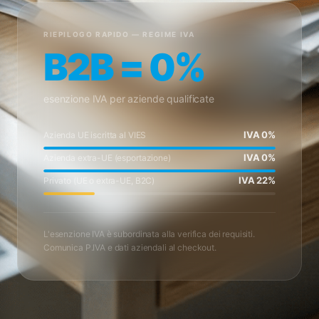
RIEPILOGO RAPIDO — REGIME IVA
B2B = 0%
esenzione IVA per aziende qualificate
IVA 0%
Azienda UE iscritta al VIES
IVA 0%
Azienda extra-UE (esportazione)
IVA 22%
Privato (UE o extra-UE, B2C)
L'esenzione IVA è subordinata alla verifica dei requisiti.
Comunica P.IVA e dati aziendali al checkout.