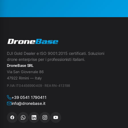
DJI Gold Dealer e ISO 9001:2015 certificati. Soluzioni
drone enterprise per i professionisti italiani.
DroneBase SRL
Via San Giovenale 86
47922 Rimini — Italy
P.IVA IT04456990409 · REA RN-413198
+39 0541 1790411
info@dronebase.it