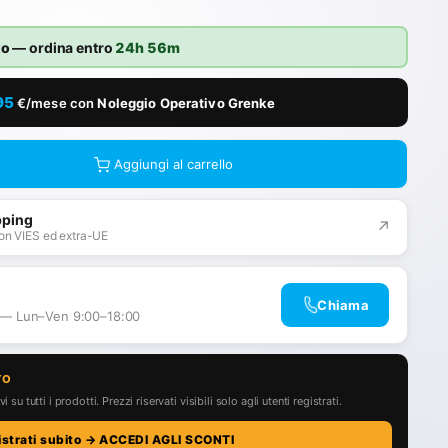
to
— ordina entro
24h 56m
95
€/mese con
Noleggio Operativo Grenke
Aggiungi al carrello
pping
↗
on VIES ed extra-UE
Chiama
 — Lun–Ven 9:00–18:00
TO
i su tutti i prodotti. Prezzi riservati visibili solo agli utenti registrati.
istrati subito → ACCEDI AGLI SCONTI