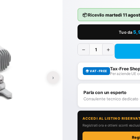
📦 Ricevilo
martedì 11 agos
5,
Tuo da
−
+
Tax-Free Sho
🌍 VAT-FREE
Per aziende UE c
›
Parla con un esperto
Consulente tecnico dedicato
ACCEDI AL LISTINO RISERVA
Registrati ora e ottieni sconti esclusiv
Reg