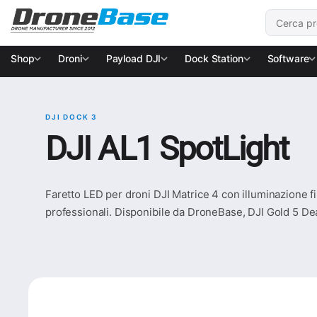
Salta alla navigazione
Salta al contenuto
Cerca:
Shop
Droni
Payload DJI
Dock Station
Software
DJI DOCK 3
DJI AL1 SpotLight
Faretto LED per droni DJI Matrice 4 con illuminazione f
professionali. Disponibile da DroneBase, DJI Gold 5 Dea