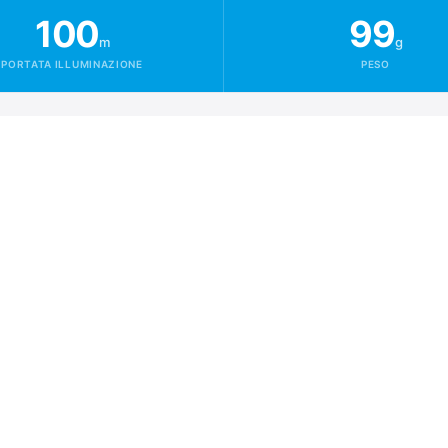
100
99
m
g
PORTATA ILLUMINAZIONE
PESO