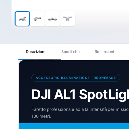
Descrizione
Specifiche
Recensioni
ACCESSORIO ILLUMINAZIONE · DRONEBASE
DJI AL1 SpotLig
Faretto professionale ad alta intensità per missi
100 metri.