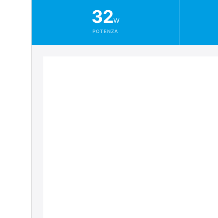
32
W
POTENZA