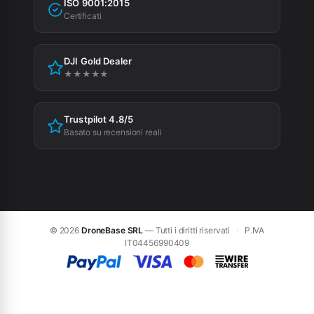
Agevolazioni fiscali
ISO 9001:2015
Privacy Policy
Certificati
Cookie Policy
DJI Gold Dealer
Preferenze cookie
★★★★★
Trustpilot 4.8/5
Basato su recensioni reali
© 2026
DroneBase SRL
— Tutti i diritti riservati
·
P.IVA
IT04456990409