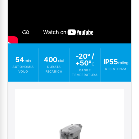
-20° /
54
400
IP55
min
cicli
+50°
rating
C
AUTONOMIA
DURATA
RESISTENZA
RANGE
VOLO
RICARICA
TEMPERATURA