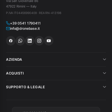
Via San Giovenale 86
47922 Rimini — Italy
P.IVA IT04456990409 · REA RN-413198
+39 0541 1790411
info@dronebase.it
AZIENDA
Chi siamo
ACQUISTI
Dicono di noi
Metodi di pagamento
SUPPORTO & LEGALE
Noleggio
Spedizioni
Condizioni di vendita
MEPA
Fatturazione
Garanzia