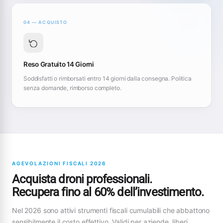
04 — ACQUISTO
Reso Gratuito 14 Giorni
Soddisfatti o rimborsati entro 14 giorni dalla consegna. Politica
senza domande, rimborso completo.
AGEVOLAZIONI FISCALI 2026
Acquista droni professionali.
Recupera fino al 60% dell’investimento.
Nel 2026 sono attivi strumenti fiscali cumulabili che abbattono
sensibilmente il costo effettivo. Validi per aziende, liberi