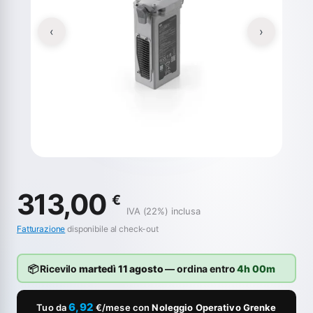
‹
›
313,00
€
IVA (22%) inclusa
Fatturazione
disponibile al check-out
📦 Ricevilo
martedì 11 agosto
— ordina entro
4h 00m
6,92
Tuo da
€/mese con
Noleggio Operativo Grenke