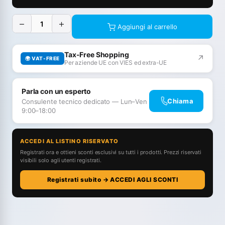
−
+
Aggiungi al carrello
Tax-Free Shopping
↗
🌍 VAT-FREE
Per aziende UE con VIES ed extra-UE
Parla con un esperto
Chiama
Consulente tecnico dedicato — Lun–Ven
9:00–18:00
ACCEDI AL LISTINO RISERVATO
Registrati ora e ottieni sconti esclusivi su tutti i prodotti. Prezzi riservati
visibili solo agli utenti registrati.
Registrati subito → ACCEDI AGLI SCONTI