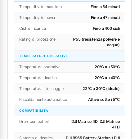
Tempo di volo massimo
Fino a 54 minuti
Tempo di volo hover
Fino a 47 minuti
Cicli di ricarica
Fino a 400 cicli
Rating di protezione
IP55 (resistenza polvere e
acqua)
TEMPERATURE OPERATIVE
Temperatura operativa
-20°C a +50°C
Temperatura ricarica
-20°C a +40°C
Temperatura stoccaggio
22°C a 30°C (ideale)
Riscaldamento automatico
Attivo sotto i 5°C
COMPATIBILITÀ
Droni compatibili
DJI Matrice 4D, DJI Matrice
4TD
Sistema di ricarica
DJI BS65 Battery Station / DJI