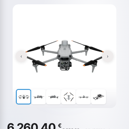
‹
›
6.260,40
€