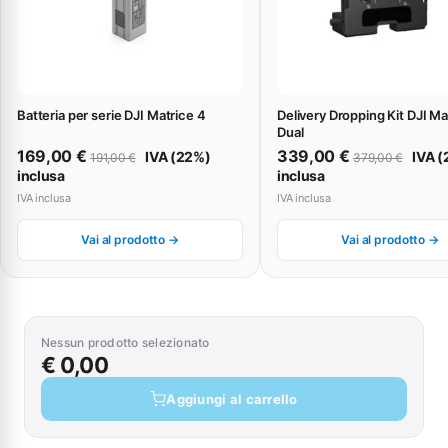
Batteria per serie DJI Matrice 4
Delivery Dropping Kit DJI Ma
Dual
169,00
€
339,00
€
IVA (22%)
IVA 
191,00
€
379,00
€
inclusa
inclusa
IVA inclusa
IVA inclusa
Vai al prodotto →
Vai al prodotto →
Nessun prodotto selezionato
€ 0,00
Aggiungi al carrello