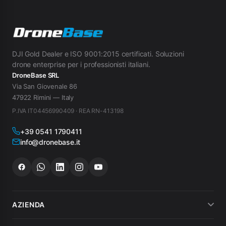
DJI Gold Dealer e ISO 9001:2015 certificati. Soluzioni
drone enterprise per i professionisti italiani.
DroneBase SRL
Via San Giovenale 86
47922 Rimini — Italy
P.IVA IT04456990409 · REA RN-413198
+39 0541 1790411
info@dronebase.it
AZIENDA