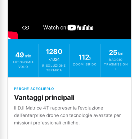
1280
25
49
km
112
min
x
×1024
RAGGIO
AUTONOMIA
ZOOM IBRIDO
TRASMISSION
RISOLUZIONE
VOLO
E
TERMICA
PERCHÉ SCEGLIERLO
Vantaggi principali
Il DJI Matrice 4T rappresenta l’evoluzione
dell’enterprise drone con tecnologie avanzate per
missioni professionali critiche.