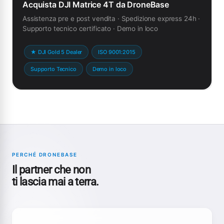
Acquista DJI Matrice 4T da DroneBase
Assistenza pre e post vendita · Spedizione express 24h ·
Supporto tecnico certificato · Demo in loco
★ DJI Gold 5 Dealer
ISO 9001:2015
Supporto Tecnico
Demo in loco
PERCHÉ DRONEBASE
Il partner che non
ti lascia mai a terra.