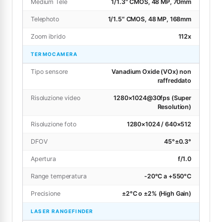
Medium Tele
1/1.3″ CMOS, 48 MP, 70mm
Telephoto
1/1.5″ CMOS, 48 MP, 168mm
Zoom ibrido
112x
TERMOCAMERA
Tipo sensore
Vanadium Oxide (VOx) non
raffreddato
Risoluzione video
1280×1024@30fps (Super
Resolution)
Risoluzione foto
1280×1024 / 640×512
DFOV
45°±0.3°
Apertura
f/1.0
Range temperatura
-20°C a +550°C
Precisione
±2°C o ±2% (High Gain)
LASER RANGEFINDER