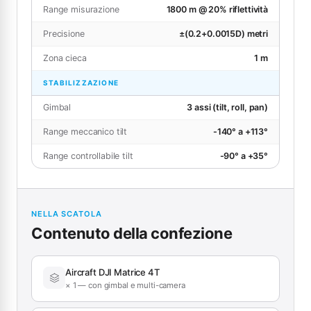
Range misurazione
1800 m @ 20% riflettività
Precisione
±(0.2+0.0015D) metri
Zona cieca
1 m
STABILIZZAZIONE
Gimbal
3 assi (tilt, roll, pan)
Range meccanico tilt
-140° a +113°
Range controllabile tilt
-90° a +35°
NELLA SCATOLA
Contenuto della confezione
Aircraft DJI Matrice 4T
× 1 — con gimbal e multi-camera