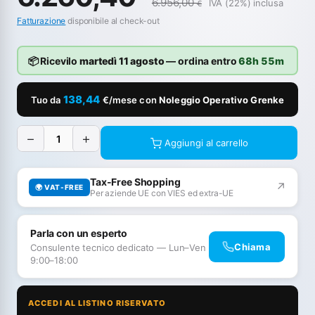
6.956,00
IVA (22%) inclusa
€
Fatturazione
disponibile al check-out
📦 Ricevilo
martedì 11 agosto
— ordina entro
68h 55m
138,44
Tuo da
€/mese con
Noleggio Operativo Grenke
−
+
Aggiungi al carrello
Tax-Free Shopping
↗
🌍 VAT-FREE
Per aziende UE con VIES ed extra-UE
Parla con un esperto
Chiama
Consulente tecnico dedicato — Lun–Ven
9:00–18:00
ACCEDI AL LISTINO RISERVATO