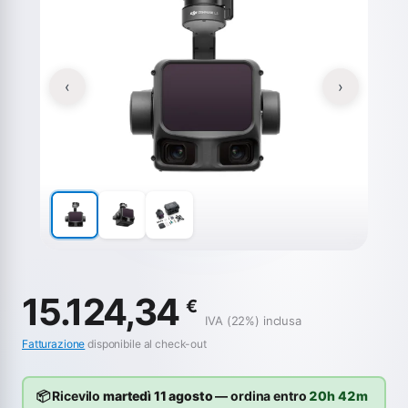
‹
›
15.124,34
€
IVA (22%) inclusa
Fatturazione
disponibile al check-out
📦 Ricevilo
martedì 11 agosto
— ordina entro
20h 42m