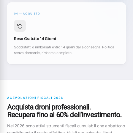
04 — ACQUISTO
Reso Gratuito 14 Giorni
Soddisfatti o rimborsati entro 14 giorni dalla consegna. Politica
senza domande, rimborso completo.
AGEVOLAZIONI FISCALI 2026
Acquista droni professionali.
Recupera fino al 60% dell’investimento.
Nel 2026 sono attivi strumenti fiscali cumulabili che abbattono
sensibilmente il costo effettivo. Validi per aziende, liberi