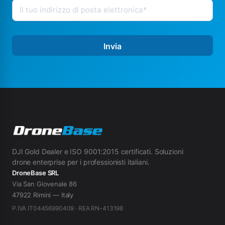
Invia
DJI Gold Dealer e ISO 9001:2015 certificati. Soluzioni
drone enterprise per i professionisti italiani.
DroneBase SRL
Via San Giovenale 86
47922 Rimini — Italy
P.IVA IT04456990409 · REA RN-413198