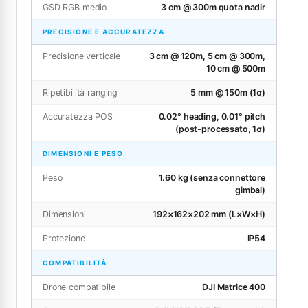
GSD RGB medio
3 cm @ 300m quota nadir
PRECISIONE E ACCURATEZZA
Precisione verticale
3 cm @ 120m, 5 cm @ 300m,
10 cm @ 500m
Ripetibilità ranging
5 mm @ 150m (1σ)
Accuratezza POS
0.02° heading, 0.01° pitch
(post-processato, 1σ)
DIMENSIONI E PESO
Peso
1.60 kg (senza connettore
gimbal)
Dimensioni
192×162×202 mm (L×W×H)
Protezione
IP54
COMPATIBILITÀ
Drone compatibile
DJI Matrice 400