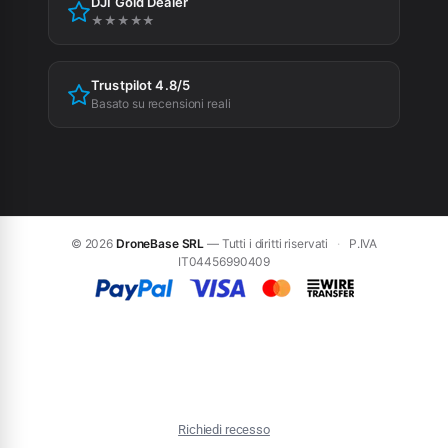
DJI Gold Dealer
Preferenze cookie
★★★★★
Trustpilot 4.8/5
Basato su recensioni reali
© 2026
DroneBase SRL
— Tutti i diritti riservati
·
P.IVA
IT04456990409
Richiedi recesso