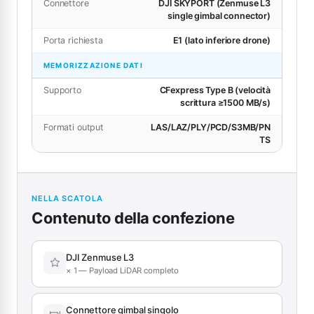
Connettore
DJI SKYPORT (Zenmuse L3
single gimbal connector)
Porta richiesta
E1 (lato inferiore drone)
MEMORIZZAZIONE DATI
Supporto
CFexpress Type B (velocità
scrittura ≥1500 MB/s)
Formati output
LAS/LAZ/PLY/PCD/S3MB/PN
TS
NELLA SCATOLA
Contenuto della confezione
DJI Zenmuse L3
× 1 — Payload LiDAR completo
Connettore gimbal singolo