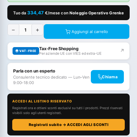
334,47
Tuo da
€/mese con
Noleggio Operativo Grenke
−
+
Aggiungi al carrello
Tax-Free Shopping
↗
🌍 VAT-FREE
Per aziende UE con VIES ed extra-UE
Parla con un esperto
Chiama
Consulente tecnico dedicato — Lun–Ven
9:00–18:00
ACCEDI AL LISTINO RISERVATO
Registrati ora e ottieni sconti esclusivi su tutti i prodotti. Prezzi riservati
visibili solo agli utenti registrati.
Registrati subito → ACCEDI AGLI SCONTI