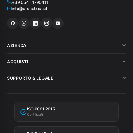
+39 0541 1790411
info@dronebase.it
AZIENDA
Chi siamo
ACQUISTI
Dicono di noi
Metodi di pagamento
SUPPORTO & LEGALE
Noleggio
Spedizioni
Condizioni di vendita
MEPA
Fatturazione
Garanzia
Agevolazioni fiscali
ISO 9001:2015
Privacy Policy
Certificati
Cookie Policy