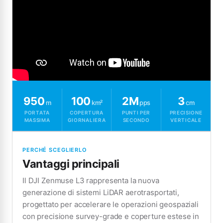
950
100
2M
3
m
km²
pps
cm
PORTATA
COPERTURA
PUNTI PER
PRECISIONE
MASSIMA
GIORNALIERA
SECONDO
VERTICALE
PERCHÉ SCEGLIERLO
Vantaggi principali
Il DJI Zenmuse L3 rappresenta la nuova
generazione di sistemi LiDAR aerotrasportati,
progettato per accelerare le operazioni geospaziali
con precisione survey-grade e coperture estese in