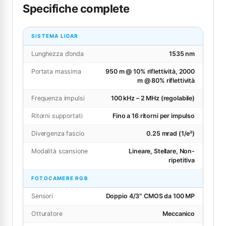
Specifiche complete
SISTEMA LIDAR
Lunghezza d’onda
1535 nm
Portata massima
950 m @ 10% riflettività, 2000
m @ 80% riflettività
Frequenza impulsi
100 kHz – 2 MHz (regolabile)
Ritorni supportati
Fino a 16 ritorni per impulso
Divergenza fascio
0.25 mrad (1/e²)
Modalità scansione
Lineare, Stellare, Non-
ripetitiva
FOTOCAMERE RGB
Sensori
Doppio 4/3″ CMOS da 100 MP
Otturatore
Meccanico