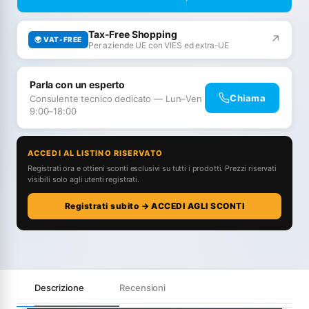
Tax-Free Shopping
↗
🌍 VAT-FREE
Per aziende UE con VIES ed extra-UE
Parla con un esperto
Chiama
Consulente tecnico dedicato — Lun–Ven
9:00–18:00
ACCEDI AL LISTINO RISERVATO
Registrati ora e ottieni sconti esclusivi su tutti i prodotti. Prezzi riservati
visibili solo agli utenti registrati.
Registrati subito → ACCEDI AGLI SCONTI
Descrizione
Recensioni