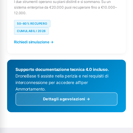
I due strumenti operano su piani distinti e si sommano. Su un
sistema enterprise da €20.000 puoi recuperare fino a €10.000–
12.000.
50–60% RECUPERO
CUMULABILI 2026
Richiedi simulazione →
Supporto documentazione tecnica 4.0 incluso.
DroneBase ti assiste nella perizia e nei requisiti di
interconnessione per accedere all’Iper
Ammortamento.
Dettagli agevolazioni →