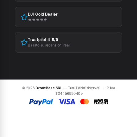
Cookie Policy
DJI Gold Dealer
Preferenze cookie
★★★★★
Trustpilot 4.8/5
Basato su recensioni reali
© 2026
DroneBase SRL
— Tutti i diritti riservati
·
P.IVA
IT04456990409