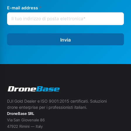
E-mail address
*
Invia
DJI Gold Dealer e ISO 9001:2015 certificati. Soluzioni
drone enterprise per i professionisti italiani.
DroneBase SRL
Via San Giovenale 86
47922 Rimini — Italy