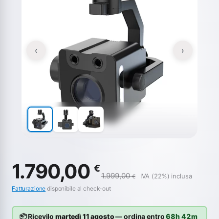
‹
›
1.790,00
€
1.999,00
IVA (22%) inclusa
€
Fatturazione
disponibile al check-out
📦 Ricevilo
martedì 11 agosto
— ordina entro
68h 42m