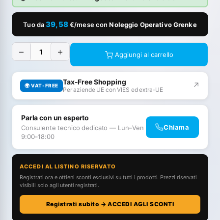
39,58
Tuo da
€/mese con
Noleggio Operativo Grenke
−
+
Aggiungi al carrello
Tax-Free Shopping
↗
🌍 VAT-FREE
Per aziende UE con VIES ed extra-UE
Parla con un esperto
Chiama
Consulente tecnico dedicato — Lun–Ven
9:00–18:00
ACCEDI AL LISTINO RISERVATO
Registrati ora e ottieni sconti esclusivi su tutti i prodotti. Prezzi riservati
visibili solo agli utenti registrati.
Registrati subito → ACCEDI AGLI SCONTI