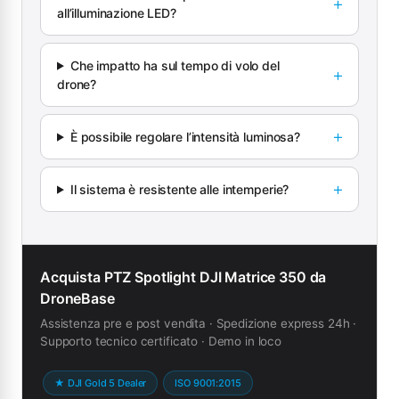
all’illuminazione LED?
Che impatto ha sul tempo di volo del
drone?
È possibile regolare l’intensità luminosa?
Il sistema è resistente alle intemperie?
Acquista PTZ Spotlight DJI Matrice 350 da
DroneBase
Assistenza pre e post vendita · Spedizione express 24h ·
Supporto tecnico certificato · Demo in loco
★ DJI Gold 5 Dealer
ISO 9001:2015