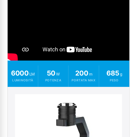
6000
50
200
685
LM
W
m
g
LUMINOSITÀ
POTENZA
PORTATA MAX
PESO