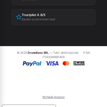
Trustpilot 4.8/5
Basato su recensioni reali
© 2026
DroneBase SRL
— Tutti i diritti riservati
·
P.IVA
IT04456990409
Richiedi recesso