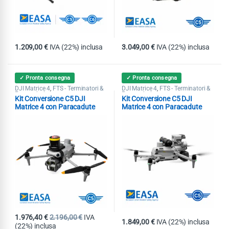
1.209,00
€
IVA (22%) inclusa
3.049,00
€
IVA (22%) inclusa
✓ Pronta consegna
✓ Pronta consegna
DJI Matrice 4
FTS - Terminatori &
DJI Matrice 4
FTS - Terminatori &
,
,
Paracaduti
Paracaduti
Kit Conversione C5 DJI
Kit Conversione C5 DJI
Matrice 4 con Paracadute
Matrice 4 con Paracadute
AVSS PRS-M4EX MoC 2511-
Dronavia KRONOS M4 MoC
2512
2511-2512
1.976,40
€
2.196,00
€
IVA
1.849,00
€
IVA (22%) inclusa
(22%) inclusa