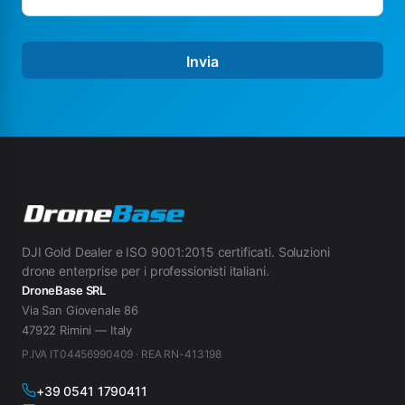
Invia
DJI Gold Dealer e ISO 9001:2015 certificati. Soluzioni
drone enterprise per i professionisti italiani.
DroneBase SRL
Via San Giovenale 86
47922 Rimini — Italy
P.IVA IT04456990409 · REA RN-413198
+39 0541 1790411