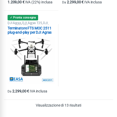
1.209,00
€
IVA (22%) inclusa
2.299,00
€
IVA inclusa
Da
Questo prodotto ha più varianti. Le
✓ Pronta consegna
DJI Agras
DJI Agras T25
DJI
,
,
Agras T50
FTS - Terminatori &
,
Terminatore FTS MOC 2511
Paracaduti
plug-and-play per DJI Agras
2.299,00
€
IVA inclusa
Da
Questo prodotto ha più varianti. Le opzioni possono essere scelte nel
Visualizzazione di 13 risultati