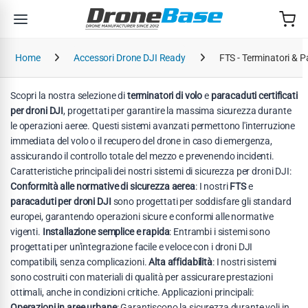
Salta alla navigazione
Salta al contenuto
Home
Accessori Drone DJI Ready
FTS - Terminatori & 
Scopri la nostra selezione di
terminatori di volo
e
paracaduti certificati
per droni DJI
, progettati per garantire la massima sicurezza durante
le operazioni aeree. Questi sistemi avanzati permettono l'interruzione
immediata del volo o il recupero del drone in caso di emergenza,
assicurando il controllo totale del mezzo e prevenendo incidenti.
Caratteristiche principali dei nostri sistemi di sicurezza per droni DJI:
Conformità alle normative di sicurezza aerea
: I nostri
FTS
e
paracaduti per droni DJI
sono progettati per soddisfare gli standard
europei, garantendo operazioni sicure e conformi alle normative
vigenti.
Installazione semplice e rapida
: Entrambi i sistemi sono
progettati per un'integrazione facile e veloce con i droni DJI
compatibili, senza complicazioni.
Alta affidabilità
: I nostri sistemi
sono costruiti con materiali di qualità per assicurare prestazioni
ottimali, anche in condizioni critiche. Applicazioni principali:
Operazioni in aree urbane
: Garantiscono la sicurezza durante voli in