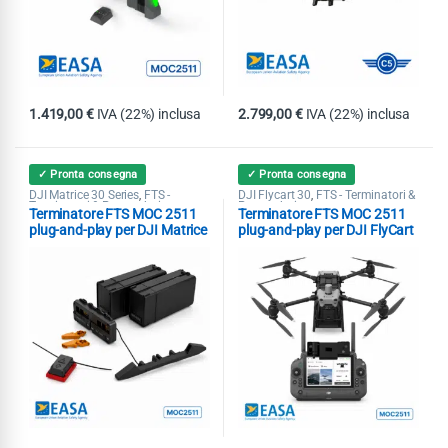
1.419,00
€
IVA (22%) inclusa
2.799,00
€
IVA (22%) inclusa
✓ Pronta consegna
✓ Pronta consegna
DJI Matrice 30 Series
FTS -
DJI Flycart 30
FTS - Terminatori &
,
,
Terminatori & Paracaduti
Paracaduti
Terminatore FTS MOC 2511
Terminatore FTS MOC 2511
plug-and-play per DJI Matrice
plug-and-play per DJI FlyCart
30
30