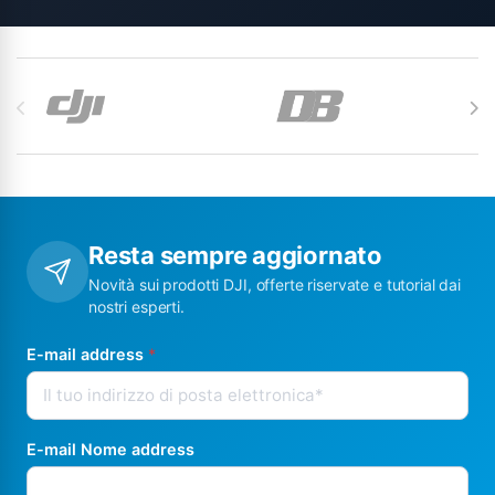
Carosello di Marchi
Resta sempre aggiornato
Novità sui prodotti DJI, offerte riservate e tutorial dai
nostri esperti.
E-mail address
*
E-mail Nome address