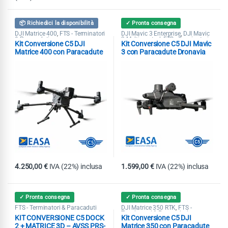
📦 Richiedici la disponibilità
✓ Pronta consegna
DJI Matrice 400
FTS - Terminatori
DJI Mavic 3 Enterprise
DJI Mavic
,
,
& Paracaduti
3 Multispectral
FTS - Terminatori
,
Kit Conversione C5 DJI
Kit Conversione C5 DJI Mavic
& Paracaduti
Matrice 400 con Paracadute
3 con Paracadute Dronavia
Dronavia KRONOS M400
KRONOS
MoC 2511-2512
4.250,00
€
IVA (22%) inclusa
1.599,00
€
IVA (22%) inclusa
✓ Pronta consegna
✓ Pronta consegna
FTS - Terminatori & Paracaduti
DJI Matrice 350 RTK
FTS -
,
Terminatori & Paracaduti
KIT CONVERSIONE C5 DOCK
Kit Conversione C5 DJI
2 + MATRICE 3D – AVSS PRS-
Matrice 350 con Paracadute