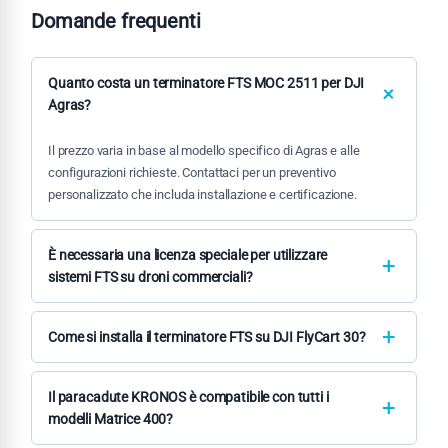
Domande frequenti
Quanto costa un terminatore FTS MOC 2511 per DJI
Agras?
Il prezzo varia in base al modello specifico di Agras e alle
configurazioni richieste. Contattaci per un preventivo
personalizzato che includa installazione e certificazione.
È necessaria una licenza speciale per utilizzare
sistemi FTS su droni commerciali?
I sistemi FTS sono spesso richiesti per operazioni specifiche
secondo la normativa europea. La necessità dipende dalla
Come si installa il terminatore FTS su DJI FlyCart 30?
categoria operativa, peso del drone e tipologia di missione
L'installazione plug-and-play richiede collegamento diretto al
svolta.
flight controller senza modifiche hardware. Forniamo
Il paracadute KRONOS è compatibile con tutti i
formazione tecnica completa per installazione e
modelli Matrice 400?
configurazione corretta.