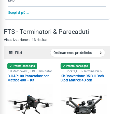
M40
Scopri di più →
FTS - Terminatori & Paracaduti
Visualizzazione di 13 risultati
Filtri
✓ Pronta consegna
✓ Pronta consegna
DJI Matrice 400
FTS - Terminatori
DJI Dock 3
FTS - Terminatori &
,
,
& Paracaduti
Paracaduti
DJI AP100 Paracadute per
Kit Conversione C5 DJI Dock
Matrice 400 — Kit
3 per Matrice 4D con
Conversione C5/C6 EASA per
Paracadute Kronos M4D
STS-01 e STS-02
Dronavia MoC 2511-2512