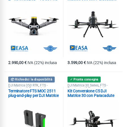
M3DTEX
Dronavia KRONOS M4 MoC
2511-2512
2.990,00
€
IVA (22%) inclusa
3.599,00
€
IVA (22%) inclusa
📦 Richiedici la disponibilità
✓ Pronta consegna
DJI Matrice 350 RTK
FTS -
DJI Matrice 30 Series
FTS -
,
,
Terminatori & Paracaduti
Terminatori & Paracaduti
Terminatore FTS MOC 2511
Kit Conversione C5 DJI
plug-and-play per DJI Matrice
Matrice 30 con Paracadute
350
Dronavia KRONOS M30 MoC
2511-2512