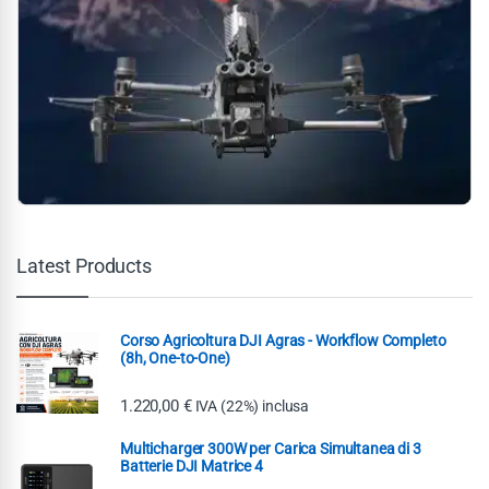
Latest Products
Corso Agricoltura DJI Agras - Workflow Completo
(8h, One-to-One)
1.220,00
€
IVA (22%) inclusa
Multicharger 300W per Carica Simultanea di 3
Batterie DJI Matrice 4