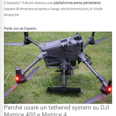
Il risultato? Il drone diventa una
piattaforma aerea persistente
,
capace di rimanere sospeso a lungo senza interruzioni, in totale
sicurezza.
Parla con un Esperto
Perché usare un tethered system su DJI
Matrice 400 e Matrice 4