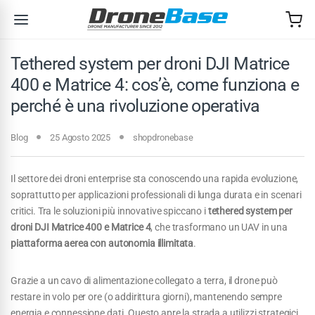
Salta alla navigazione
Salta al contenuto
Tethered system per droni DJI Matrice
400 e Matrice 4: cos’è, come funziona e
perché è una rivoluzione operativa
Blog
25 Agosto 2025
shopdronebase
Il settore dei droni enterprise sta conoscendo una rapida evoluzione,
soprattutto per applicazioni professionali di lunga durata e in scenari
critici. Tra le soluzioni più innovative spiccano i
tethered system per
droni DJI Matrice 400 e Matrice 4
, che trasformano un UAV in una
piattaforma aerea con autonomia illimitata
.
Grazie a un cavo di alimentazione collegato a terra, il drone può
restare in volo per ore (o addirittura giorni), mantenendo sempre
energia e connessione dati. Questo apre la strada a utilizzi strategici