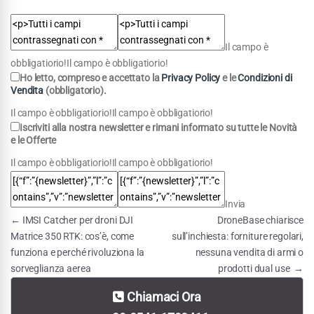
Il campo è
obbligatiorio!Il campo è obbligatiorio!
Ho letto, compreso e accettato la
Privacy Policy
e le
Condizioni di
Vendita
(obbligatorio).
Il campo è obbligatiorio!Il campo è obbligatiorio!
Iscriviti
alla nostra newsletter e rimani informato su tutte le
Novità
e le
Offerte
Il campo è obbligatiorio!Il campo è obbligatiorio!
Invia
Navigazione articoli
←
IMSI Catcher per droni DJI
DroneBase chiarisce
Matrice 350 RTK: cos’è, come
sull’inchiesta: forniture regolari,
funziona e perché rivoluziona la
nessuna vendita di armi o
sorveglianza aerea
prodotti dual use
→
Chiamaci Ora