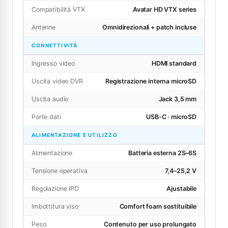
Compatibilità VTX
Avatar HD VTX series
Antenne
Omnidirezionali + patch incluse
CONNETTIVITÀ
Ingresso video
HDMI standard
Uscita video DVR
Registrazione interna microSD
Uscita audio
Jack 3,5 mm
Porte dati
USB-C · microSD
ALIMENTAZIONE E UTILIZZO
Alimentazione
Batteria esterna 2S–6S
Tensione operativa
7,4–25,2 V
Regolazione IPD
Ajustabile
Imbottitura viso
Comfort foam sostituibile
Peso
Contenuto per uso prolungato