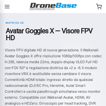
Salta alla navigazione
Salta al contenuto
MATRICE 4E
Avatar Goggles X — Visore FPV
HD
Visore FPV digitale HD di nuova generazione. Il Walksnail
Avatar Goggles X offre risoluzione 1080p/100fps con codec
H.265, latenza media 22ms, doppio display OLED Full HD
con FOV 50° e regolazione diottrica da +2 a -6. Il modulo
ricevitore VRX è sostituibile senza cambiare il visore.
Connettività HDMI totale: ingresso diretto da qualsiasi
radiocomando (DJI RC Pro, Herelink, Autel Smart
Controller) e uscita passthrough simultanea verso monitor
esterno. Compatibile con Walksnail Avatar, HDMI, AV
analogico e HDZero. Giroscopio per head tracking, DVR