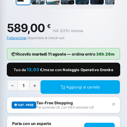
589,00
€
IVA (22%) inclusa
Fatturazione
disponibile al check-out
📦 Ricevilo
martedì 11 agosto
— ordina entro
36h 26m
13,03
Tuo da
€/mese con
Noleggio Operativo Grenke
−
+
Aggiungi al carrello
Tax-Free Shopping
↗
🌍 VAT-FREE
Per aziende UE con VIES ed extra-UE
Parla con un esperto