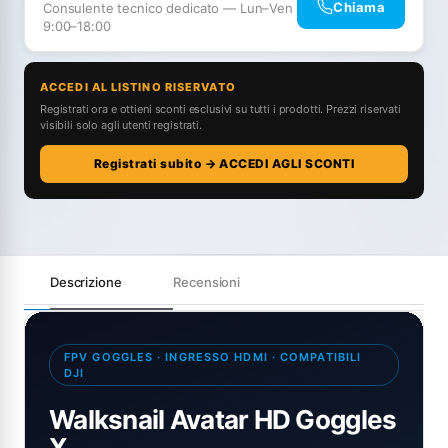
Chiama
Consulente tecnico dedicato — Lun–Ven
9:00–18:00
ACCEDI AL LISTINO RISERVATO
Registrati ora e ottieni sconti esclusivi su tutti i prodotti. Prezzi riservati
visibili solo agli utenti registrati.
Registrati subito → ACCEDI AGLI SCONTI
Descrizione
Recensioni
FPV GOGGLES · INGRESSO HDMI · COMPATIBILI
DJI
Walksnail Avatar HD Goggles
X