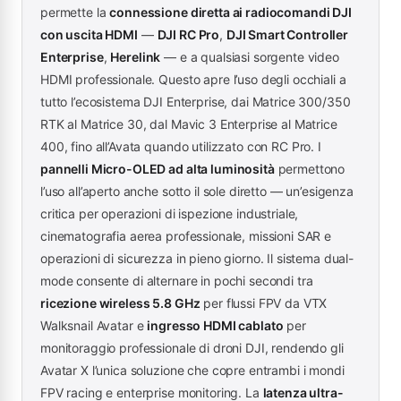
permette la
connessione diretta ai radiocomandi DJI
con uscita HDMI
—
DJI RC Pro
,
DJI Smart Controller
Enterprise
,
Herelink
— e a qualsiasi sorgente video
HDMI professionale. Questo apre l’uso degli occhiali a
tutto l’ecosistema DJI Enterprise, dai Matrice 300/350
RTK al Matrice 30, dal Mavic 3 Enterprise al Matrice
400, fino all’Avata quando utilizzato con RC Pro. I
pannelli Micro-OLED ad alta luminosità
permettono
l’uso all’aperto anche sotto il sole diretto — un’esigenza
critica per operazioni di ispezione industriale,
cinematografia aerea professionale, missioni SAR e
operazioni di sicurezza in pieno giorno. Il sistema dual-
mode consente di alternare in pochi secondi tra
ricezione wireless 5.8 GHz
per flussi FPV da VTX
Walksnail Avatar e
ingresso HDMI cablato
per
monitoraggio professionale di droni DJI, rendendo gli
Avatar X l’unica soluzione che copre entrambi i mondi
FPV racing e enterprise monitoring. La
latenza ultra-