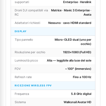
supportati
Enterprise · Herelink
Droni DJI compatibili via
Matrice · Mavic 3 Enterprise ·
RC
Avata
Adattatori richiesti
Nessuno · cavo HDMI standard
DISPLAY
Tipo pannello
Micro-OLED dual (uno per
occhio)
Risoluzione per occhio
1920×1080 (Full HD)
Luminosità picco
Alta — leggibile alla luce del sole
FOV
~ 100° (immersivo)
Refresh rate
Fino a 100 Hz
RICEZIONE WIRELESS FPV
Frequenza
5.8 GHz digital
Sistema
Walksnail Avatar HD