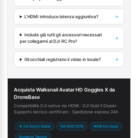
L’HDMI introduce latenza aggiuntiva?
Include già tutti gli accessori necessari
per collegarmi al DJI RC Pro?
Gli occhiali registrano il video in locale?
Acquista Walksnail Avatar HD Goggles X da
DroneBase
Compatibilità DJI nativa via HDMI · DJI Gold 5 Dealer ·
Supporto tecnico certificato · Spedizione express 24h
★ DJI Gold 5 Dealer
ISO 9001:2015
HDMI DJI-ready
Supporto Tecnico