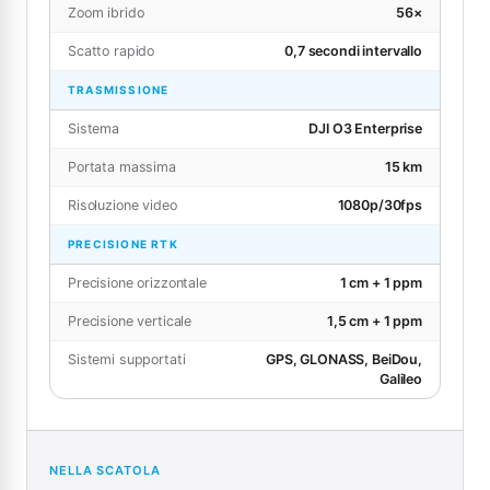
Zoom ibrido
56×
Scatto rapido
0,7 secondi intervallo
TRASMISSIONE
Sistema
DJI O3 Enterprise
Portata massima
15 km
Risoluzione video
1080p/30fps
PRECISIONE RTK
Precisione orizzontale
1 cm + 1 ppm
Precisione verticale
1,5 cm + 1 ppm
Sistemi supportati
GPS, GLONASS, BeiDou,
Galileo
NELLA SCATOLA