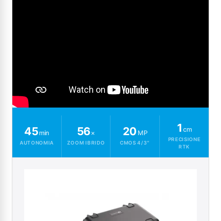
1
45
56
20
cm
min
×
MP
PRECISIONE
AUTONOMIA
ZOOM IBRIDO
CMOS 4/3″
RTK