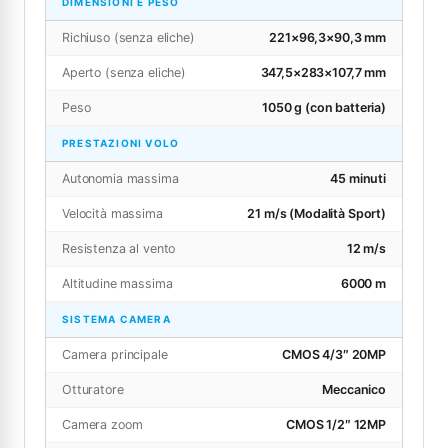
DIMENSIONI E PESO
Richiuso (senza eliche)
221×96,3×90,3 mm
Aperto (senza eliche)
347,5×283×107,7 mm
Peso
1050 g (con batteria)
PRESTAZIONI VOLO
Autonomia massima
45 minuti
Velocità massima
21 m/s (Modalità Sport)
Resistenza al vento
12 m/s
Altitudine massima
6000 m
SISTEMA CAMERA
Camera principale
CMOS 4/3″ 20MP
Otturatore
Meccanico
Camera zoom
CMOS 1/2″ 12MP