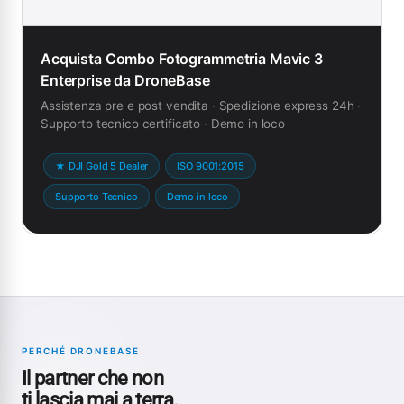
Acquista Combo Fotogrammetria Mavic 3
Enterprise da DroneBase
Assistenza pre e post vendita · Spedizione express 24h ·
Supporto tecnico certificato · Demo in loco
★ DJI Gold 5 Dealer
ISO 9001:2015
Supporto Tecnico
Demo in loco
PERCHÉ DRONEBASE
Il partner che non
ti lascia mai a terra.