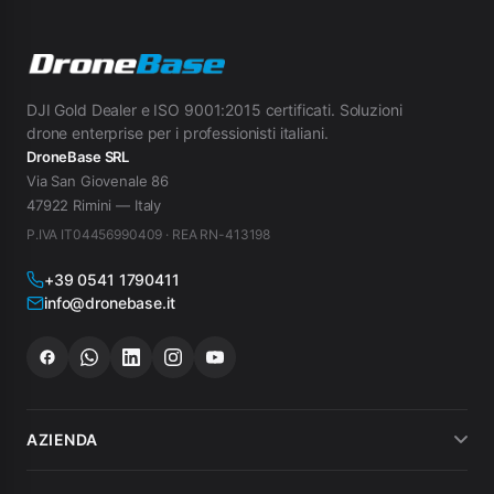
DJI Gold Dealer e ISO 9001:2015 certificati. Soluzioni
drone enterprise per i professionisti italiani.
DroneBase SRL
Via San Giovenale 86
47922 Rimini — Italy
P.IVA IT04456990409 · REA RN-413198
+39 0541 1790411
info@dronebase.it
AZIENDA
Chi siamo