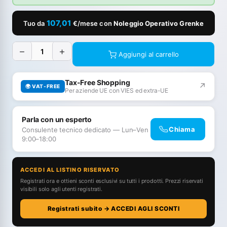
107,01
Tuo da
€/mese con
Noleggio Operativo Grenke
−
+
Aggiungi al carrello
Tax-Free Shopping
↗
🌍 VAT-FREE
Per aziende UE con VIES ed extra-UE
Parla con un esperto
Chiama
Consulente tecnico dedicato — Lun–Ven
9:00–18:00
ACCEDI AL LISTINO RISERVATO
Registrati ora e ottieni sconti esclusivi su tutti i prodotti. Prezzi riservati
visibili solo agli utenti registrati.
Registrati subito → ACCEDI AGLI SCONTI