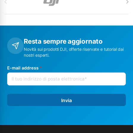
Resta sempre aggiornato
Novità sui prodotti DJI, offerte riservate e tutorial dai
nostri esperti.
E-mail address
*
Invia