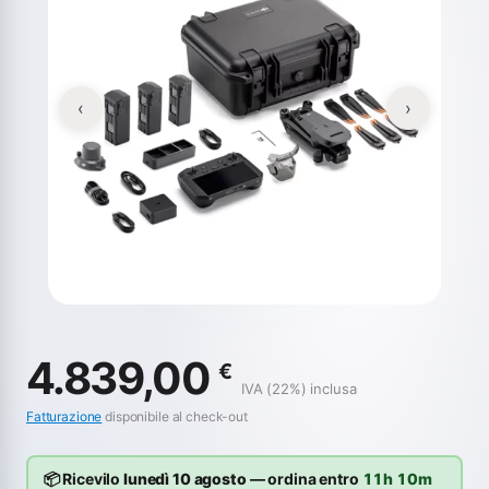
‹
›
4.839,00
€
IVA (22%) inclusa
Fatturazione
disponibile al check-out
📦 Ricevilo
lunedì 10 agosto
— ordina entro
11h 10m