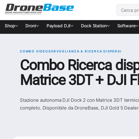
Salta alla navigazione
Salta al contenuto
Cerca:
Shop
Droni
Payload DJI
Dock Station
Software
COMBO VIDEOSORVEGLIANZA & RICERCA DISPERSI
Combo Ricerca dispe
Matrice 3DT + DJI F
Stazione autonoma DJI Dock 2 con Matrice 3DT termico p
completo. Disponibile da DroneBase, DJI Gold 5 Dealer