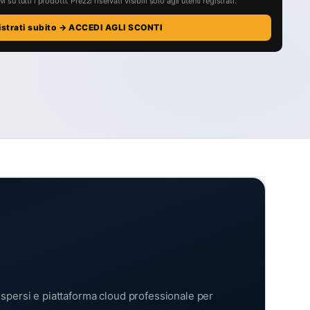
i su tutti i prodotti. Prezzi riservati visibili solo agli utenti registrati.
istrati subito → ACCEDI AGLI SCONTI
spersi e piattaforma cloud professionale per