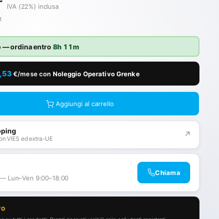
IVA (22%) inclusa
t
o
— ordina entro
8h 11m
,53
€/mese con
Noleggio Operativo Grenke
Aggiungi al carrello
pping
↗
on VIES ed extra-UE
Chiama
 — Lun–Ven 9:00–18:00
TO