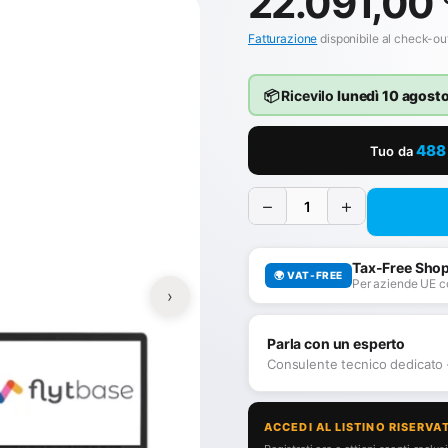
22.091,00
Fatturazione
disponibile al check-ou
📦 Ricevilo
lunedì 10 agost
488
Tuo da
−
+
Tax-Free Sho
🌍 VAT-FREE
Per aziende UE c
›
Parla con un esperto
Consulente tecnico dedicato
ACCEDI AL LISTINO RISERVA