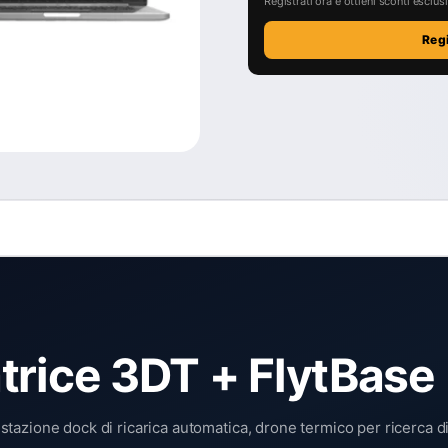
Registrati ora e ottieni sconti esclusiv
Reg
trice 3DT + FlytBase
azione dock di ricarica automatica, drone termico per ricerca di