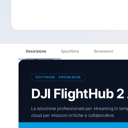
Descrizione
Specifiche
Recensioni
SOFTWARE · DRONEBASE
DJI FlightHub 
La soluzione professionale per streaming in tempo
cloud per missioni critiche e collaborative.