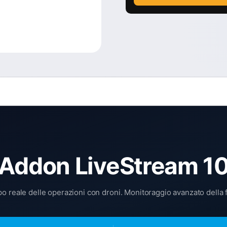
2 Addon LiveStream 1
 reale delle operazioni con droni. Monitoraggio avanzato della fl