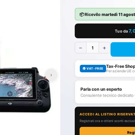
📦 Ricevilo
martedì 11 agos
7,
Tuo da
−
+
Tax-Free Sho
🌍 VAT-FREE
Per aziende UE c
›
Parla con un esperto
Consulente tecnico dedicato
ACCEDI AL LISTINO RISERVA
Registrati ora e ottieni sconti esclusiv
Reg