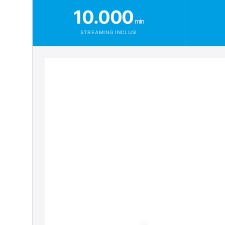
10.000
min
STREAMING INCLUSI