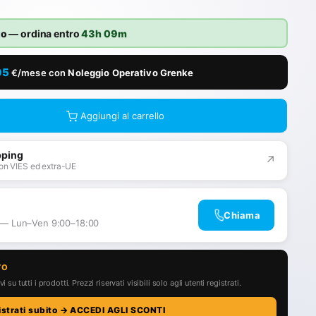
to
— ordina entro
43h 09m
05
€/mese con
Noleggio Operativo Grenke
Aggiungi al carrello
pping
↗
on VIES ed extra-UE
Chiama
 — Lun–Ven 9:00–18:00
TO
i su tutti i prodotti. Prezzi riservati visibili solo agli utenti registrati.
istrati subito → ACCEDI AGLI SCONTI