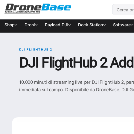
Salta alla navigazione
Salta al contenuto
Cerca:
Shop
Droni
Payload DJI
Dock Station
Software
DJI FLIGHTHUB 2
DJI FlightHub 2 Add
10.000 minuti di streaming live per DJI FlightHub 2, per
immediata sul campo. Disponibile da DroneBase, DJI Go