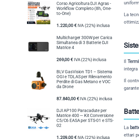
uniform
Corso Agricoltura DJI Agras -
Workflow Completo (8h, One-
to-One)
La tecn
ottimiz
1.220,00
€
IVA (22%) inclusa
Multicharger 300W per Carica
Simultanea di 3 Batterie DJI
Sist
Matrice 4
269,00
€
IVA (22%) inclusa
Il
Term
integra
BLV GasVision TD1 – Sistema
OGI e TDLAS per Rilevamento
Il cont
Perdite di Gas Metano e VOC
da Drone
garante
87.840,00
€
IVA (22%) inclusa
Batte
DJI AP100 Paracadute per
Matrice 400 — Kit Conversione
C5/C6 EASA per STS-01 e STS-
02
La
batt
ettari 
1.209,00
€
IVA (22%) inclusa