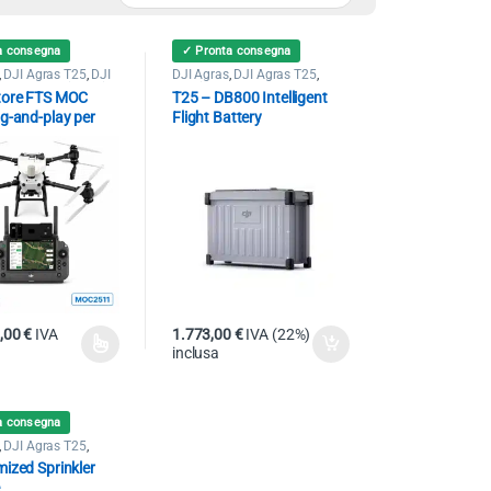
a consegna
✓ Pronta consegna
,
DJI Agras T25
,
DJI
DJI Agras
,
DJI Agras T25
,
0
,
FTS - Terminatori &
Droni
tore FTS MOC
T25 – DB800 Intelligent
i
g-and-play per
Flight Battery
as
9,00
€
IVA
1.773,00
€
IVA (22%)
inclusa
rodotto ha più varianti. Le opzioni possono essere scelte nella pagina del 
a consegna
,
DJI Agras T25
,
ized Sprinkler
e