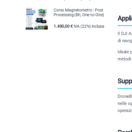
Corso Magnetometro - Post
Processing (8h, One-to-One)
Appli
1.490,00
€
IVA (22%) inclusa
Il DJI 
di navi
Ideale 
metodi 
Supp
DroneB
nelle o
operaz