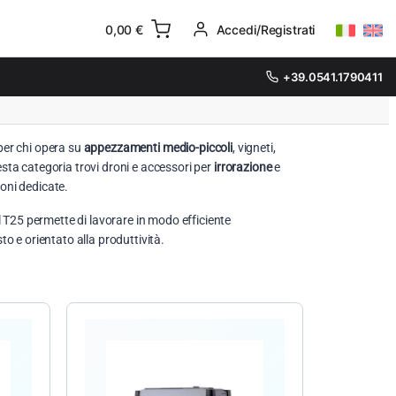
0,00
€
Accedi/Registrati
+39.0541.1790411
 per chi opera su
appezzamenti medio-piccoli
, vigneti,
esta categoria trovi droni e accessori per
irrorazione
e
ioni dedicate.
 T25 permette di lavorare in modo efficiente
o e orientato alla produttività.