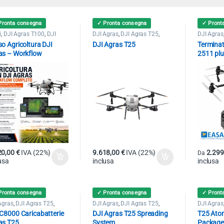
Pronta consegna
✓ Pronta consegna
✓ Pront
i
,
DJI Agras T100
,
DJI
DJI Agras
,
DJI Agras T25
,
DJI Agras
s T25
,
DJI Agras T50
Droni
,
Droni Professionali
Agras T5
o Agricoltura DJI
DJI Agras T25
Termina
Paracadut
as – Workflow
2511 plu
pleto (8h, One-to-
DJI Agr
)
20,00
€
IVA (22%)
9.618,00
€
IVA (22%)
2.29
Da
usa
inclusa
inclusa
Questo p
Pronta consegna
✓ Pronta consegna
✓ Pront
Agras
,
DJI Agras T25
,
DJI Agras
,
DJI Agras T25
,
DJI Agras
i
Droni
Droni
 C8000 Caricabatterie
DJI Agras T25 Spreading
T25 Atom
as T25
System
Packag