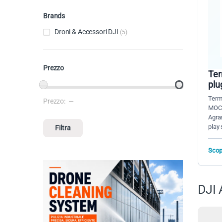
Brands
Droni & Accessori DJI
(5)
Prezzo
Ter
plu
Termi
Prezzo:
—
Prezzo Min
Prezzo Max
MOC2
Agra
play 
Filtra
Scopr
DJI 