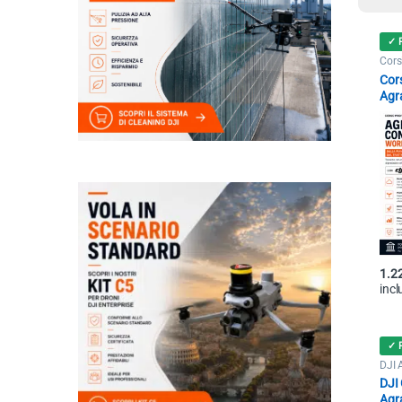
✓ 
Cors
Agra
Cors
Agr
Com
One
1.2
incl
✓ 
DJI 
Dron
DJI
Agr