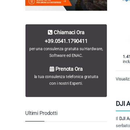
Chiamaci Ora
+39.0541.1790411
per una consulenza gratuita su Hardware,
Software ed ENAC.
1.4
incl
Prenota Ora
la tua consulenza telefonica gratuita
Visualiz
con i nostri Esperti.
DJI A
Ultimi Prodotti
Il
DJI A
serbato