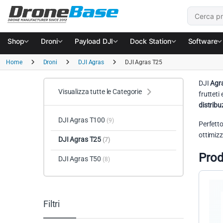
Salta alla navigazione
Salta al contenuto
Cerca:
Shop
Droni
Payload DJI
Dock Station
Software
Home
Droni
DJI Agras
DJI Agras T25
DJI
Agr
Visualizza tutte le Categorie
frutteti
distribu
DJI Agras T100
(9)
Perfetto
ottimizz
DJI Agras T25
(7)
Prod
DJI Agras T50
(8)
Filtri