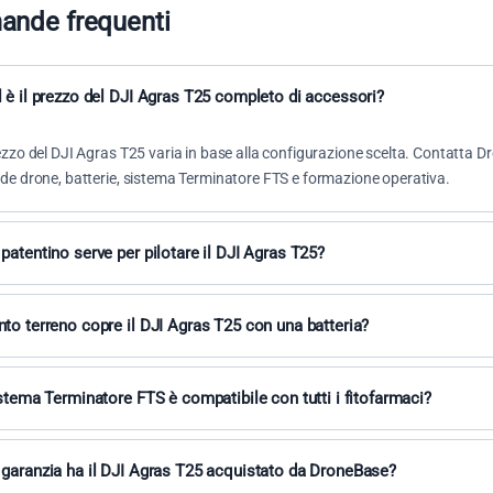
nde frequenti
 è il prezzo del DJI Agras T25 completo di accessori?
rezzo del DJI Agras T25 varia in base alla configurazione scelta. Contatta 
ude drone, batterie, sistema Terminatore FTS e formazione operativa.
patentino serve per pilotare il DJI Agras T25?
operazioni agricole con DJI Agras T25 è richiesto attestato pilota ENAC per o
atore UAS. DroneBase fornisce consulenza per l'iter autorizzativo completo
to terreno copre il DJI Agras T25 con una batteria?
batteria DB800, il DJI Agras T25 copre fino a 15 ettari per carica, variabile 
ologia del terreno.
istema Terminatore FTS è compatibile con tutti i fitofarmaci?
erminatore FTS MOC 2511 è compatibile con la maggior parte dei fitofarmaci 
otto e consulta il nostro team per configurazioni specifiche.
garanzia ha il DJI Agras T25 acquistato da DroneBase?