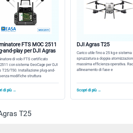
minatore FTS MOC 2511
DJI Agras T25
g-and-play per DJI Agras
Carico utile fino a 25 kg e sistema 
spruzzatura a doppia atomizzazion
natore di volo FTS certificato
massima efficienza operativa. Rad
511 con sistema GeoCage per DJI
allineamento di fase e
s T25/T50. Installazione plug-and-
senza modifiche struttura
i di più →
Scopri di più →
Agras T25