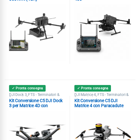
✓ Pronta consegna
✓ Pronta consegna
DJI Dock 3
FTS - Terminatori &
DJI Matrice 4
FTS - Terminatori &
,
,
Paracaduti
Paracaduti
Kit Conversione C5 DJI Dock
Kit Conversione C5 DJI
3 per Matrice 4D con
Matrice 4 con Paracadute
Paracadute Kronos M4D
AVSS PRS-M4EX MoC 2511-
Dronavia MoC 2511-2512
2512