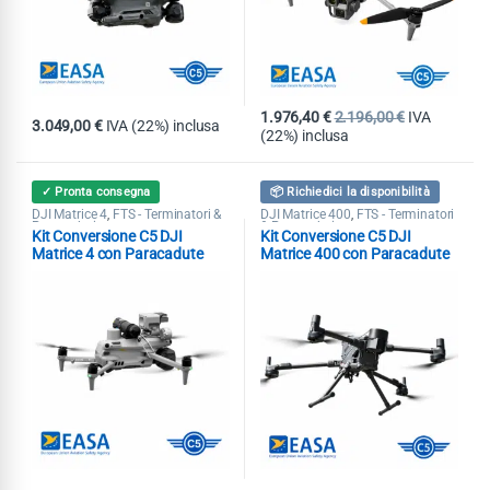
1.976,40
€
2.196,00
€
IVA
3.049,00
€
IVA (22%) inclusa
(22%) inclusa
✓ Pronta consegna
📦 Richiedici la disponibilità
DJI Matrice 4
FTS - Terminatori &
DJI Matrice 400
FTS - Terminatori
,
,
Paracaduti
& Paracaduti
Kit Conversione C5 DJI
Kit Conversione C5 DJI
Matrice 4 con Paracadute
Matrice 400 con Paracadute
Dronavia KRONOS M4 MoC
Dronavia KRONOS M400
2511-2512
MoC 2511-2512