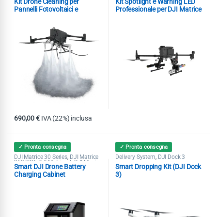
Kit Drone Cleaning per
Kit Spotlight e Warning LED
Spotlight
Pannelli Fotovoltaici e
Professionale per DJI Matrice
Superfici Orizzontali per DJI
350 RTK
Matrice 350/400
690,00
€
IVA (22%) inclusa
✓ Pronta consegna
✓ Pronta consegna
DJI Matrice 30 Series
DJI Matrice
Delivery System
DJI Dock 3
,
,
350 RTK
DJI Matrice 4
DJI Mavic
,
,
Smart DJI Drone Battery
Smart Dropping Kit (DJI Dock
3 Enterprise
DJI Mavic 3
,
Multispectral
Power Station
,
,
Charging Cabinet
3)
Pubblica Sicurezza
Ricerca &
,
Soccorso