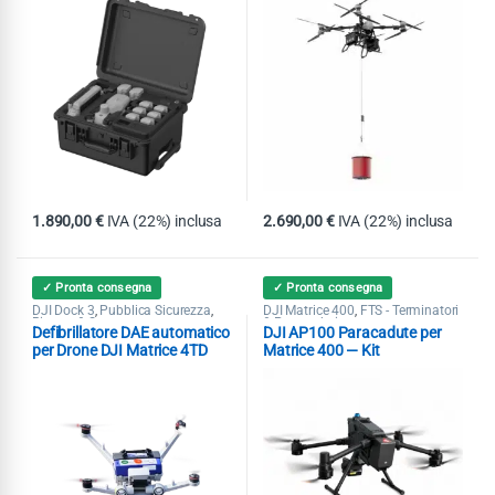
1.890,00
€
IVA (22%) inclusa
2.690,00
€
IVA (22%) inclusa
✓ Pronta consegna
✓ Pronta consegna
DJI Dock 3
Pubblica Sicurezza
DJI Matrice 400
FTS - Terminatori
,
,
,
Ricerca & Soccorso
& Paracaduti
Defibrillatore DAE automatico
DJI AP100 Paracadute per
per Drone DJI Matrice 4TD
Matrice 400 — Kit
Dock 3
Conversione C5/C6 EASA per
STS-01 e STS-02