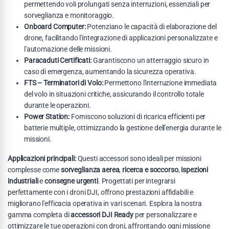
permettendo voli prolungati senza interruzioni, essenziali per
sorveglianza e monitoraggio.
Onboard Computer:
Potenziano le capacità di elaborazione del
drone, facilitando l'integrazione di applicazioni personalizzate e
l'automazione delle missioni.
Paracaduti Certificati:
Garantiscono un atterraggio sicuro in
caso di emergenza, aumentando la sicurezza operativa.
FTS – Terminatori di Volo:
Permettono l'interruzione immediata
del volo in situazioni critiche, assicurando il controllo totale
durante le operazioni.
Power Station:
Forniscono soluzioni di ricarica efficienti per
batterie multiple, ottimizzando la gestione dell'energia durante le
missioni.
Applicazioni principali:
Questi accessori sono ideali per missioni
complesse come
sorveglianza aerea
,
ricerca e soccorso
,
ispezioni
industriali
e
consegne urgenti
. Progettati per integrarsi
perfettamente con i droni DJI, offrono prestazioni affidabili e
migliorano l'efficacia operativa in vari scenari. Esplora la nostra
gamma completa di
accessori DJI Ready
per personalizzare e
ottimizzare le tue operazioni con droni, affrontando ogni missione