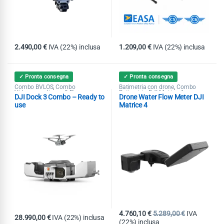
2.490,00
€
IVA (22%) inclusa
1.209,00
€
IVA (22%) inclusa
✓ Pronta consegna
✓ Pronta consegna
Combo BVLOS
Combo
Batimetria con drone
Combo
,
,
Videosorveglianza & Ricerca
Batimetria
DJI Matrice 4
,
,
DJI Dock 3 Combo – Ready to
Drone Water Flow Meter DJI
Dispersi
DJI Dock 3
Matrice 4D /
Echosounder
Pubblica Sicurezza
,
,
,
,
4DT
Pubblica Sicurezza
Ricerca & Soccorso
Sensori Aria
,
,
use
Matrice 4
Acqua & Gas
4.760,10
€
5.289,00
€
IVA
28.990,00
€
IVA (22%) inclusa
(22%) inclusa