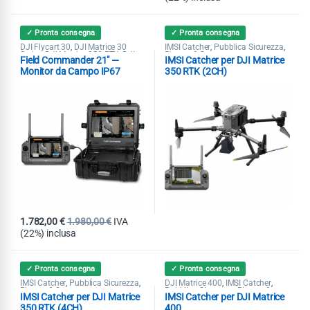
✓ Pronta consegna
✓ Pronta consegna
DJI Flycart 30
DJI Matrice 30
IMSI Catcher
Pubblica Sicurezza
,
,
,
Series
DJI Matrice 350 RTK
DJI
Ricerca & Soccorso
,
,
Field Commander 21″ —
IMSI Catcher per DJI Matrice
Matrice 400
DJI Matrice 4T
DJI
,
,
Mavic 3 Enterprise
DJI Mavic 3
,
Monitor da Campo IP67
350 RTK (2CH)
Multispectral
Droni Professionali
,
,
Matrice 4E
Pubblica Sicurezza
,
,
Ricerca & Soccorso
1.782,00
€
1.980,00
€
IVA
(22%) inclusa
✓ Pronta consegna
✓ Pronta consegna
IMSI Catcher
Pubblica Sicurezza
DJI Matrice 400
IMSI Catcher
,
,
,
,
Ricerca & Soccorso
Pubblica Sicurezza
Ricerca &
,
IMSI Catcher per DJI Matrice
IMSI Catcher per DJI Matrice
Soccorso
350 RTK (4CH)
400