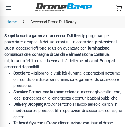
Salta alla navigazione
Salta al contenuto
Home
Accessori Drone DJI Ready
Scopri la nostra gamma di accessori DJI Ready
, progettati per
potenziare le capacità dei tuoi droni DJI in operazioni professionali.
Questi accessori offrono soluzioni avanzate per
illuminazione
,
comunicazione
,
consegna di carichi
e
alimentazione continua
,
migliorando l'efficienza e la versatilità delle tue missioni.
Principali
accessori disponibili:
Spotlight:
Migliorano la visibilità durante le operazioni notturne
o in condizioni di scarsa illuminazione, garantendo sicurezza e
precisione.
Speaker:
Permettono la trasmissione di messaggi vocali a terra,
ideali per operazioni di emergenza e comunicazioni pubbliche.
Delivery Dropping Kit:
Consentono il rilascio aereo di carichi in
modo sicuro e preciso, utili in operazioni di soccorso e consegne
speciali.
Tethered System:
Offrono alimentazione continua al drone,