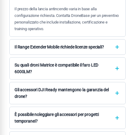
Il prezzo della lancia antincendio varia in base alla
configurazione richiesta. Contatta DroneBase per un preventivo
personalizzato che include installazione, certificazione e
training operativo.
Il Range Extender Mobile richiede licenze speciali?
L'utilizzo del Range Extender può richiedere autorizzazioni
ENAC per operazioni BVLOS. DroneBase fornisce consulenza
Su quali droni Matrice è compatibile il faro LED
normativa per ottenere le autorizzazioni necessarie.
6000LM?
Il faro LED è compatibile con DJI Matrice M350 RTK e M400
series. La compatibilità specifica viene verificata durante la
Gli accessori DJI Ready mantengono la garanzia del
fase di configurazione pre-installazione.
drone?
Sì, tutti gli accessori certificati DJI Ready mantengono la
garanzia del drone quando installati da dealer autorizzati come
È possibile noleggiare gli accessori per progetti
DroneBase seguendo le procedure certificate.
temporanei?
DroneBase offre soluzioni di noleggio per accessori