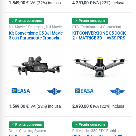
1.849,00
€
IVA (22%) inclusa
4.250,00
€
IVA (22%) inclusa
✓ Pronta consegna
✓ Pronta consegna
DJI Mavic 3 Enterprise
DJI Mavic
FTS - Terminatori & Paracaduti
,
3 Multispectral
FTS - Terminatori
,
Kit Conversione C5 DJI Mavic
KIT CONVERSIONE C5 DOCK
& Paracaduti
3 con Paracadute Dronavia
2 + MATRICE 3D – AVSS PRS-
KRONOS
M3DTEX
1.599,00
€
IVA (22%) inclusa
2.990,00
€
IVA (22%) inclusa
✓ Pronta consegna
✓ Pronta consegna
Drone Cleaning System
DJI Matrice 350 RTK
Pubblica
,
Sicurezza
Ricerca & Soccorso
,
,