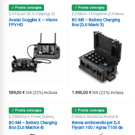
✓ Pronta consegna
✓ Pronta consegna
DJI Flycart 30
DJI Matrice 30
DJI Mavic 3 Enterprise
DJI Mavic
,
,
Series
DJI Matrice 350 RTK
DJI
3 Multispectral
Power Station
,
,
,
,
Avatar Goggles X — Visore
BC-M3 – Battery Charging
Matrice 400
DJI Matrice 4T
DJI
Pubblica Sicurezza
Ricerca &
,
,
,
Mavic 3 Enterprise
Matrice 4E
Soccorso
,
,
FPV HD
Box (DJI Mavic 3)
Pubblica Sicurezza
Ricerca &
,
Soccorso
589,00
€
IVA (22%) inclusa
1.890,00
€
IVA (22%) inclusa
✓ Pronta consegna
✓ Pronta consegna
DJI Matrice 4
Power Station
Pubblica Sicurezza
Ricerca &
,
,
,
Pubblica Sicurezza
Ricerca &
Soccorso
,
BC-M4 – Battery Charging
Benna antincendio per DJI
Soccorso
Box (DJI Matrice 4)
Flycart 100 / Agras T100 da
80L