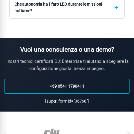
enterprise, ideali per progetti pilota o necessità temporanee.
Che autonomia ha il faro LED durante le missioni
Contattaci per disponibilità e condizioni.
notturne?
L'autonomia del faro dipende dalla batteria del drone. Su
Matrice M350, garantisce circa 25-30 minuti di illuminazione
continua a piena potenza durante il volo.
Vuoi una consulenza o una demo?
I nostri tecnici certificati DJI Enterprise ti aiutano a scegliere la
configurazione giusta. Senza impegno.
+39 0541 1790411
[super_form id="36768"]
Carosello di Marchi