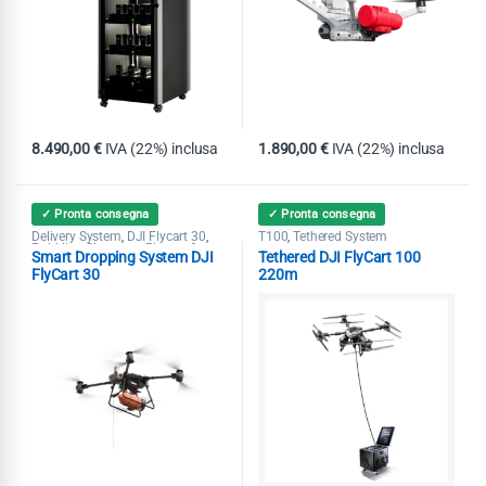
8.490,00
€
IVA (22%) inclusa
1.890,00
€
IVA (22%) inclusa
✓ Pronta consegna
✓ Pronta consegna
Delivery System
DJI Flycart 30
T100
Tethered System
,
,
,
Pubblica Sicurezza
Ricerca &
,
Smart Dropping System DJI
Tethered DJI FlyCart 100
Soccorso
FlyCart 30
220m