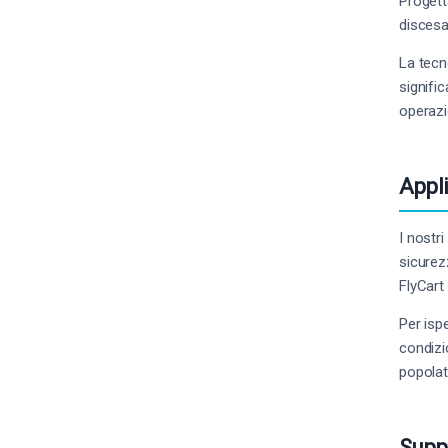
Progett
discesa
La tecn
signifi
operazi
Appl
I nostr
sicurez
FlyCart
Per isp
condizi
popolat
Supp