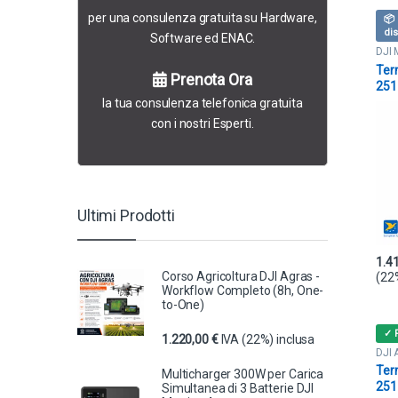
per una consulenza gratuita su Hardware,
📦 
dis
Software ed ENAC.
DJI 
Term
Ter
Prenota Ora
251
DJI
la tua consulenza telefonica gratuita
con i nostri Esperti.
Ultimi Prodotti
1.4
Corso Agricoltura DJI Agras -
(22
Workflow Completo (8h, One-
to-One)
✓ 
1.220,00
€
IVA (22%) inclusa
DJI 
Agra
Ter
Multicharger 300W per Carica
Para
251
Simultanea di 3 Batterie DJI