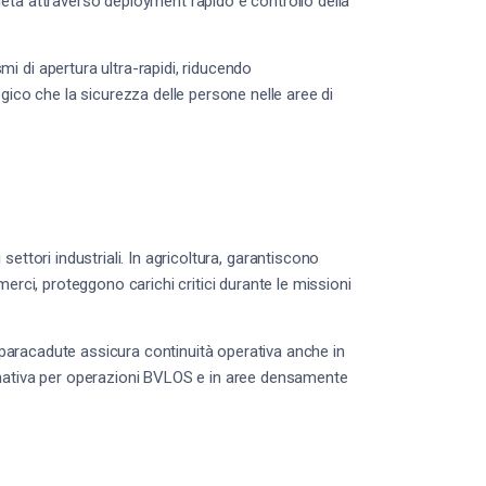
eta attraverso deployment rapido e controllo della
 di apertura ultra-rapidi, riducendo
gico che la sicurezza delle persone nelle aree di
i settori industriali. In agricoltura, garantiscono
erci, proteggono carichi critici durante le missioni
S-paracadute assicura continuità operativa anche in
rmativa per operazioni BVLOS e in aree densamente