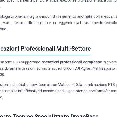
ato specificamente per DJI Matrice 400, offre protezione fisica compl
.
ologia Dronavia integra sensori di rilevamento anomalie con meccanismi
cativamente l'impatto al suolo e proteggendo sia l'investimento tecnolo
one.
icazioni Professionali Multi-Settore
i sistemi FTS supportano
operazioni professionali complesse
in divers
za durante irrorazioni su vaste superfici con DJI Agras. Nel trasporto m
 30.
ezioni industriali e rilievi tecnici con Matrice 400, la combinazione FT
oni ambientali sfidanti, riducendo rischi e garantendo conformità no
e.
orto Tecnico Specializzato DroneBase