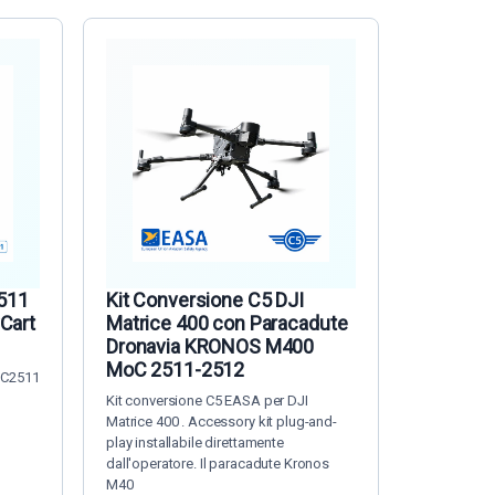
511
Kit Conversione C5 DJI
yCart
Matrice 400 con Paracadute
Dronavia KRONOS M400
MoC 2511-2512
MOC2511
Kit conversione C5 EASA per DJI
Matrice 400 . Accessory kit plug-and-
play installabile direttamente
dall'operatore. Il paracadute Kronos
M40