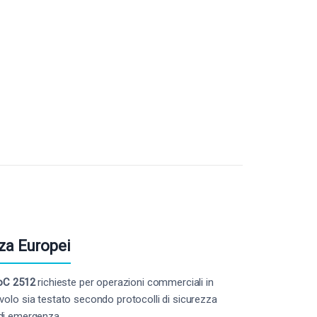
a del prodotto
za Europei
MoC 2512
richieste per operazioni commerciali in
olo sia testato secondo protocolli di sicurezza
i di emergenza.