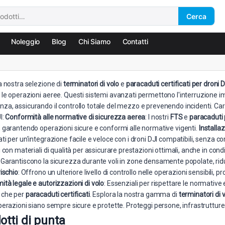
Cerca
Noleggio
Blog
Chi Siamo
Contatti
a nostra selezione di
terminatori di volo
e
paracaduti certificati per droni D
le operazioni aeree. Questi sistemi avanzati permettono l'interruzione im
a, assicurando il controllo totale del mezzo e prevenendo incidenti. Carat
I:
Conformità alle normative di sicurezza aerea
: I nostri
FTS
e
paracaduti 
, garantendo operazioni sicure e conformi alle normative vigenti.
Installa
ti per un'integrazione facile e veloce con i droni DJI compatibili, senza c
i con materiali di qualità per assicurare prestazioni ottimali, anche in condiz
: Garantiscono la sicurezza durante voli in zone densamente popolate, rid
rischio
: Offrono un ulteriore livello di controllo nelle operazioni sensibili,
tà legale e autorizzazioni di volo
: Essenziali per rispettare le normative 
che per
paracaduti certificati
. Esplora la nostra gamma di
terminatori di 
perazioni siano sempre sicure e protette. Proteggi persone, infrastrutture
otti di punta