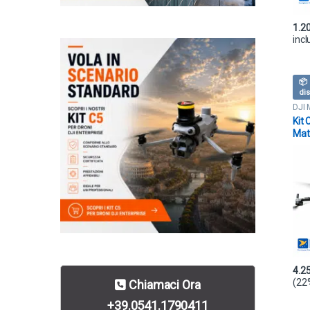
1.2
incl
📦 
dis
DJI 
Term
Kit
Mat
Par
KRO
251
4.2
(22
Chiamaci Ora
+39.0541.1790411