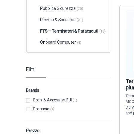
Pubblica Sicurezza
(20)
Ricerca & Soccorso
(21)
FTS – Terminatori & Paracaduti
(13)
Onboard Computer
(1)
Filtri
Ter
plu
Brands
Termi
Droni & Accessori DJI
(1)
MOC2
DJI 
Dronavia
(4)
and-
Prezzo