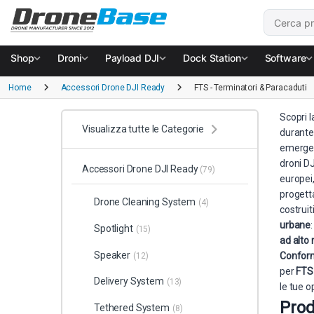
Salta alla navigazione
Salta al contenuto
Cerca:
Shop
Droni
Payload DJI
Dock Station
Software
Home
Accessori Drone DJI Ready
FTS - Terminatori & Paracaduti
Scopri l
Visualizza tutte le Categorie
durante 
emergenz
droni DJ
Accessori Drone DJI Ready
(79)
europei
progetta
Drone Cleaning System
(4)
costruit
urbane
Spotlight
(15)
ad alto 
Speaker
Conformi
(12)
per
FTS
Delivery System
(13)
le tue o
Prod
Tethered System
(8)