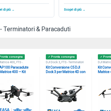
ri di più →
Scopri di più →
- Terminatori & Paracaduti
Pronta consegna
✓ Pronta consegna
✓ Pron
Matrice 400
,
FTS -
DJI Dock 3
,
FTS - Terminatori
DJI Matri
inatori & Paracaduti
& Paracaduti
Terminato
 AP100 Paracadute
Kit Conversione C5 DJI
Kit Conv
Matrice 400 — Kit
Dock 3 per Matrice 4D con
Matrice 
versione C5/C6 EASA
Paracadute Kronos M4D
AVSS P
 STS-01 e STS-02
Dronavia MoC 2511-2512
2511-25