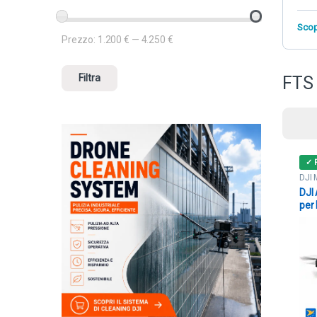
Scop
Prezzo:
1.200 €
—
4.250 €
Prezzo Min
Prezzo Max
Filtra
FTS 
✓ 
DJI 
Term
DJI
per 
Con
per