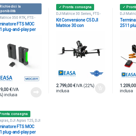
Richiedici la
✓ Pronta consegna
✓ Pron
ponibilità
DJI Matrice 30 Series
,
FTS -
DJI Matri
Terminatori & Paracaduti
Terminato
Matrice 350 RTK
,
FTS -
Kit Conversione C5 DJI
Termina
inatori & Paracaduti
minatore FTS MOC
Matrice 30 con
2511 plu
1 plug-and-play per
Paracadute Dronavia
DJI Matr
 Matrice 350
KRONOS M30 MoC 2511-
2512
2.799,00
€
IVA (22%)
1.209,0
19,00
€
IVA
inclusa
inclusa
%) inclusa
Pronta consegna
Agras
,
DJI Agras T25
,
DJI
s T50
,
FTS - Terminatori &
minatore FTS MOC
caduti
1 plug-and-play per