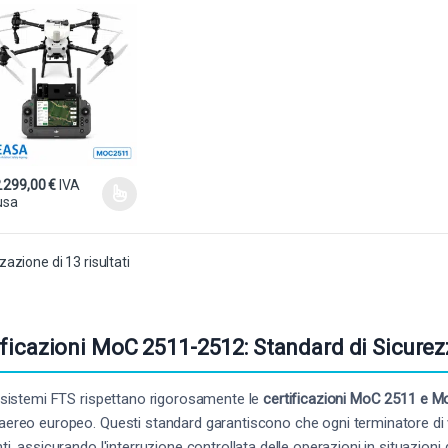
 Agras
.299,00
€
IVA
usa
to prodotto ha più varianti. Le opzioni possono essere scelte nella pagin
zazione di 13 risultati
ificazioni MoC 2511-2512: Standard di Sicurez
i sistemi FTS rispettano rigorosamente le
certificazioni MoC 2511 e 
aereo europeo. Questi standard garantiscono che ogni terminatore di v
nti, assicurando l'interruzione controllata delle operazioni in situazion