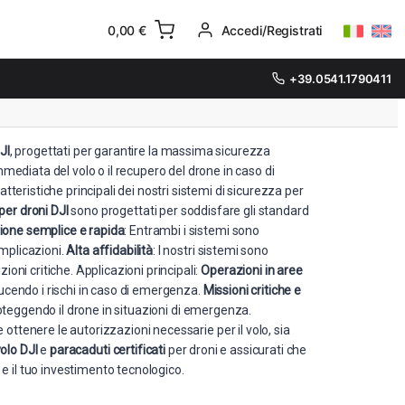
0,00
€
Accedi/Registrati
+39.0541.1790411
JI
, progettati per garantire la massima sicurezza
mediata del volo o il recupero del drone in caso di
teristiche principali dei nostri sistemi di sicurezza per
per droni DJI
sono progettati per soddisfare gli standard
zione semplice e rapida
: Entrambi i sistemi sono
omplicazioni.
Alta affidabilità
: I nostri sistemi sono
ioni critiche. Applicazioni principali:
Operazioni in aree
ucendo i rischi in caso di emergenza.
Missioni critiche e
 proteggendo il drone in situazioni di emergenza.
e ottenere le autorizzazioni necessarie per il volo, sia
volo DJI
e
paracaduti certificati
per droni e assicurati che
 e il tuo investimento tecnologico.