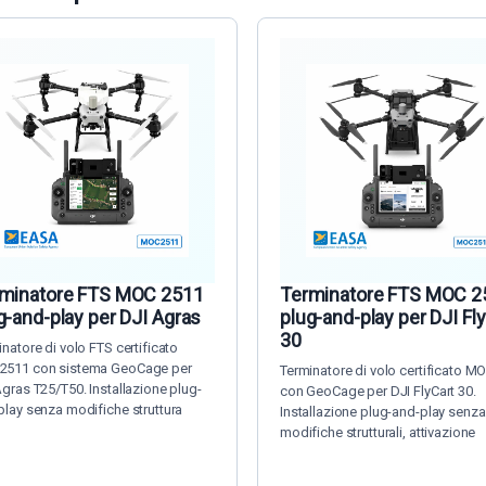
minatore FTS MOC 2511
Terminatore FTS MOC 2
g-and-play per DJI Agras
plug-and-play per DJI Fl
30
natore di volo FTS certificato
511 con sistema GeoCage per
Terminatore di volo certificato 
Agras T25/T50. Installazione plug-
con GeoCage per DJI FlyCart 30.
play senza modifiche struttura
Installazione plug-and-play senza
modifiche strutturali, attivazione