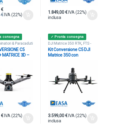
0
€
1.849,00
€
IVA (22%)
0
€
IVA (22%)
inclusa
ta consegna
✓ Pronta consegna
minatori & Paracaduti
DJI Matrice 350 RTK
,
FTS -
Terminatori & Paracaduti
VERSIONE C5
Kit Conversione C5 DJI
+ MATRICE 3D –
Matrice 350 con
RS-M3DTEX
Paracadute Dronavia
KRONOS M4 MoC 2511-
2512
0
€
IVA (22%)
3.599,00
€
IVA (22%)
inclusa