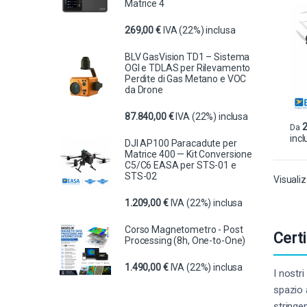
Matrice 4
DJI
269,00
€
IVA (22%) inclusa
BLV GasVision TD1 – Sistema
OGI e TDLAS per Rilevamento
Perdite di Gas Metano e VOC
da Drone
87.840,00
€
IVA (22%) inclusa
2
Da
incl
Ques
DJI AP100 Paracadute per
Matrice 400 — Kit Conversione
C5/C6 EASA per STS-01 e
STS-02
Visualiz
1.209,00
€
IVA (22%) inclusa
Corso Magnetometro - Post
Cert
Processing (8h, One-to-One)
1.490,00
€
IVA (22%) inclusa
I nostr
spazio 
stringe