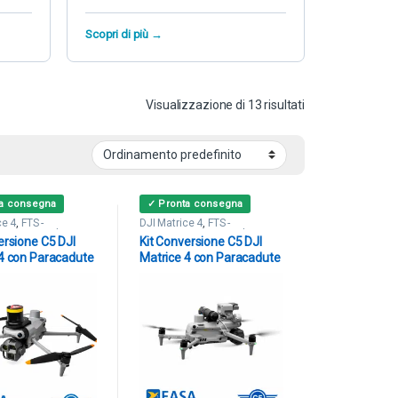
Scopri di più →
Visualizzazione di 13 risultati
ta consegna
✓ Pronta consegna
ce 4
,
FTS -
DJI Matrice 4
,
FTS -
ri & Paracaduti
Terminatori & Paracaduti
ersione C5 DJI
Kit Conversione C5 DJI
4 con Paracadute
Matrice 4 con Paracadute
RS-M4EX MoC
Dronavia KRONOS M4
12
MoC 2511-2512