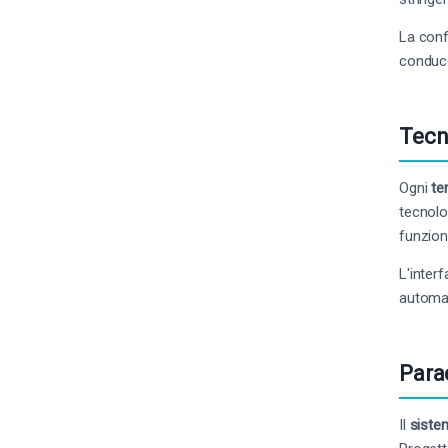
La conf
conducon
Tecn
Ogni
te
tecnolo
funzion
L'inter
automat
Para
Il
siste