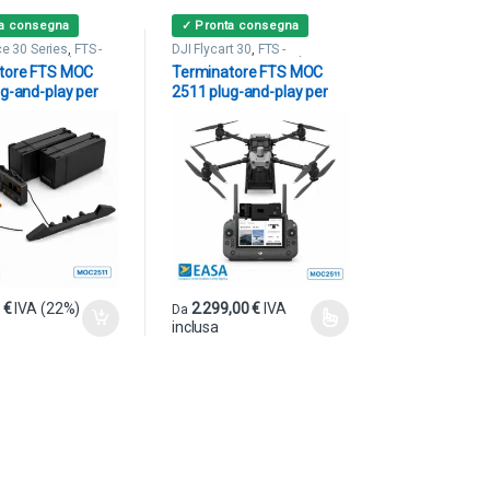
ta consegna
✓ Pronta consegna
ce 30 Series
,
FTS -
DJI Flycart 30
,
FTS -
ri & Paracaduti
Terminatori & Paracaduti
tore FTS MOC
Terminatore FTS MOC
g-and-play per
2511 plug-and-play per
ice 30
DJI FlyCart 30
0
€
IVA (22%)
2.299,00
€
IVA
Da
inclusa
Questo prodotto ha più varianti. Le opzioni pos