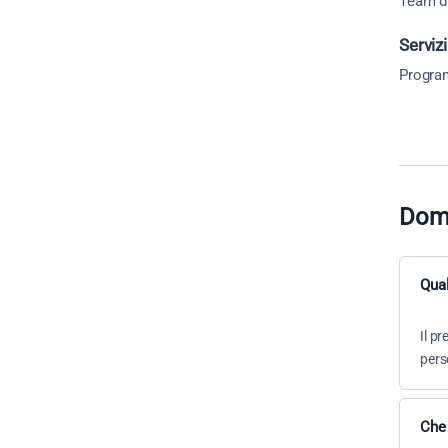
Team di
Serviz
Progra
Doma
Qual
Il p
pers
Che