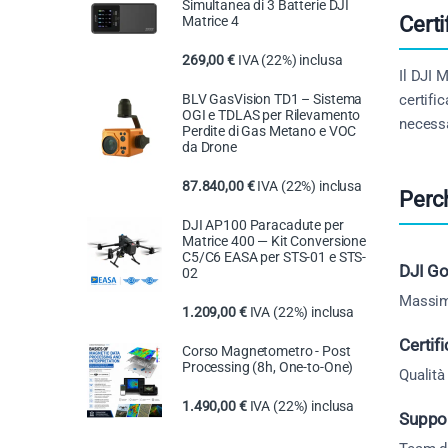
Simultanea di 3 Batterie DJI
Cert
Matrice 4
269,00
€
IVA (22%) inclusa
Il DJI 
certifi
BLV GasVision TD1 – Sistema
OGI e TDLAS per Rilevamento
necessa
Perdite di Gas Metano e VOC
da Drone
87.840,00
€
IVA (22%) inclusa
Perc
DJI AP100 Paracadute per
Matrice 400 — Kit Conversione
C5/C6 EASA per STS-01 e STS-
DJI Go
02
Massimo
1.209,00
€
IVA (22%) inclusa
Certif
Corso Magnetometro - Post
Processing (8h, One-to-One)
Qualità
1.490,00
€
IVA (22%) inclusa
Suppor