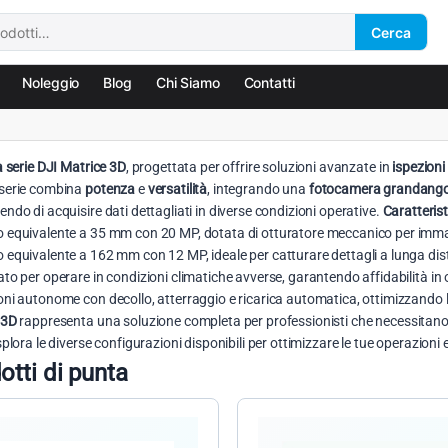
Cerca
Noleggio
Blog
Chi Siamo
Contatti
a serie DJI Matrice 3D
, progettata per offrire soluzioni avanzate in
ispezioni 
serie combina
potenza
e
versatilità
, integrando una
fotocamera grandango
ndo di acquisire dati dettagliati in diverse condizioni operative.
Caratterist
 equivalente a 35 mm con 20 MP, dotata di otturatore meccanico per immag
 equivalente a 162 mm con 12 MP, ideale per catturare dettagli a lunga di
to per operare in condizioni climatiche avverse, garantendo affidabilità in
ni autonome con decollo, atterraggio e ricarica automatica, ottimizzando le
 3D
rappresenta una soluzione completa per professionisti che necessitano di
splora le diverse configurazioni disponibili per ottimizzare le tue operazioni
otti di punta