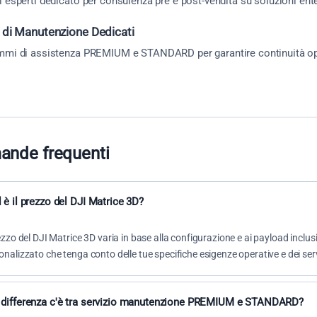
 esperti dedicato per consulenza pre e post-vendita su soluzioni ente
i di Manutenzione Dedicati
mmi di assistenza PREMIUM e STANDARD per garantire continuità op
nde frequenti
 è il prezzo del DJI Matrice 3D?
rezzo del DJI Matrice 3D varia in base alla configurazione e ai payload incl
onalizzato che tenga conto delle tue specifiche esigenze operative e dei ser
 differenza c'è tra servizio manutenzione PREMIUM e STANDARD?