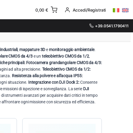
0,00
€
Accedi/Registrati
+39.0541.1790411
industriali
,
mappature 3D
e
monitoraggio ambientale
.
lare CMOS da 4/3
e un
teleobiettivo CMOS da 1/2
,
iche principali:
Fotocamera grandangolare CMOS da 4/3:
ini ad alta precisione.
Teleobiettivo CMOS da 1/2:
stanza.
Resistenza alla polvere e all'acqua IP55:
 ogni situazione.
Integrazione con DJI Dock 2:
Consente
 missioni di ispezione e sorveglianza. La serie
DJI
 strumenti avanzati per acquisire dati critici in tempo
 e affrontare ogni missione con sicurezza ed efficienza.