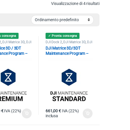
Visualizzazione di 4 risultati
a consegna
✓ Pronta consegna
2
,
DJI Matrice 3D
,
DJI
DJI Dock 2
,
DJI Matrice 3D
,
DJI
DT
Matrice 3DT
ice 3D / 3DT
DJI Matrice 3D/3DT
ance Program –
Maintenance Program –
 service
Standard Service
0
€
IVA (22%)
661,00
€
IVA (22%)
inclusa