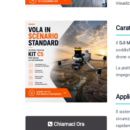
Visualiz
Carat
Il
DJI M
soddisf
drone of
La piat
impegna
Appli
Il sist
sicurez
Chiamaci Ora
rapidam