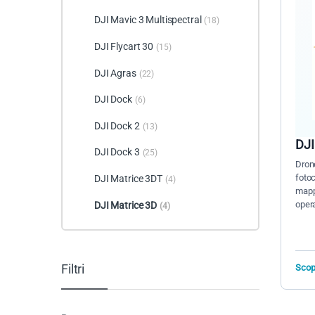
DJI Mavic 3 Multispectral
(18)
DJI Flycart 30
(15)
DJI Agras
(22)
DJI Dock
(6)
DJI Dock 2
(13)
DJI
DJI Dock 3
(25)
Dron
fotoc
DJI Matrice 3DT
(4)
mappa
opera
DJI Matrice 3D
(4)
Filtri
Scopr