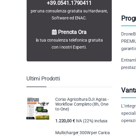
+39.0541.1790411
per una consulenza gratuita su Hardware,
Prog
Software ed ENAC.
Prenota Ora
DroneBa
la tua consulenza telefonica gratuita
PREMIUM
con i nostri Esperti.
garanti
Entramb
prestaz
Ultimi Prodotti
Vanta
Corso Agricoltura DJI Agras -
Workflow Completo (8h, One-
L'integ
to-One)
special
operazi
1.220,00
€
IVA (22%) inclusa
Multicharger 300W per Carica