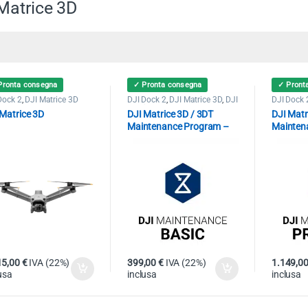
Matrice 3D
Pronta consegna
✓ Pronta consegna
✓ Pront
Dock 2
,
DJI Matrice 3D
DJI Dock 2
,
DJI Matrice 3D
,
DJI
DJI Dock 
Matrice 3DT
Matrice 3
 Matrice 3D
DJI Matrice 3D / 3DT
DJI Matr
Maintenance Program –
Mainten
Basic Service
Premium
15,00
€
IVA (22%)
399,00
€
IVA (22%)
1.149,0
usa
inclusa
inclusa