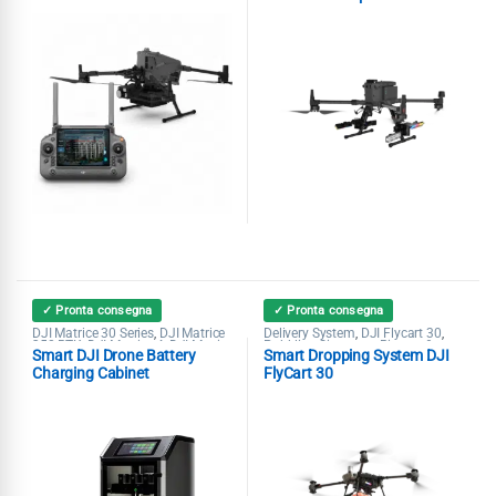
350 RTK
✓ Pronta consegna
✓ Pronta consegna
DJI Matrice 30 Series
DJI Matrice
Delivery System
DJI Flycart 30
,
,
,
350 RTK
DJI Matrice 4
DJI Mavic
Pubblica Sicurezza
Ricerca &
,
,
,
Smart DJI Drone Battery
Smart Dropping System DJI
3 Enterprise
DJI Mavic 3
Soccorso
,
Multispectral
Power Station
,
,
Charging Cabinet
FlyCart 30
Pubblica Sicurezza
Ricerca &
,
Soccorso