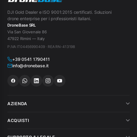
DJI Gold Dealer e ISO 9001:2015 certificati. Soluzioni
drone enterprise per i professionisti italiani.
DroneBase SRL
Via San Giovenale 86
47922 Rimini — Italy
P.IVA IT04456990409 · REA RN-413198
+39 0541 1790411
info@dronebase.it
AZIENDA
Chi siamo
ACQUISTI
Dicono di noi
Metodi di pagamento