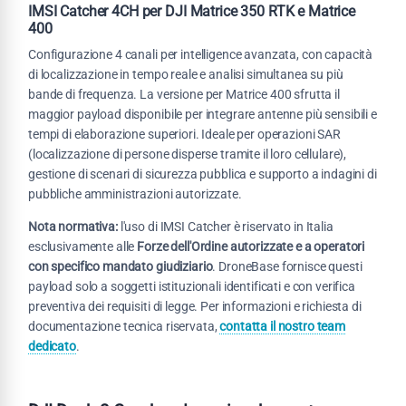
IMSI Catcher 4CH per DJI Matrice 350 RTK e Matrice
400
Configurazione 4 canali per intelligence avanzata, con capacità
di localizzazione in tempo reale e analisi simultanea su più
bande di frequenza. La versione per Matrice 400 sfrutta il
maggior payload disponibile per integrare antenne più sensibili e
tempi di elaborazione superiori. Ideale per operazioni SAR
(localizzazione di persone disperse tramite il loro cellulare),
gestione di scenari di sicurezza pubblica e supporto a indagini di
pubbliche amministrazioni autorizzate.
Nota normativa:
l'uso di IMSI Catcher è riservato in Italia
esclusivamente alle
Forze dell'Ordine autorizzate e a operatori
con specifico mandato giudiziario
. DroneBase fornisce questi
payload solo a soggetti istituzionali identificati e con verifica
preventiva dei requisiti di legge. Per informazioni e richiesta di
documentazione tecnica riservata,
contatta il nostro team
dedicato
.