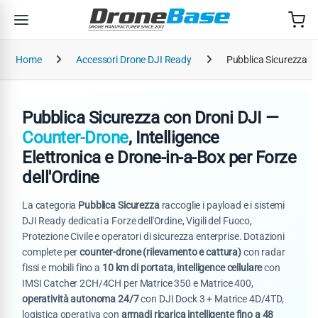
Salta alla navigazione
Salta al contenuto
Home
Accessori Drone DJI Ready
Pubblica Sicurezza
Pubblica Sicurezza con Droni DJI —
Counter-Drone
, Intelligence
Elettronica e Drone-in-a-Box per Forze
dell'Ordine
La categoria
Pubblica Sicurezza
raccoglie i payload e i sistemi
DJI Ready dedicati a Forze dell'Ordine, Vigili del Fuoco,
Protezione Civile e operatori di sicurezza enterprise. Dotazioni
complete per
counter-drone (rilevamento e cattura)
con radar
fissi e mobili fino a
10 km di portata
,
intelligence cellulare
con
IMSI Catcher 2CH/4CH per Matrice 350 e Matrice 400,
operatività autonoma 24/7
con DJI Dock 3 + Matrice 4D/4TD,
logistica operativa con
armadi ricarica intelligente fino a 48