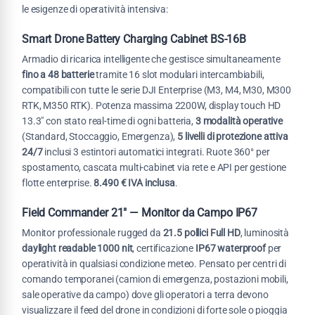
le esigenze di operatività intensiva:
Smart Drone Battery Charging Cabinet BS-16B
Armadio di ricarica intelligente che gestisce simultaneamente
fino a 48 batterie
tramite 16 slot modulari intercambiabili,
compatibili con tutte le serie DJI Enterprise (M3, M4, M30, M300
RTK, M350 RTK). Potenza massima 2200W, display touch HD
13.3" con stato real-time di ogni batteria,
3 modalità operative
(Standard, Stoccaggio, Emergenza),
5 livelli di protezione attiva
24/7
inclusi 3 estintori automatici integrati. Ruote 360° per
spostamento, cascata multi-cabinet via rete e API per gestione
flotte enterprise.
8.490 € IVA inclusa
.
Field Commander 21" — Monitor da Campo IP67
Monitor professionale rugged da
21.5 pollici Full HD
, luminosità
daylight readable 1000 nit
, certificazione
IP67 waterproof
per
operatività in qualsiasi condizione meteo. Pensato per centri di
comando temporanei (camion di emergenza, postazioni mobili,
sale operative da campo) dove gli operatori a terra devono
visualizzare il feed del drone in condizioni di forte sole o pioggia