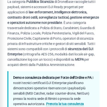
La categoria
Pubblica Sicurezza
di DroneBase raccoglie tutti i
payload, sistemi e accessori DJI Ready progettati per
applicazioni di
law enforcement, intelligence elettronica,
contrasto droni ostili, sorveglianza tactical, gestione emergenze
e operazioni autonome non presidiate
. È una categoria
trasversale dedicata a Polizia di Stato, Carabinieri, Guardia di
Finanza, Polizia Locale, Polizia Penitenziaria, Vigili del Fuoco,
Protezione Civile, Capitanerie di Porto, operatori di sicurezza
privata di infrastrutture critiche e gestori di siti sensibili. Tutti i
sistemi sono compatibili con i protocolli di
sicurezza dati DJI
Enterprise
(crittografia AES-256, modalità dati locale air-gap,
cancellazione log con un tocco) e disponibili su
MEPA
per
acquisti diretti dalla Pubblica Amministrazione.
Demo e consulenza dedicata per Forze dell'Ordine e PA:
i
nostri tecnici certificati DJI Enterprise pianificano
dimostrazioni operative riservate con i payload più
sensibili (IMSI Catcher, radar counter-drone, NetGun)
presso la nostra sede di Rimini o presso la sede
operativa autorizzata.
Prenota la tua consulenza