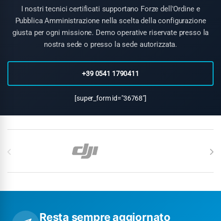
intruso senza rischio collaterale di abbattimento. I due sistemi
I nostri tecnici certificati supportano Forze dell'Ordine e
sono
complementari
: il radar identifica e localizza l'intruso, la
Pubblica Amministrazione nella scelta della configurazione
NetGun lo neutralizza in sicurezza. Entrambi sono richiesti per
giusta per ogni missione. Demo operative riservate presso la
una protezione completa di siti sensibili.
nostra sede o presso la sede autorizzata.
+39 0541 1790411
[super_form id="36768"]
Carosello di Marchi
Resta sempre aggiornato