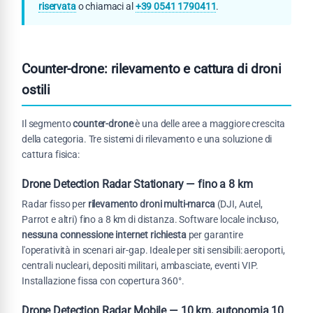
riservata
o chiamaci al
+39 0541 1790411
.
Counter-drone: rilevamento e cattura di droni
ostili
Il segmento
counter-drone
è una delle aree a maggiore crescita
della categoria. Tre sistemi di rilevamento e una soluzione di
cattura fisica:
Drone Detection Radar Stationary — fino a 8 km
Radar fisso per
rilevamento droni multi-marca
(DJI, Autel,
Parrot e altri) fino a 8 km di distanza. Software locale incluso,
nessuna connessione internet richiesta
per garantire
l'operatività in scenari air-gap. Ideale per siti sensibili: aeroporti,
centrali nucleari, depositi militari, ambasciate, eventi VIP.
Installazione fissa con copertura 360°.
Drone Detection Radar Mobile — 10 km, autonomia 10