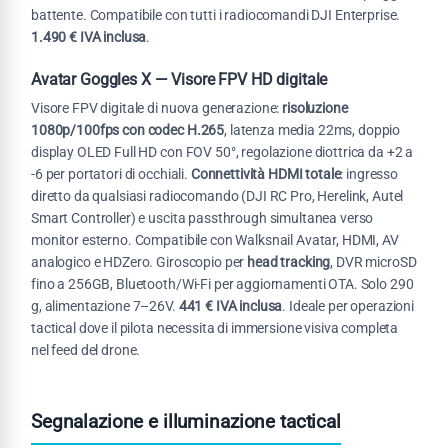
battente. Compatibile con tutti i radiocomandi DJI Enterprise.
1.490 € IVA inclusa
.
Avatar Goggles X — Visore FPV HD digitale
Visore FPV digitale di nuova generazione:
risoluzione
1080p/100fps con codec H.265
, latenza media 22ms, doppio
display OLED Full HD con FOV 50°, regolazione diottrica da +2 a
-6 per portatori di occhiali.
Connettività HDMI totale
: ingresso
diretto da qualsiasi radiocomando (DJI RC Pro, Herelink, Autel
Smart Controller) e uscita passthrough simultanea verso
monitor esterno. Compatibile con Walksnail Avatar, HDMI, AV
analogico e HDZero. Giroscopio per
head tracking
, DVR microSD
fino a 256GB, Bluetooth/Wi-Fi per aggiornamenti OTA. Solo 290
g, alimentazione 7–26V.
441 € IVA inclusa
. Ideale per operazioni
tactical dove il pilota necessita di immersione visiva completa
nel feed del drone.
Segnalazione e illuminazione tactical