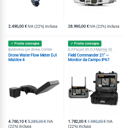
2.490,00
€
IVA (22%) inclusa
28.990,00
€
IVA (22%) inclusa
✓ Pronta consegna
✓ Pronta consegna
Batimetria con drone
Combo
DJI Flycart 30
DJI Matrice 30
,
,
Batimetria
DJI Matrice 4
Series
DJI Matrice 350 RTK
DJI
,
,
,
,
Drone Water Flow Meter DJI
Field Commander 21″ —
Echosounder
Pubblica Sicurezza
Matrice 400
DJI Matrice 4T
DJI
,
,
,
,
Ricerca & Soccorso
Sensori Aria
Mavic 3 Enterprise
DJI Mavic 3
,
,
Matrice 4
Monitor da Campo IP67
Acqua & Gas
Multispectral
Droni Professionali
,
,
Matrice 4E
Pubblica Sicurezza
,
,
Ricerca & Soccorso
4.760,10
€
5.289,00
€
IVA
1.782,00
€
1.980,00
€
IVA
(22%) inclusa
(22%) inclusa