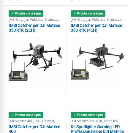
✓ Pronta consegna
✓ Pronta consegna
IMSI Catcher
Pubblica Sicurezza
IMSI Catcher
Pubblica Sicurezza
,
,
,
,
Ricerca & Soccorso
Ricerca & Soccorso
IMSI Catcher per DJI Matrice
IMSI Catcher per DJI Matrice
350 RTK (2CH)
350 RTK (4CH)
✓ Pronta consegna
✓ Pronta consegna
DJI Matrice 400
IMSI Catcher
DJI Matrice 350 RTK
Pubblica
,
,
,
Pubblica Sicurezza
Ricerca &
Sicurezza
Ricerca & Soccorso
,
,
,
IMSI Catcher per DJI Matrice
Kit Spotlight e Warning LED
Soccorso
Spotlight
400
Professionale per DJI Matrice