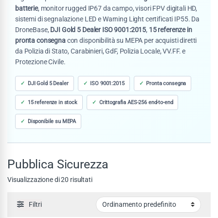
batterie
, monitor rugged IP67 da campo, visori FPV digitali HD,
sistemi di segnalazione LED e Warning Light certificati IP55. Da
DroneBase,
DJI Gold 5 Dealer ISO 9001:2015
,
15 referenze in
pronta consegna
con disponibilità su MEPA per acquisti diretti
da Polizia di Stato, Carabinieri, GdF, Polizia Locale, VV.FF. e
Protezione Civile.
DJI Gold 5 Dealer
ISO 9001:2015
Pronta consegna
15 referenze in stock
Crittografia AES-256 end-to-end
Disponibile su MEPA
Pubblica Sicurezza
Visualizzazione di 20 risultati
Filtri