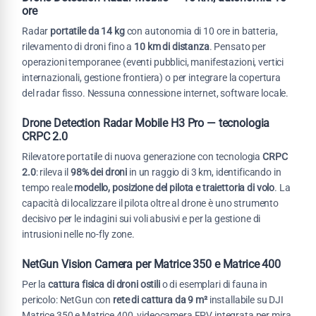
ore
Radar
portatile da 14 kg
con autonomia di 10 ore in batteria,
rilevamento di droni fino a
10 km di distanza
. Pensato per
operazioni temporanee (eventi pubblici, manifestazioni, vertici
internazionali, gestione frontiera) o per integrare la copertura
del radar fisso. Nessuna connessione internet, software locale.
Drone Detection Radar Mobile H3 Pro — tecnologia
CRPC 2.0
Rilevatore portatile di nuova generazione con tecnologia
CRPC
2.0
: rileva il
98% dei droni
in un raggio di 3 km, identificando in
tempo reale
modello, posizione del pilota e traiettoria di volo
. La
capacità di localizzare il pilota oltre al drone è uno strumento
decisivo per le indagini sui voli abusivi e per la gestione di
intrusioni nelle no-fly zone.
NetGun Vision Camera per Matrice 350 e Matrice 400
Per la
cattura fisica di droni ostili
o di esemplari di fauna in
pericolo: NetGun con
rete di cattura da 9 m²
installabile su DJI
Matrice 350 e Matrice 400, videocamera FPV integrata per mira