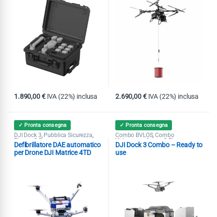
1.890,00
€
IVA (22%) inclusa
2.690,00
€
IVA (22%) inclusa
✓ Pronta consegna
✓ Pronta consegna
DJI Dock 3
Pubblica Sicurezza
Combo BVLOS
Combo
,
,
,
Ricerca & Soccorso
Videosorveglianza & Ricerca
Defibrillatore DAE automatico
DJI Dock 3 Combo – Ready to
Dispersi
DJI Dock 3
Matrice 4D /
,
,
4DT
Pubblica Sicurezza
,
per Drone DJI Matrice 4TD
use
Dock 3