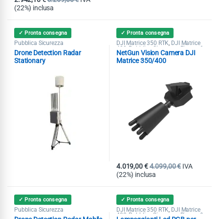
(22%) inclusa
✓ Pronta consegna
✓ Pronta consegna
Pubblica Sicurezza
DJI Matrice 350 RTK
DJI Matrice
,
400
Pubblica Sicurezza
Ricerca &
,
,
Drone Detection Radar
NetGun Vision Camera DJI
Soccorso
Stationary
Matrice 350/400
4.019,00
€
4.099,00
€
IVA
(22%) inclusa
✓ Pronta consegna
✓ Pronta consegna
Pubblica Sicurezza
DJI Matrice 350 RTK
DJI Matrice
,
400
Pubblica Sicurezza
Ricerca &
,
,