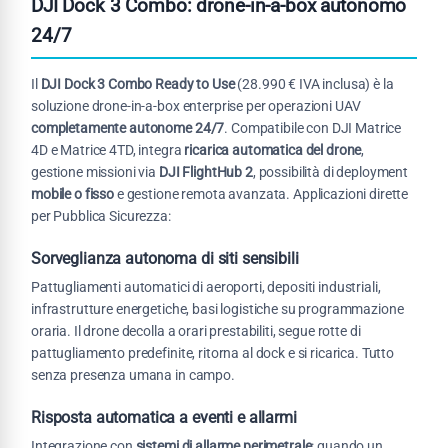
DJI Dock 3 Combo: drone-in-a-box autonomo
24/7
Il
DJI Dock 3 Combo Ready to Use
(28.990 € IVA inclusa) è la
soluzione drone-in-a-box enterprise per operazioni UAV
completamente autonome 24/7
. Compatibile con DJI Matrice
4D e Matrice 4TD, integra
ricarica automatica del drone
,
gestione missioni via
DJI FlightHub 2
, possibilità di deployment
mobile o fisso
e gestione remota avanzata. Applicazioni dirette
per Pubblica Sicurezza:
Sorveglianza autonoma di siti sensibili
Pattugliamenti automatici di aeroporti, depositi industriali,
infrastrutture energetiche, basi logistiche su programmazione
oraria. Il drone decolla a orari prestabiliti, segue rotte di
pattugliamento predefinite, ritorna al dock e si ricarica. Tutto
senza presenza umana in campo.
Risposta automatica a eventi e allarmi
Integrazione con
sistemi di allarme perimetrale
: quando un