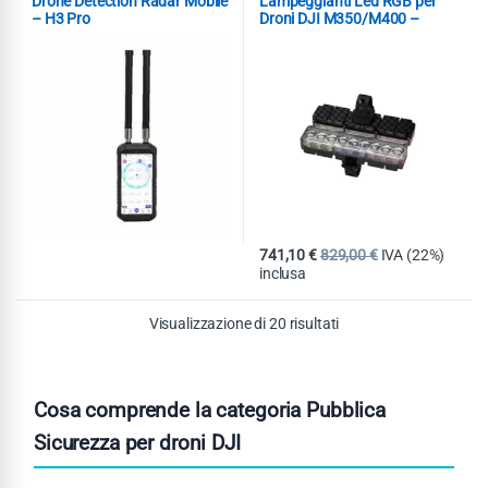
Drone Detection Radar Mobile
Lampeggianti Led RGB per
Soccorso
Spotlight
,
– H3 Pro
Droni DJI M350/M400 –
300mt
741,10
€
829,00
€
IVA (22%)
inclusa
Visualizzazione di 20 risultati
Cosa comprende la categoria Pubblica
Sicurezza per droni DJI