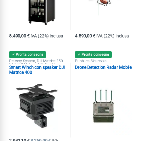
8.490,00
€
IVA (22%) inclusa
4.590,00
€
IVA (22%) inclusa
✓ Pronta consegna
✓ Pronta consegna
Delivery System
DJI Matrice 350
Pubblica Sicurezza
,
RTK
DJI Matrice 400
Pubblica
,
,
Smart Winch con speaker DJI
Drone Detection Radar Mobile
Sicurezza
Ricerca & Soccorso
,
,
Speaker
Matrice 400
2.942,10
€
3.269,00
€
IVA