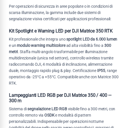
Per operazioni di sicurezza in aree popolate o in condizioni di
scarsa illuminazione, la gamma include due sistemi di
segnalazione visiva certificati per applicazioni professionali:
Kit Spotlight e Warning LED per DJI Matrice 350 RTK
Kit professionale che integra uno
spotlight LED da 6.000 lumen
e un
modulo warning multicolore
ad alta visibilità fino a
300
metri
. Staffa multi-angolo trasformabile per illuminazione
multidirezionale (unica nel settore), controllo wireless tramite
radiocomando DJI, 4 modalità di inclinazione, alimentazione
duale, montaggio rapido plug & play. Certificazione
IP55
, range
operativo da -25°C a +55°C. Compatibile anche con Matrice 300
RTK.
Lampeggianti LED RGB per DJI Matrice 350 / 400 —
300 m
Sistema di
segnalazione LED RGB
visibile fino a 300 metri, con
controllo remoto via
OSDK
e modalità di pattern
personalizzabili. Indispensabile per operazioni notturne
(visibilità del drone nello spazio aereo controllato), missioni di