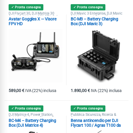
✓ Pronta consegna
✓ Pronta consegna
DJI Flycart 30
DJI Matrice 30
DJI Mavic 3 Enterprise
DJI Mavic
,
,
Series
DJI Matrice 350 RTK
DJI
3 Multispectral
Power Station
,
,
,
,
Avatar Goggles X — Visore
BC-M3 – Battery Charging
Matrice 400
DJI Matrice 4T
DJI
Pubblica Sicurezza
Ricerca &
,
,
,
Mavic 3 Enterprise
Matrice 4E
Soccorso
,
,
FPV HD
Box (DJI Mavic 3)
Pubblica Sicurezza
Ricerca &
,
Soccorso
589,00
€
IVA (22%) inclusa
1.890,00
€
IVA (22%) inclusa
✓ Pronta consegna
✓ Pronta consegna
DJI Matrice 4
Power Station
Pubblica Sicurezza
Ricerca &
,
,
,
Pubblica Sicurezza
Ricerca &
Soccorso
,
BC-M4 – Battery Charging
Benna antincendio per DJI
Soccorso
Box (DJI Matrice 4)
Flycart 100 / Agras T100 da
80L