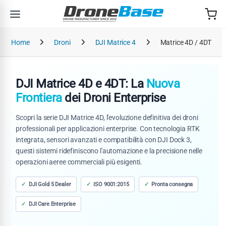
Salta alla navigazione
Salta al contenuto
Home
Droni
DJI Matrice 4
Matrice 4D / 4DT
DJI Matrice 4D e 4DT: La
Nuova
Frontiera
dei Droni Enterprise
Scopri la serie DJI Matrice 4D, l'evoluzione definitiva dei droni
professionali per applicazioni enterprise. Con tecnologia RTK
integrata, sensori avanzati e compatibilità con DJI Dock 3,
questi sistemi ridefiniscono l'automazione e la precisione nelle
operazioni aeree commerciali più esigenti.
DJI Gold 5 Dealer
ISO 9001:2015
Pronta consegna
DJI Care Enterprise