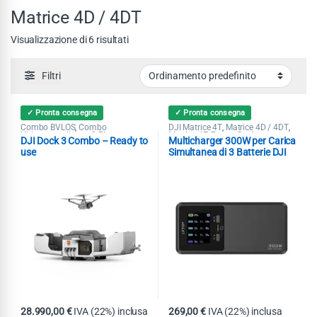
Matrice 4D / 4DT
Visualizzazione di 6 risultati
Filtri
✓ Pronta consegna
✓ Pronta consegna
Combo BVLOS
Combo
DJI Matrice 4T
Matrice 4D / 4DT
,
,
,
Videosorveglianza & Ricerca
Matrice 4E
Power Station
,
DJI Dock 3 Combo – Ready to
Multicharger 300W per Carica
Dispersi
DJI Dock 3
Matrice 4D /
,
,
4DT
Pubblica Sicurezza
,
use
Simultanea di 3 Batterie DJI
Matrice 4
28.990,00
€
IVA (22%) inclusa
269,00
€
IVA (22%) inclusa