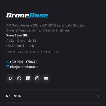
DJI Gold Dealer e ISO 9001:2015 certificati. Soluzioni
drone enterprise per i professionisti italiani.
DroneBase SRL
Via San Giovenale 86
47922 Rimini — Italy
P.IVA IT04456990409 · REA RN-413198
+39 0541 1790411
info@dronebase.it
AZIENDA