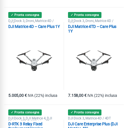
✓ Pronta consegna
✓ Pronta consegna
DJI Dock 3
Droni
Matrice 4D /
DJI Dock 3
Droni
Matrice 4D /
,
,
,
,
4DT
4DT
DJI Matrice 4D – Care Plus 1Y
DJI Matrice 4TD – Care Plus
1Y
5.005,00
€
IVA (22%) inclusa
7.158,00
€
IVA (22%) inclusa
✓ Pronta consegna
✓ Pronta consegna
DJI Dock 3
DJI Matrice 4
DJI
DJI Dock 3
Matrice 4D / 4DT
,
,
,
Matrice 400
DJI Matrice 4T
,
,
D-RTK 3 Relay Fixed
DJI Care Enterprise Plus (DJI
Matrice 4D / 4DT
Matrice 4E
,