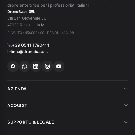
drone enterprise per i professionisti italiani.
DroneBase SRL
Via San Giovenale 86
47922 Rimini — Italy
P.IVA IT04456990409 · REA RN-413198
+39 0541 1790411
info@dronebase.it
AZIENDA
Chi siamo
ACQUISTI
Dicono di noi
Metodi di pagamento
SUPPORTO & LEGALE
Noleggio
Spedizioni