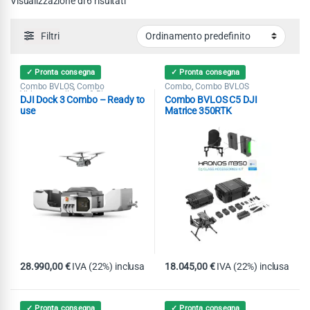
Visualizzazione di 6 risultati
Filtri
✓ Pronta consegna
✓ Pronta consegna
Combo BVLOS
Combo
Combo
Combo BVLOS
,
,
Videosorveglianza & Ricerca
DJI Dock 3 Combo – Ready to
Combo BVLOS C5 DJI
Dispersi
DJI Dock 3
Matrice 4D /
,
,
4DT
Pubblica Sicurezza
,
use
Matrice 350RTK
28.990,00
€
IVA (22%) inclusa
18.045,00
€
IVA (22%) inclusa
✓ Pronta consegna
✓ Pronta consegna