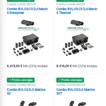
Combo
Combo BVLOS
Combo
Combo BVLOS
,
,
Combo BVLOS C5 DJI Mavic
Combo BVLOS C5 DJI Mavic
3 Enterprise
3 Thermal
6.413,00
€
IVA (22%) inclusa
8.316,00
€
IVA (22%) inclusa
✓ Pronta consegna
✓ Pronta consegna
Combo
Combo BVLOS
Combo
Combo BVLOS
,
,
Combo BVLOS DJI Matrice
Combo BVLOS DJI Matrice
30
30T