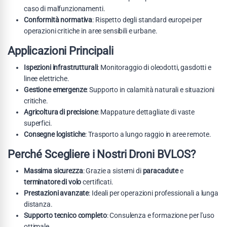
caso di malfunzionamenti.
Conformità normativa
: Rispetto degli standard europei per
operazioni critiche in aree sensibili e urbane.
Applicazioni Principali
Ispezioni infrastrutturali
: Monitoraggio di oleodotti, gasdotti e
linee elettriche.
Gestione emergenze
: Supporto in calamità naturali e situazioni
critiche.
Agricoltura di precisione
: Mappature dettagliate di vaste
superfici.
Consegne logistiche
: Trasporto a lungo raggio in aree remote.
Perché Scegliere i Nostri Droni BVLOS?
Massima sicurezza
: Grazie a sistemi di
paracadute
e
terminatore di volo
certificati.
Prestazioni avanzate
: Ideali per operazioni professionali a lunga
distanza.
Supporto tecnico completo
: Consulenza e formazione per l'uso
ottimale.