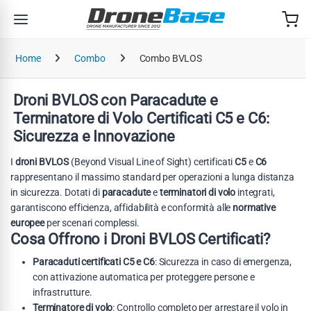
Salta alla navigazione
Salta al contenuto
Home
Combo
Combo BVLOS
Droni BVLOS con Paracadute e
Terminatore di Volo Certificati C5 e C6:
Sicurezza e Innovazione
I
droni BVLOS
(Beyond Visual Line of Sight) certificati
C5
e
C6
rappresentano il massimo standard per operazioni a lunga distanza
in sicurezza. Dotati di
paracadute
e
terminatori di volo
integrati,
garantiscono efficienza, affidabilità e conformità alle
normative
europee
per scenari complessi.
Cosa Offrono i Droni BVLOS Certificati?
Paracaduti certificati C5 e C6
: Sicurezza in caso di emergenza,
con attivazione automatica per proteggere persone e
infrastrutture.
Terminatore di volo
: Controllo completo per arrestare il volo in