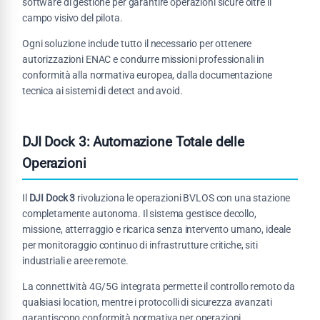
software di gestione per garantire operazioni sicure oltre il
campo visivo del pilota.
Ogni soluzione include tutto il necessario per ottenere
autorizzazioni ENAC e condurre missioni professionali in
conformità alla normativa europea, dalla documentazione
tecnica ai sistemi di detect and avoid.
DJI Dock 3: Automazione Totale delle
Operazioni
Il
DJI Dock 3
rivoluziona le operazioni BVLOS con una stazione
completamente autonoma. Il sistema gestisce decollo,
missione, atterraggio e ricarica senza intervento umano, ideale
per monitoraggio continuo di infrastrutture critiche, siti
industriali e aree remote.
La connettività 4G/5G integrata permette il controllo remoto da
qualsiasi location, mentre i protocolli di sicurezza avanzati
garantiscono conformità normativa per operazioni