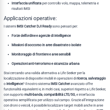
Interfaccia unificata
per controllo volo, mappa, telemetria e
risultati IMSI
Applicazioni operative:
I sistemi
IMSI Catcher DJI Ready
sono pensati per:
Forze dell’ordine e agenzie di intelligence
Missioni di soccorso in aree disastrate o isolate
Monitoraggio di frontiere e aree sensibili
Operazioni anti-terrorismo e sicurezza urbana
Stai cercando una valida alternativa a Life Seeker per la
localizzazione di dispositivi mobili in operazioni di
ricerca
,
salvataggio
o
intelligence
? Il nostro sistema
IMSI Catcher
avanzato offre
funzionalità equivalenti e, in molti casi, superiori rispetto a Life Seeker,
con supporto
multi-banda
,
compatibilità LTE/5G
, e interfaccia
operativa semplificata per utilizzo sul campo. Grazie all’integrazione
con droni o veicoli, è possibile localizzare target mobili anche in aree