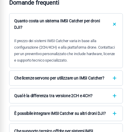
Domande frequenti
Quanto costa un sistema IMSI Catcher per droni
DJI?
Il prezzo dei sistemi IMSI Catcher varia in base alla
configurazione (2CH/4CH) e alla piattaforma drone. Contattaci
per un preventivo personalizzato che include hardware, licenze
e supporto tecnico specializzato.
Che licenze servono per utilizzare un IMSI Catcher?
L'utilizzo di sistemi IMSI Catcher richiede autorizzazioni
specifiche dalle autorità competenti. Forniamo consulenza
Qual è la differenza tra versione 2CH e 4CH?
sulla normativa applicabile e i requisiti di licenza per il territorio
La versione 4CH permette intercettazione simultanea su 4
italiano.
canali/frequenze diverse, ideale per aree ad alta densità. La
È possibile integrare IMSI Catcher su altri droni DJI?
2CH è più leggera e offre maggiore autonomia, ottima per
I nostri sistemi sono ottimizzati per Matrice 350 RTK e Matrice
operazioni mirate.
400. Per altre piattaforme DJI valutiamo case-by-case la
Che supporto tecnico offrite per sistemi IMSI