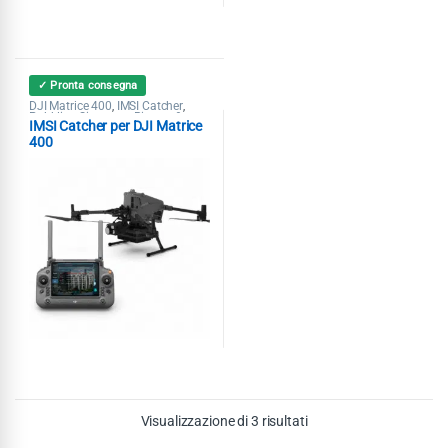
✓ Pronta consegna
DJI Matrice 400
IMSI Catcher
,
,
Pubblica Sicurezza
Ricerca &
,
IMSI Catcher per DJI Matrice
Soccorso
400
Visualizzazione di 3 risultati