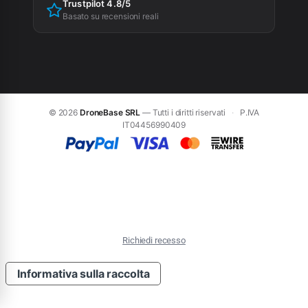
Trustpilot 4.8/5
Basato su recensioni reali
© 2026
DroneBase SRL
— Tutti i diritti riservati
·
P.IVA
IT04456990409
Richiedi recesso
Informativa sulla raccolta