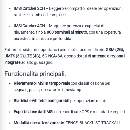
IMSI Catcher 2CH
– Leggero e compatto, ideale per operazioni
rapide e in ambienti complessi.
IMSI Catcher 4CH
– Maggiore potenza e capacità di
rilevamento, fino a
800 terminali al minuto
, con una copertura
più estesa in altezza e profondità.
Entrambi i sistemi supportano i principali standard di rete:
GSM (2G),
UMTS (3G), LTE (4G), 5G NSA/SA
, e sono dotati di
antenne direzionali
integrate
ad alto guadagno.
Funzionalità principali:
Rilevamento IMSI in tempo reale
con classificazione per
segnale, paese, operatore e timestamp
Blacklist e whitelist configurabili
per operazioni mirate
Esportazione dati IMSI
con coordinate GPS e metadati completi
Modalità operative avanzate
: FENCE, BLACKLIST, TRACKALL