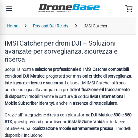
Salta alla navigazione
Salta al contenuto
Home
Payload DJI Ready
IMSI Catcher
IMSI Catcher per droni DJI – Soluzioni
avanzate per sorveglianza, sicurezza e
ricerca
Scopri la nostra
selezione professionale di IMSI Catcher compatibili
con droni DJI Matrice
, progettati per
missioni critiche di sorveglianza,
intelligence e ricerca e soccorso
. I dispositivi IMSI Catcher offrono
una tecnologia all'avanguardia per l'
identificazione e il tracciamento
di dispositivi mobili
tramite la cattura di codici
IMSI (International
Mobile Subscriber Identity)
, anche in
assenza di rete cellulare
.
Grazie all’integrazione diretta con piattaforme
DJI Matrice 300 e 350
RTK
, questi payload garantiscono
installazione rapida
, interfacce
intuitive e una
localizzazione mobile estremamente precisa
. I modelli
disponibili includono: