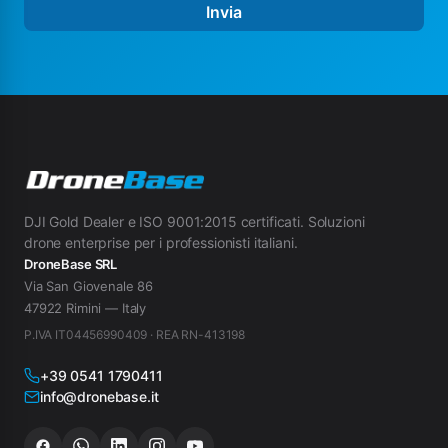
Invia
DJI Gold Dealer e ISO 9001:2015 certificati. Soluzioni
drone enterprise per i professionisti italiani.
DroneBase SRL
Via San Giovenale 86
47922 Rimini — Italy
P.IVA IT04456990409 · REA RN-413198
+39 0541 1790411
info@dronebase.it