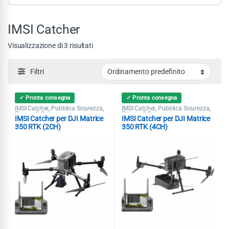
IMSI Catcher
Visualizzazione di 3 risultati
Filtri
✓ Pronta consegna
✓ Pronta consegna
IMSI Catcher
Pubblica Sicurezza
IMSI Catcher
Pubblica Sicurezza
,
,
,
,
Ricerca & Soccorso
Ricerca & Soccorso
IMSI Catcher per DJI Matrice
IMSI Catcher per DJI Matrice
350 RTK (2CH)
350 RTK (4CH)