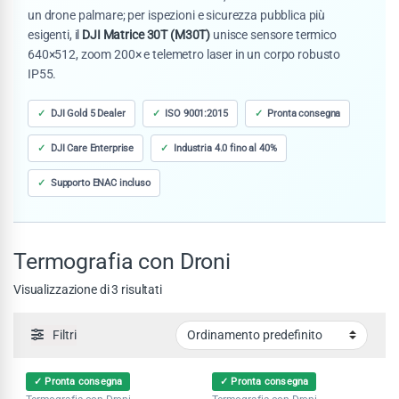
un drone palmare; per ispezioni e sicurezza pubblica più
esigenti, il
DJI Matrice 30T (M30T)
unisce sensore termico
640×512, zoom 200× e telemetro laser in un corpo robusto
IP55.
DJI Gold 5 Dealer
ISO 9001:2015
Pronta consegna
DJI Care Enterprise
Industria 4.0 fino al 40%
Supporto ENAC incluso
Termografia con Droni
Visualizzazione di 3 risultati
Filtri
✓ Pronta consegna
✓ Pronta consegna