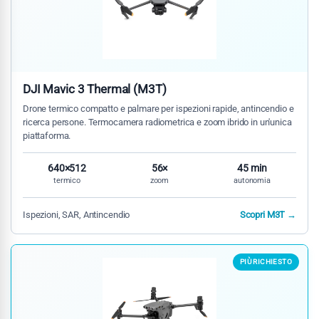
DJI Mavic 3 Thermal (M3T)
Drone termico compatto e palmare per ispezioni rapide, antincendio e
ricerca persone. Termocamera radiometrica e zoom ibrido in un'unica
piattaforma.
640×512
56×
45 min
termico
zoom
autonomia
Ispezioni, SAR, Antincendio
Scopri M3T →
PIÙ RICHIESTO