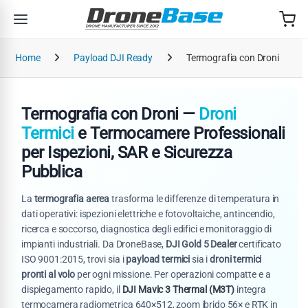
Salta alla navigazione
Salta al contenuto
Home
Payload DJI Ready
Termografia con Droni
Termografia con Droni —
Droni
Termici
e Termocamere Professionali
per Ispezioni, SAR e Sicurezza
Pubblica
La
termografia aerea
trasforma le differenze di temperatura in
dati operativi: ispezioni elettriche e fotovoltaiche, antincendio,
ricerca e soccorso, diagnostica degli edifici e monitoraggio di
impianti industriali. Da DroneBase,
DJI Gold 5 Dealer
certificato
ISO 9001:2015, trovi sia i
payload termici
sia i
droni termici
pronti al volo
per ogni missione. Per operazioni compatte e a
dispiegamento rapido, il
DJI Mavic 3 Thermal (M3T)
integra
termocamera radiometrica 640×512, zoom ibrido 56× e RTK in