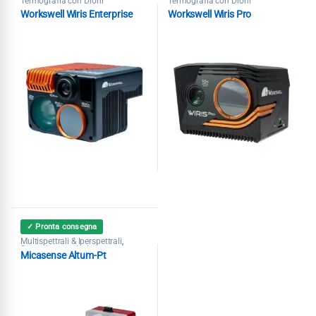
Termografia con Droni
Termografia con Droni
Workswell Wiris Enterprise
Workswell Wiris Pro
✓ Pronta consegna
Multispettrali & Iperspettrali
,
Sensori per agricoltura
,
Micasense Altum-Pt
Termografia con Droni