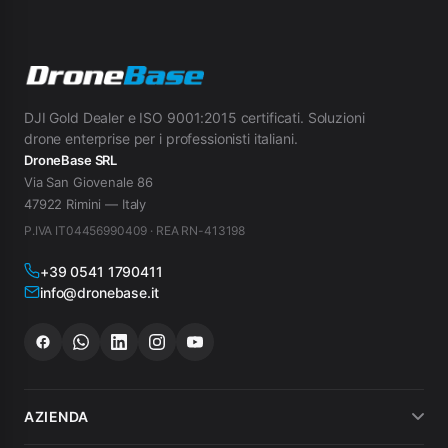
DJI Gold Dealer e ISO 9001:2015 certificati. Soluzioni
drone enterprise per i professionisti italiani.
DroneBase SRL
Via San Giovenale 86
47922 Rimini — Italy
P.IVA IT04456990409 · REA RN-413198
+39 0541 1790411
info@dronebase.it
AZIENDA