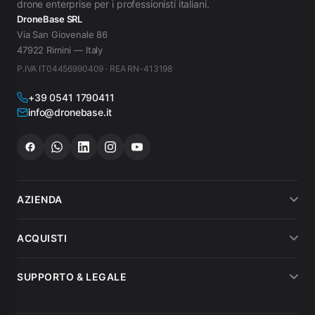
drone enterprise per i professionisti italiani.
DroneBase SRL
Via San Giovenale 86
47922 Rimini — Italy
P.IVA IT04456990409 · REA RN-413198
+39 0541 1790411
info@dronebase.it
AZIENDA
Chi siamo
ACQUISTI
Dicono di noi
Metodi di pagamento
SUPPORTO & LEGALE
Noleggio
Spedizioni
Condizioni di vendita
MEPA