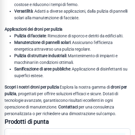
costose e riducono i tempi di fermo.
Versatilità
: Adatti a diverse applicazioni, dalla pulizia di pannelli
solari alla manutenzione di facciate.
Applicazioni dei droni per pulizia
Pulizia di facciate
: Rimozione di sporco e detriti da edifici alti.
Manutenzione di pannelli solari
: Assicurano l'efficienza
energetica attraverso una pulizia regolare.
Pulizia di strutture industriali
: Mantenimento di impianti e
macchinari in condizioni ottimali.
Sanificazione di aree pubbliche
: Applicazione di disinfettanti su
superfici estese.
Scopri i nostri droni per pulizia
Esplora la nostra gamma di
droni per
pulizia
, progettati per offrire soluzioni efficaci e sicure. Dotati di
tecnologie avanzate, garantiscono risultati eccellenti in ogni
operazione di manutenzione.
Contattaci
per una consulenza
personalizzata o per richiedere una dimostrazione sul campo.
Prodotti di punta