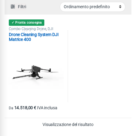
Filtri
✓ Pronta consegna
Combo Cleaning Drone
DJI
,
Matrice 400
Drone Cleaning
,
Drone Cleaning System DJI
System
Matrice 400
14.518,00
€
IVA inclusa
Da
Questo prodotto ha più varianti. Le opzioni possono essere scelte nel
Visualizzazione del risultato