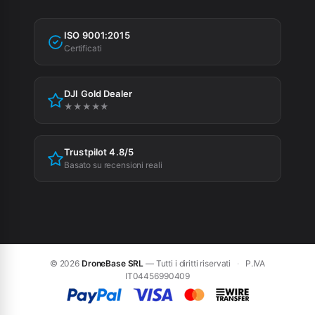
Fatturazione
Garanzia
Agevolazioni fiscali
ISO 9001:2015
Privacy Policy
Certificati
Cookie Policy
DJI Gold Dealer
Preferenze cookie
★★★★★
Trustpilot 4.8/5
Basato su recensioni reali
© 2026
DroneBase SRL
— Tutti i diritti riservati
·
P.IVA
IT04456990409