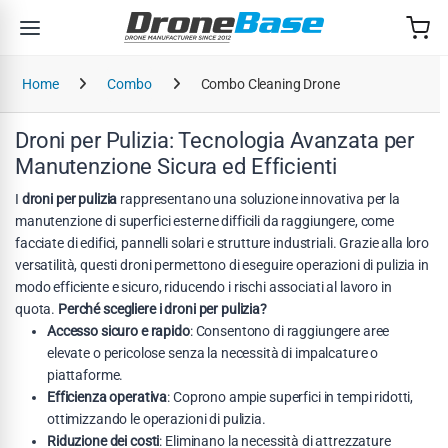
Salta alla navigazione
Salta al contenuto
Home
Combo
Combo Cleaning Drone
Droni per Pulizia: Tecnologia Avanzata per
Manutenzione Sicura ed Efficienti
I
droni per pulizia
rappresentano una soluzione innovativa per la
manutenzione di superfici esterne difficili da raggiungere, come
facciate di edifici, pannelli solari e strutture industriali. Grazie alla loro
versatilità, questi droni permettono di eseguire operazioni di pulizia in
modo efficiente e sicuro, riducendo i rischi associati al lavoro in
quota.
Perché scegliere i droni per pulizia?
Accesso sicuro e rapido
: Consentono di raggiungere aree
elevate o pericolose senza la necessità di impalcature o
piattaforme.
Efficienza operativa
: Coprono ampie superfici in tempi ridotti,
ottimizzando le operazioni di pulizia.
Riduzione dei costi
: Eliminano la necessità di attrezzature