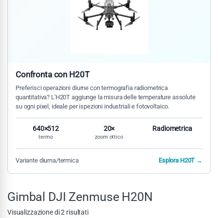
Confronta con H20T
Preferisci operazioni diurne con termografia radiometrica
quantitativa? L'H20T aggiunge la misura delle temperature assolute
su ogni pixel, ideale per ispezioni industriali e fotovoltaico.
640×512
20×
Radiometrica
termo
zoom ottico
Variante diurna/termica
Esplora H20T →
Gimbal DJI Zenmuse H20N
Visualizzazione di 2 risultati