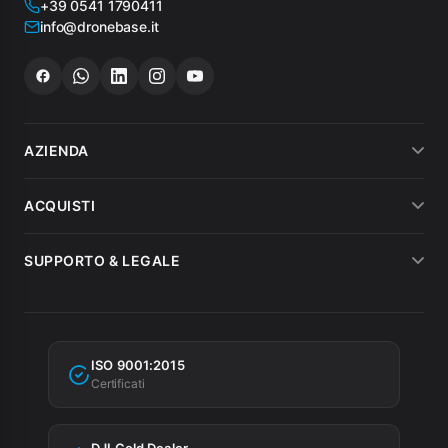
+39 0541 1790411
info@dronebase.it
AZIENDA
Chi siamo
ACQUISTI
Dicono di noi
Metodi di pagamento
SUPPORTO & LEGALE
Noleggio
Spedizioni
Condizioni di vendita
MEPA
Fatturazione
Garanzia
Agevolazioni fiscali
ISO 9001:2015
Privacy Policy
Certificati
Cookie Policy