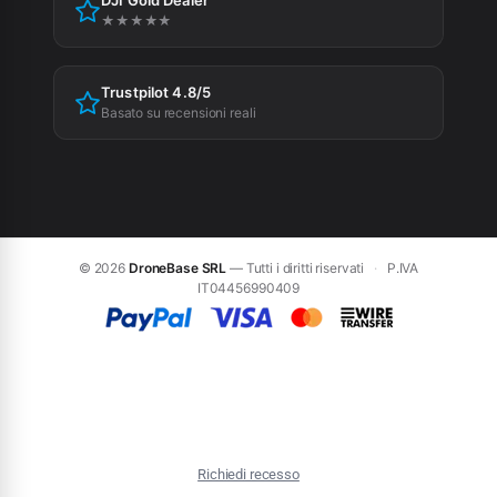
DJI Gold Dealer
Preferenze cookie
★★★★★
Trustpilot 4.8/5
Basato su recensioni reali
© 2026
DroneBase SRL
— Tutti i diritti riservati
·
P.IVA
IT04456990409
Richiedi recesso