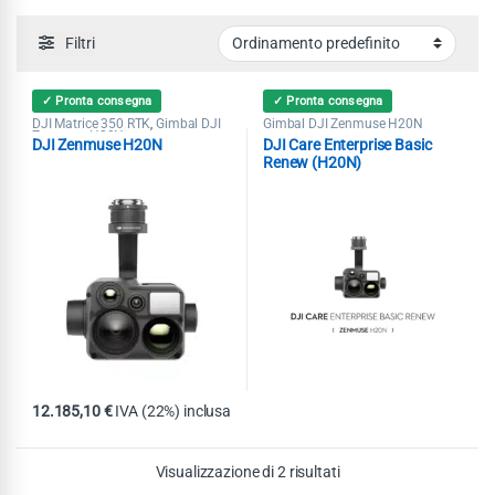
Filtri
✓ Pronta consegna
✓ Pronta consegna
DJI Matrice 350 RTK
Gimbal DJI
Gimbal DJI Zenmuse H20N
,
Zenmuse H20N
DJI Zenmuse H20N
DJI Care Enterprise Basic
Renew (H20N)
12.185,10
€
IVA (22%) inclusa
Visualizzazione di 2 risultati