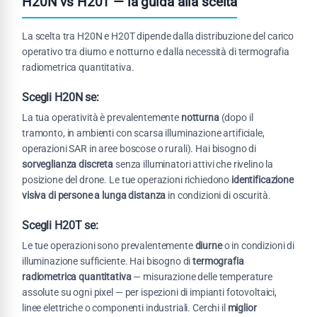
H20N vs H20T — la guida alla scelta
La scelta tra H20N e H20T dipende dalla distribuzione del carico
operativo tra diurno e notturno e dalla necessità di termografia
radiometrica quantitativa.
Scegli H20N se:
La tua operatività è prevalentemente
notturna
(dopo il
tramonto, in ambienti con scarsa illuminazione artificiale,
operazioni SAR in aree boscose o rurali). Hai bisogno di
sorveglianza discreta
senza illuminatori attivi che rivelino la
posizione del drone. Le tue operazioni richiedono
identificazione
visiva di persone a lunga distanza
in condizioni di oscurità.
Scegli H20T se:
Le tue operazioni sono prevalentemente
diurne
o in condizioni di
illuminazione sufficiente. Hai bisogno di
termografia
radiometrica quantitativa
— misurazione delle temperature
assolute su ogni pixel — per ispezioni di impianti fotovoltaici,
linee elettriche o componenti industriali. Cerchi il
miglior