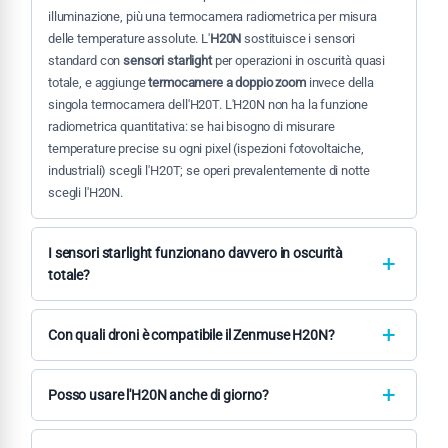
illuminazione, più una termocamera radiometrica per misura
delle temperature assolute. L'
H20N
sostituisce i sensori
standard con
sensori starlight
per operazioni in oscurità quasi
totale, e aggiunge
termocamere a doppio zoom
invece della
singola termocamera dell'H20T. L'H20N non ha la funzione
radiometrica quantitativa: se hai bisogno di misurare
temperature precise su ogni pixel (ispezioni fotovoltaiche,
industriali) scegli l'H20T; se operi prevalentemente di notte
scegli l'H20N.
I sensori starlight funzionano davvero in oscurità
totale?
I sensori starlight del H20N producono immagini utilizzabili
con livelli di illuminazione fino a
0,001 lux
— equivalente a una
Con quali droni è compatibile il Zenmuse H20N?
notte senza luna in area rurale aperta. In oscurità totale
Il Zenmuse H20N è compatibile con
DJI Matrice 350 RTK
,
DJI
assoluta (interno di edifici senza alcuna fonte di luce) i sensori
Matrice 400
e
DJI Matrice 300 RTK
. Non è compatibile con il
Posso usare l'H20N anche di giorno?
visibili non producono immagini utilizzabili, ma la
termocamera
Matrice 30 Series, il Mavic 3 o piattaforme consumer. Sul
a doppio zoom rimane pienamente operativa
Sì, il Zenmuse H20N è pienamente operativo anche in
Matrice 350 RTK con Dual Gimbal Connector può essere
indipendentemente dall'illuminazione. La combinazione dei