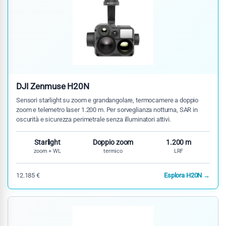
DJI Zenmuse H20N
Sensori starlight su zoom e grandangolare, termocamere a doppio
zoom e telemetro laser 1.200 m. Per sorveglianza notturna, SAR in
oscurità e sicurezza perimetrale senza illuminatori attivi.
Starlight
Doppio zoom
1.200 m
zoom + WL
termico
LRF
12.185 €
Esplora H20N →