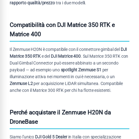
rapporto qualità/prezzo
tra i due modelli.
Compatibilità con DJI Matrice 350 RTK e
Matrice 400
Il Zenmuse H20N è compatibile con il connettore gimbal del
DJI
Matrice 350 RTK
e del
DJI Matrice 400
. Sul Matrice 350 RTK con
Dual Gimbal Connector può essere abbinato a un secondo
payload — ad esempio uno
spotlight Zenmuse S1
per
illuminazione attiva nei momenti in cui è necessaria, o un
Zenmuse L2
per acquisizione LiDAR simultanea. Compatibile
anche con il Matrice 300 RTK per chi ha flotte esistenti.
Perché acquistare il Zenmuse H20N da
DroneBase
Siamo l'unico
DJI Gold 5 Dealer
in Italia con specializzazione