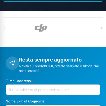
Carosello di Marchi
Resta sempre aggiornato
Novità sui prodotti DJI, offerte riservate e tutorial dai
nostri esperti.
E-mail address
*
Nome E-mail Cognome