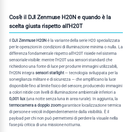
Cos'è il DJI Zenmuse H20N e quando è la
scelta giusta rispetto all'H20T
Il
DJI Zenmuse H20N
è la variante della serie H20 specializzata
per le operazioni in condizioni di illuminazione minima o nulla. La
differenza fondamentale rispetto all'H20T risiede nel sistema
sensoriale visibile: mentre l'H20T usa sensori standard che
richiedono una fonte di luce per produrre immagini utilizzabili,
l'H20N integra
sensori starlight
— tecnologia sviluppata per la
sorveglianza militare e di sicurezza — che amplificano la luce
disponibile fino al limite fisico del sensore, producendo immagini
a colori nitide con livelli di illuminazione ambientale inferiori a
0,001 lux
(una notte senza luna in area rurale). In aggiunta, la
termocamera a doppio zoom
garantisce localizzazione termica
di persone e veicoli indipendentemente dalla visibilità. È il
payload per chi non può permettersi di perdere la visuale nella
fase più critica di una missione notturna.