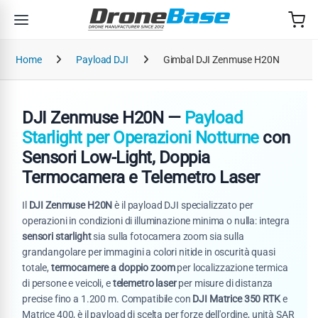
Salta alla navigazione
Salta al contenuto
Home
Payload DJI
Gimbal DJI Zenmuse H20N
DJI Zenmuse H20N —
Payload
Starlight per Operazioni Notturne
con
Sensori Low-Light, Doppia
Termocamera e Telemetro Laser
Il
DJI Zenmuse H20N
è il payload DJI specializzato per
operazioni in condizioni di illuminazione minima o nulla: integra
sensori starlight
sia sulla fotocamera zoom sia sulla
grandangolare per immagini a colori nitide in oscurità quasi
totale,
termocamere a doppio zoom
per localizzazione termica
di persone e veicoli, e
telemetro laser
per misure di distanza
precise fino a 1.200 m. Compatibile con
DJI Matrice 350 RTK
e
Matrice 400, è il payload di scelta per forze dell'ordine, unità SAR