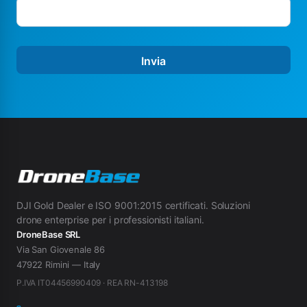
Invia
DJI Gold Dealer e ISO 9001:2015 certificati. Soluzioni
drone enterprise per i professionisti italiani.
DroneBase SRL
Via San Giovenale 86
47922 Rimini — Italy
P.IVA IT04456990409 · REA RN-413198