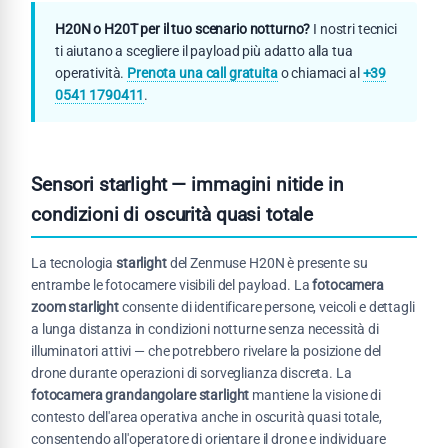
H20N o H20T per il tuo scenario notturno?
I nostri tecnici
ti aiutano a scegliere il payload più adatto alla tua
operatività.
Prenota una call gratuita
o chiamaci al
+39
0541 1790411
.
Sensori starlight — immagini nitide in
condizioni di oscurità quasi totale
La tecnologia
starlight
del Zenmuse H20N è presente su
entrambe le fotocamere visibili del payload. La
fotocamera
zoom starlight
consente di identificare persone, veicoli e dettagli
a lunga distanza in condizioni notturne senza necessità di
illuminatori attivi — che potrebbero rivelare la posizione del
drone durante operazioni di sorveglianza discreta. La
fotocamera grandangolare starlight
mantiene la visione di
contesto dell'area operativa anche in oscurità quasi totale,
consentendo all'operatore di orientare il drone e individuare