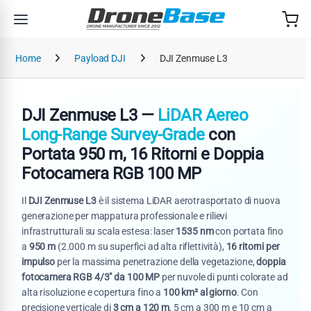
Salta alla navigazione
Salta al contenuto
Home
Payload DJI
DJI Zenmuse L3
DJI Zenmuse L3 —
LiDAR Aereo
Long-Range Survey-Grade
con
Portata 950 m, 16 Ritorni e Doppia
Fotocamera RGB 100 MP
Il
DJI Zenmuse L3
è il sistema LiDAR aerotrasportato di nuova
generazione per mappatura professionale e rilievi
infrastrutturali su scala estesa: laser
1535 nm
con portata fino
a
950 m
(2.000 m su superfici ad alta riflettività),
16 ritorni per
impulso
per la massima penetrazione della vegetazione,
doppia
fotocamera RGB 4/3" da 100 MP
per nuvole di punti colorate ad
alta risoluzione e copertura fino a
100 km² al giorno
. Con
precisione verticale di
3 cm a 120 m
, 5 cm a 300 m e 10 cm a