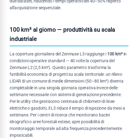
due dataset, riducendo i tempi operativi del 40–50% rispetto
all'acquisizione sequenziale.
100 km² al giorno — produttività su scala
industriale
La copertura giornaliera del Zenmuse L3 raggiunge i
100 km²
in
condizioni operative standard — 40 volte la copertura del
Zenmuse L2 (2,5 km²). Questo parametro trasforma la
fattibilità economica di progetti su scala territoriale: un rilievo
LiDAR di un comune di medie dimensioni (50–80 km²) diventa
completabile in una singola giornata operativa invece delle
settimane necessarie con sistemi di generazione precedente.
Per le utility che gestiscono centinaia di chilometri di linee
elettriche o gasdotti, il L3 riduce il tempo di ispezione da mesi a
settimane. Per i centri di ricerca che monitorano bacini
idrografici o aree forestali estese, apre possibilità di
monitoraggio temporale ad alta frequenza precedentemente
impraticabili.