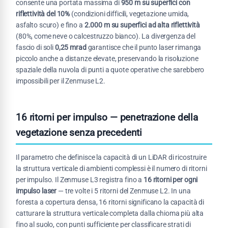
consente una portata massima di
950 m su superfici con
riflettività del 10%
(condizioni difficili, vegetazione umida,
asfalto scuro) e fino a
2.000 m su superfici ad alta riflettività
(80%, come neve o calcestruzzo bianco). La divergenza del
fascio di soli
0,25 mrad
garantisce che il punto laser rimanga
piccolo anche a distanze elevate, preservando la risoluzione
spaziale della nuvola di punti a quote operative che sarebbero
impossibili per il Zenmuse L2.
16 ritorni per impulso — penetrazione della
vegetazione senza precedenti
Il parametro che definisce la capacità di un LiDAR di ricostruire
la struttura verticale di ambienti complessi è il numero di ritorni
per impulso. Il Zenmuse L3 registra fino a
16 ritorni per ogni
impulso laser
— tre volte i 5 ritorni del Zenmuse L2. In una
foresta a copertura densa, 16 ritorni significano la capacità di
catturare la struttura verticale completa dalla chioma più alta
fino al suolo, con punti sufficiente per classificare strati di