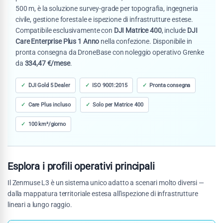
500 m, è la soluzione survey-grade per topografia, ingegneria
civile, gestione forestale e ispezione di infrastrutture estese.
Compatibile esclusivamente con
DJI Matrice 400
, include
DJI
Care Enterprise Plus 1 Anno
nella confezione. Disponibile in
pronta consegna da DroneBase con noleggio operativo Grenke
da
334,47 €/mese
.
DJI Gold 5 Dealer
ISO 9001:2015
Pronta consegna
Care Plus incluso
Solo per Matrice 400
100 km²/giorno
Esplora i profili operativi principali
Il Zenmuse L3 è un sistema unico adatto a scenari molto diversi —
dalla mappatura territoriale estesa all'ispezione di infrastrutture
lineari a lungo raggio.