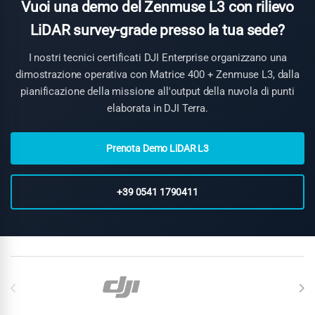
di attività. Per studi di ingegneria e società di rilievo che
Vuoi una demo del Zenmuse L3 con rilievo
vogliono accedere alla tecnologia survey-grade senza
LiDAR survey-grade presso la tua sede?
immobilizzare capitale, il noleggio operativo trasforma un
investimento da 15.124 € in un costo operativo mensile
I nostri tecnici certificati DJI Enterprise organizzano una
gestibile.
Richiedi un preventivo personalizzato
.
dimostrazione operativa con Matrice 400 + Zenmuse L3, dalla
pianificazione della missione all'output della nuvola di punti
elaborata in DJI Terra.
Prenota Demo LiDAR L3
+39 0541 1790411
Carosello di Marchi