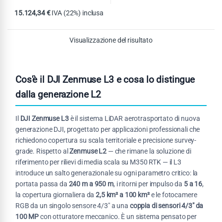
15.124,34
€
IVA (22%) inclusa
Visualizzazione del risultato
Cos'è il DJI Zenmuse L3 e cosa lo distingue
dalla generazione L2
Il
DJI Zenmuse L3
è il sistema LiDAR aerotrasportato di nuova
generazione DJI, progettato per applicazioni professionali che
richiedono copertura su scala territoriale e precisione survey-
grade. Rispetto al
Zenmuse L2
— che rimane la soluzione di
riferimento per rilievi di media scala su M350 RTK — il L3
introduce un salto generazionale su ogni parametro critico: la
portata passa da
240 m a 950 m
, i ritorni per impulso da
5 a 16
,
la copertura giornaliera da
2,5 km² a 100 km²
e le fotocamere
RGB da un singolo sensore 4/3" a una
coppia di sensori 4/3" da
100 MP
con otturatore meccanico. È un sistema pensato per