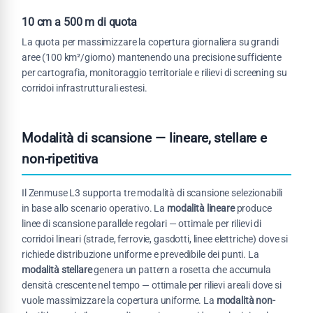
10 cm a 500 m di quota
La quota per massimizzare la copertura giornaliera su grandi
aree (100 km²/giorno) mantenendo una precisione sufficiente
per cartografia, monitoraggio territoriale e rilievi di screening su
corridoi infrastrutturali estesi.
Modalità di scansione — lineare, stellare e
non-ripetitiva
Il Zenmuse L3 supporta tre modalità di scansione selezionabili
in base allo scenario operativo. La
modalità lineare
produce
linee di scansione parallele regolari — ottimale per rilievi di
corridoi lineari (strade, ferrovie, gasdotti, linee elettriche) dove si
richiede distribuzione uniforme e prevedibile dei punti. La
modalità stellare
genera un pattern a rosetta che accumula
densità crescente nel tempo — ottimale per rilievi areali dove si
vuole massimizzare la copertura uniforme. La
modalità non-