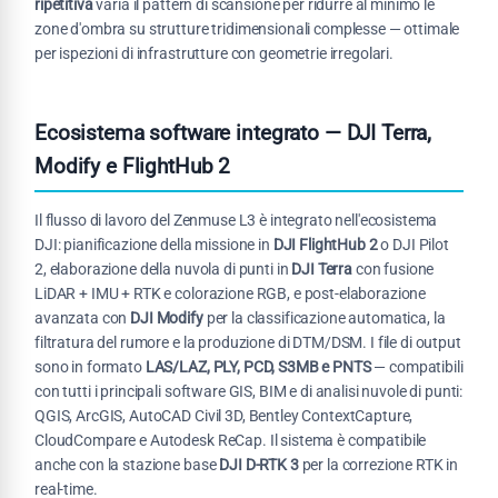
ripetitiva
varia il pattern di scansione per ridurre al minimo le
zone d'ombra su strutture tridimensionali complesse — ottimale
per ispezioni di infrastrutture con geometrie irregolari.
Ecosistema software integrato — DJI Terra,
Modify e FlightHub 2
Il flusso di lavoro del Zenmuse L3 è integrato nell'ecosistema
DJI: pianificazione della missione in
DJI FlightHub 2
o DJI Pilot
2, elaborazione della nuvola di punti in
DJI Terra
con fusione
LiDAR + IMU + RTK e colorazione RGB, e post-elaborazione
avanzata con
DJI Modify
per la classificazione automatica, la
filtratura del rumore e la produzione di DTM/DSM. I file di output
sono in formato
LAS/LAZ, PLY, PCD, S3MB e PNTS
— compatibili
con tutti i principali software GIS, BIM e di analisi nuvole di punti:
QGIS, ArcGIS, AutoCAD Civil 3D, Bentley ContextCapture,
CloudCompare e Autodesk ReCap. Il sistema è compatibile
anche con la stazione base
DJI D-RTK 3
per la correzione RTK in
real-time.