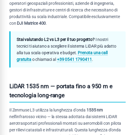
operatori geospaziali professionisti, aziende di ingegneria,
gestori di infrastrutture e centri di ricerca che necessitano di
produttività su scala industriale. Compatibile esclusivamente
con
DJI Matrice 400
.
Stai valutando L2 vs L3 per il tuo progetto?
I nostri
tecnici ti aiutano a scegliere il sistema LiDAR più adatto
alla tua scala operativa e budget.
Prenota una call
gratuita
o chiamaci al
+39 0541 1790411
.
LiDAR 1535 nm — portata fino a 950 m e
tecnologia long-range
Il Zenmuse L3 utilizza la lunghezza d'onda
1535 nm
nell'infrarosso vicino — la stessa adottata dai sistemi LiDAR
aerotrasportati professionali montati su aeromobili con pilota
per rilievi catastali e infrastrutturali. Questa lunghezza d'onda