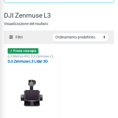
DJI Zenmuse L3
Visualizzazione del risultato
Filtri
✓ Pronta consegna
DJI Matrice 400
DJI Zenmuse L3
,
,
Payload DJI
DJI Zenmuse L3 Lidar 3D