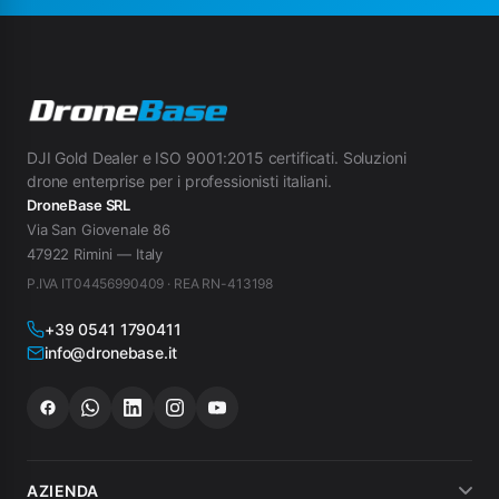
DJI Gold Dealer e ISO 9001:2015 certificati. Soluzioni
drone enterprise per i professionisti italiani.
DroneBase SRL
Via San Giovenale 86
47922 Rimini — Italy
P.IVA IT04456990409 · REA RN-413198
+39 0541 1790411
info@dronebase.it
AZIENDA