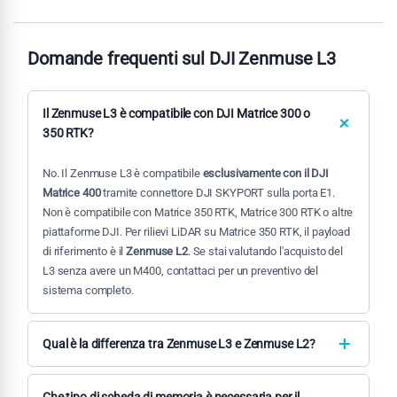
Domande frequenti sul DJI Zenmuse L3
Il Zenmuse L3 è compatibile con DJI Matrice 300 o
350 RTK?
No. Il Zenmuse L3 è compatibile
esclusivamente con il DJI
Matrice 400
tramite connettore DJI SKYPORT sulla porta E1.
Non è compatibile con Matrice 350 RTK, Matrice 300 RTK o altre
piattaforme DJI. Per rilievi LiDAR su Matrice 350 RTK, il payload
di riferimento è il
Zenmuse L2
. Se stai valutando l'acquisto del
L3 senza avere un M400, contattaci per un preventivo del
sistema completo.
Qual è la differenza tra Zenmuse L3 e Zenmuse L2?
Il
L3
è una generazione superiore su ogni parametro: portata
950 m vs 240 m
, ritorni per impulso
16 vs 5
, copertura
Che tipo di scheda di memoria è necessaria per il