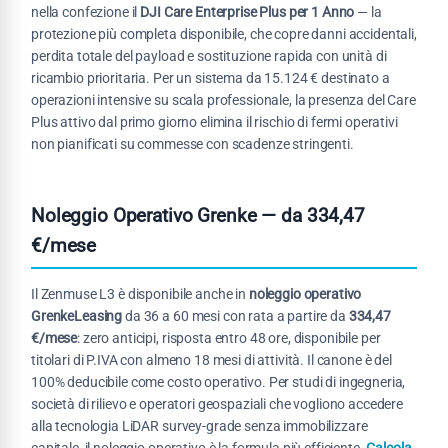
nella confezione il
DJI Care Enterprise Plus per 1 Anno
— la
protezione più completa disponibile, che copre danni accidentali,
perdita totale del payload e sostituzione rapida con unità di
ricambio prioritaria. Per un sistema da 15.124 € destinato a
operazioni intensive su scala professionale, la presenza del Care
Plus attivo dal primo giorno elimina il rischio di fermi operativi
non pianificati su commesse con scadenze stringenti.
Noleggio Operativo Grenke — da 334,47
€/mese
Il Zenmuse L3 è disponibile anche in
noleggio operativo
GrenkeLeasing
da 36 a 60 mesi con rata a partire da
334,47
€/mese
: zero anticipi, risposta entro 48 ore, disponibile per
titolari di P.IVA con almeno 18 mesi di attività. Il canone è del
100% deducibile come costo operativo. Per studi di ingegneria,
società di rilievo e operatori geospaziali che vogliono accedere
alla tecnologia LiDAR survey-grade senza immobilizzare
capitale, il noleggio operativo è la formula più efficiente.
Calcola