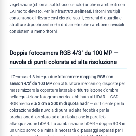
vegetazione (chioma, sottobosco, suolo) anche in ambienti con
LAI molto elevato. Per le infrastrutture lineari, i ritorni multipli
consentono di rilevare cavi elettrici sottili, correnti di guardia e
strutture di pochi centimetri di diametro che sarebbero invisibili
con sistemi a meno ritorni.
Doppia fotocamera RGB 4/3" da 100 MP —
nuvola di punti colorata ad alta risoluzione
Il Zenmuse L3 integra
due fotocamere mapping RGB con
sensori 4/3" da 100 MP
con otturatore meccanico, disposte per
massimizzare la copertura laterale e ridurre le zone d'ombra
nell'acquisizione fotogrammetrica abbinata al LiDAR. Il GSD
RGB medio è di
3 cm a 300 m di quota nadir
— sufficiente per la
colorazione della nuvola di punti ad alta fedeltà e per la
produzione di ortofoto ad alta risoluzione in parallelo
all'acquisizione LiDAR. La combinazione LiDAR + doppia RGB in
un unico sorvolo elimina la necessità di passaggi separati per i