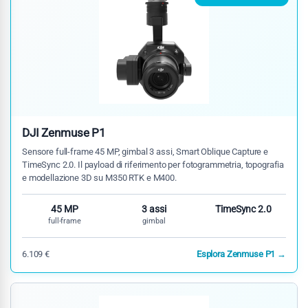
DJI Zenmuse P1
Sensore full-frame 45 MP, gimbal 3 assi, Smart Oblique Capture e
TimeSync 2.0. Il payload di riferimento per fotogrammetria, topografia
e modellazione 3D su M350 RTK e M400.
45 MP
3 assi
TimeSync 2.0
full-frame
gimbal
6.109 €
Esplora Zenmuse P1 →