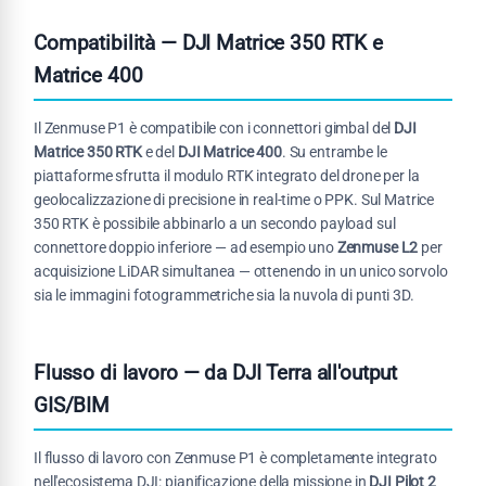
Compatibilità — DJI Matrice 350 RTK e
Matrice 400
Il Zenmuse P1 è compatibile con i connettori gimbal del
DJI
Matrice 350 RTK
e del
DJI Matrice 400
. Su entrambe le
piattaforme sfrutta il modulo RTK integrato del drone per la
geolocalizzazione di precisione in real-time o PPK. Sul Matrice
350 RTK è possibile abbinarlo a un secondo payload sul
connettore doppio inferiore — ad esempio uno
Zenmuse L2
per
acquisizione LiDAR simultanea — ottenendo in un unico sorvolo
sia le immagini fotogrammetriche sia la nuvola di punti 3D.
Flusso di lavoro — da DJI Terra all'output
GIS/BIM
Il flusso di lavoro con Zenmuse P1 è completamente integrato
nell'ecosistema DJI: pianificazione della missione in
DJI Pilot 2