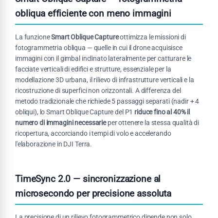
obliqua efficiente con meno immagini
La funzione
Smart Oblique Capture
ottimizza le missioni di
fotogrammetria obliqua — quelle in cui il drone acquisisce
immagini con il gimbal inclinato lateralmente per catturare le
facciate verticali di edifici e strutture, essenziale per la
modellazione 3D urbana, il rilievo di infrastrutture verticali e la
ricostruzione di superfici non orizzontali. A differenza del
metodo tradizionale che richiede 5 passaggi separati (nadir + 4
obliqui), lo Smart Oblique Capture del P1
riduce fino al 40% il
numero di immagini necessarie
per ottenere la stessa qualità di
ricopertura, accorciando i tempi di volo e accelerando
l'elaborazione in DJI Terra.
TimeSync 2.0 — sincronizzazione al
microsecondo per precisione assoluta
La precisione di un rilievo fotogrammetrico dipende non solo