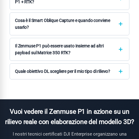
quota, overlap frontale 80% e laterale 70%, una singola batteria
P1 + RTK?
TB65 (55 min su M350 RTK) copre circa
300–400 ettari
. Con
In combinazione con il modulo RTK del Matrice 350 RTK e con
l'obiettivo 24 mm la copertura aumenta; con il 50 mm si riduce.
una rete CORS o la stazione base D-RTK 2, il sistema
Cosa è il Smart Oblique Capture e quando conviene
DJI Terra calcola automaticamente il piano di volo ottimizzato
raggiunge una precisione assoluta di
±1,5–2 cm in orizzontale
usarlo?
in base ai parametri del progetto.
e ±3–5 cm in verticale
senza punti di controllo a terra (GCP).
Lo
Smart Oblique Capture
è una modalità di acquisizione che
Con l'aggiunta di 2–3 GCP verificati la precisione verticale
ottimizza le missioni di fotogrammetria obliqua — necessarie
Il Zenmuse P1 può essere usato insieme ad altri
scende ulteriormente. I valori esatti dipendono dalla geometria
quando si devono modellare le facciate verticali di edifici,
payload sul Matrice 350 RTK?
del volo, dalla qualità del segnale GNSS e dalle condizioni
strutture industriali o rilievi architettonici. A differenza del
atmosferiche.
Sì. Sul
Matrice 350 RTK
con Dual Gimbal Connector è possibile
metodo tradizionale a 5 passate, Smart Oblique Capture riduce
montare il Zenmuse P1 sul connettore inferiore insieme a un
Quale obiettivo DL scegliere per il mio tipo di rilievo?
fino al
40% il numero di immagini
necessarie per la stessa
secondo payload — ad esempio il
Zenmuse L2
per
copertura, accorciando i tempi di volo e di elaborazione. È
La scelta dipende dal tipo di rilievo e dalla GSD richiesta. Il
DL
acquisizione LiDAR simultanea o il
Zenmuse H30T
per
consigliato per modellazione 3D urbana, rilievi architettonici,
24 mm
è ottimale per grandi aree (cave, bacini, terreni agricoli)
ispezione termica abbinata alla fotogrammetria. Questo
BIM e qualsiasi applicazione dove le superfici verticali sono
dove si privilegia la copertura per passaggio. Il
DL 35 mm
è la
consente di acquisire in un unico sorvolo sia le immagini
rilevanti quanto quelle orizzontali.
scelta universale per rilievi catastali, ortofoto urbane e BIM —
fotogrammetriche sia la nuvola di punti LiDAR, un flusso di
bilanciamento ottimale tra copertura e risoluzione. Il
DL 50 mm
Vuoi vedere il Zenmuse P1 in azione su un
lavoro molto usato in topografia forestale, gestione del
è per rilievi ad alta risoluzione su aree contenute (manufatti,
territorio e ispezione di infrastrutture.
rilievo reale con elaborazione del modello 3D?
edifici storici, infrastrutture di dettaglio). Contattaci se hai
dubbi sulla scelta: ti aiutiamo a calcolare GSD e copertura per
I nostri tecnici certificati DJI Enterprise organizzano una
il tuo progetto specifico.