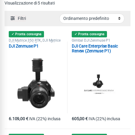
Visualizzazione di 5 risultati
Filtri
✓ Pronta consegna
✓ Pronta consegna
DJI Matrice 350 RTK
DJI Matrice
Gimbal DJI Zenmuse P1
,
400
Gimbal DJI Zenmuse P1
,
DJI Zenmuse P1
DJI Care Enterprise Basic
Renew (Zenmuse P1)
6.109,00
€
IVA (22%) inclusa
605,00
€
IVA (22%) inclusa