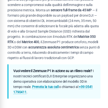
scendere a compromessi sulla qualità dell'immagine e sulla
precisione metrica. Monta un
sensore full-frame da 45 MP
— il
formato più grande disponibile su un payload per drone DJI —
con sistema di obiettivi DL intercambiabili (24 mm, 35 mm, 50
mm) che consente di selezionare la focale più adatta alla quota
di volo e alla Ground Sample Distance (GSD) richiesta dal
progetto. In combinazione con il modulo RTK del
Matrice 350
RTK
o del
Matrice 400
, il Zenmuse P1 produce ortofoto, modelli
3D e DSM con
accuratezza assoluta centimetrica
senza punti di
controllo a terra, riducendo drasticamente i tempi di campo
rispetto ai flussi di lavoro tradizionali con GCP.
Vuoi vedere il Zenmuse P1 in azione su un rilievo reale?
I
nostri tecnici certificati DJI Enterprise organizzano una
demo operativa con elaborazione del modello 3D in
tempo reale.
Prenota la tua call
o chiamaci al
+39 0541
1790411
.