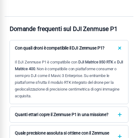
Domande frequenti sul DJI Zenmuse P1
Con quali droni è compatibile il DJI Zenmuse P1?
Il DJI Zenmuse P1 è compatibile con
DJI Matrice 350 RTK
e
DJI
Matrice 400
. Non è compatibile con piattaforme consumer o
semi-pro DJI come il Mavic 3 Enterprise. Su entrambe le
piattaforme sfrutta il modulo RTK integrato del drone per la
geolocalizzazione di precisione centimetrica di ogni immagine
acquisita.
Quanti ettari copre il Zenmuse P1 in una missione?
La copertura dipende dalla quota di volo, dall'obiettivo e
dall'overlap impostato. Con l'obiettivo
DL 35 mm
a 150 m di
Quale precisione assoluta si ottiene con il Zenmuse