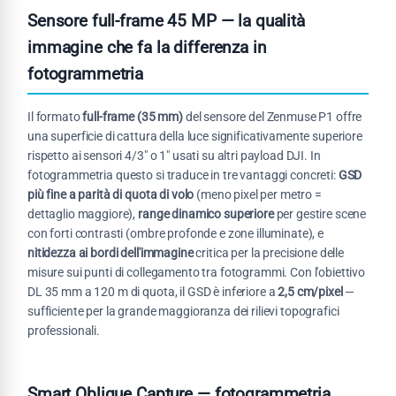
Sensore full-frame 45 MP — la qualità
immagine che fa la differenza in
fotogrammetria
Il formato
full-frame (35 mm)
del sensore del Zenmuse P1 offre
una superficie di cattura della luce significativamente superiore
rispetto ai sensori 4/3" o 1" usati su altri payload DJI. In
fotogrammetria questo si traduce in tre vantaggi concreti:
GSD
più fine a parità di quota di volo
(meno pixel per metro =
dettaglio maggiore),
range dinamico superiore
per gestire scene
con forti contrasti (ombre profonde e zone illuminate), e
nitidezza ai bordi dell'immagine
critica per la precisione delle
misure sui punti di collegamento tra fotogrammi. Con l'obiettivo
DL 35 mm a 120 m di quota, il GSD è inferiore a
2,5 cm/pixel
—
sufficiente per la grande maggioranza dei rilievi topografici
professionali.
Smart Oblique Capture — fotogrammetria