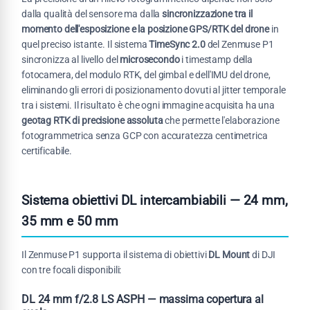
dalla qualità del sensore ma dalla
sincronizzazione tra il
momento dell'esposizione e la posizione GPS/RTK del drone
in
quel preciso istante. Il sistema
TimeSync 2.0
del Zenmuse P1
sincronizza al livello del
microsecondo
i timestamp della
fotocamera, del modulo RTK, del gimbal e dell'IMU del drone,
eliminando gli errori di posizionamento dovuti al jitter temporale
tra i sistemi. Il risultato è che ogni immagine acquisita ha una
geotag RTK di precisione assoluta
che permette l'elaborazione
fotogrammetrica senza GCP con accuratezza centimetrica
certificabile.
Sistema obiettivi DL intercambiabili — 24 mm,
35 mm e 50 mm
Il Zenmuse P1 supporta il sistema di obiettivi
DL Mount
di DJI
con tre focali disponibili:
DL 24 mm f/2.8 LS ASPH — massima copertura al