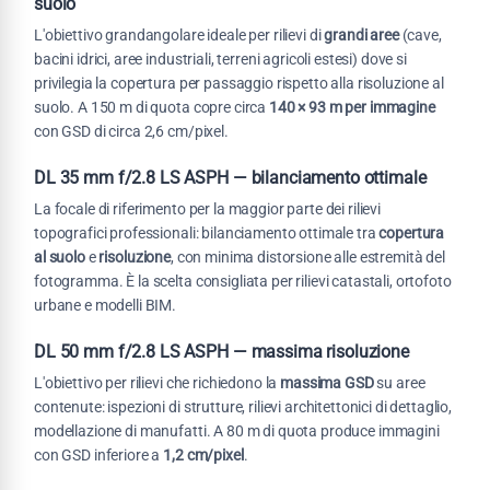
suolo
L'obiettivo grandangolare ideale per rilievi di
grandi aree
(cave,
bacini idrici, aree industriali, terreni agricoli estesi) dove si
privilegia la copertura per passaggio rispetto alla risoluzione al
suolo. A 150 m di quota copre circa
140 × 93 m per immagine
con GSD di circa 2,6 cm/pixel.
DL 35 mm f/2.8 LS ASPH — bilanciamento ottimale
La focale di riferimento per la maggior parte dei rilievi
topografici professionali: bilanciamento ottimale tra
copertura
al suolo
e
risoluzione
, con minima distorsione alle estremità del
fotogramma. È la scelta consigliata per rilievi catastali, ortofoto
urbane e modelli BIM.
DL 50 mm f/2.8 LS ASPH — massima risoluzione
L'obiettivo per rilievi che richiedono la
massima GSD
su aree
contenute: ispezioni di strutture, rilievi architettonici di dettaglio,
modellazione di manufatti. A 80 m di quota produce immagini
con GSD inferiore a
1,2 cm/pixel
.