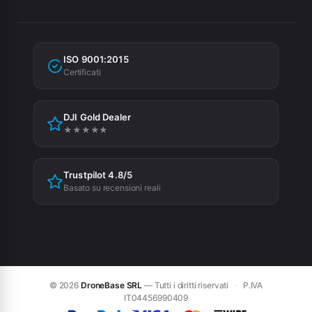
Spedizioni
Condizioni di vendita
MEPA
Fatturazione
Garanzia
Agevolazioni fiscali
ISO 9001:2015
Privacy Policy
Certificati
Cookie Policy
DJI Gold Dealer
Preferenze cookie
★★★★★
Trustpilot 4.8/5
Basato su recensioni reali
© 2026
DroneBase SRL
— Tutti i diritti riservati
·
P.IVA
IT04456990409