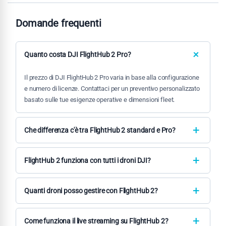
Domande frequenti
Quanto costa DJI FlightHub 2 Pro?
Il prezzo di DJI FlightHub 2 Pro varia in base alla configurazione
e numero di licenze. Contattaci per un preventivo personalizzato
basato sulle tue esigenze operative e dimensioni fleet.
Che differenza c'è tra FlightHub 2 standard e Pro?
FlightHub 2 Pro include funzionalità avanzate come analisi dati
estesa, reportistica personalizzata, maggiore storage cloud,
FlightHub 2 funziona con tutti i droni DJI?
supporto per flotte più ampie e strumenti di machine learning
FlightHub 2 è compatibile con i droni DJI Enterprise serie
per ottimizzazione operativa.
Matrice (350 RTK, 30/30T), Mavic 3 Enterprise, Agras
Quanti droni posso gestire con FlightHub 2?
T10/T30/T40 e altri modelli professionali. Non supporta droni
Il numero di droni gestibili dipende dalla licenza. La versione
consumer.
Pro supporta flotte estese fino a centinaia di unità, mentre le
Come funziona il live streaming su FlightHub 2?