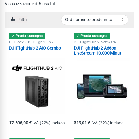
Visualizzazione di 6 risultati
Filtri
✓ Pronta consegna
✓ Pronta consegna
DJI Dock 3
DJI FlightHub 2
DJI FlightHub 2
Software
,
,
DJI FlightHub 2 AIO Combo
DJI FlightHub 2 Addon
LiveStream 10.000 Minuti
17.696,00
€
IVA (22%) inclusa
319,01
€
IVA (22%) inclusa