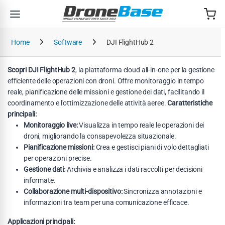
Salta alla navigazione
Salta al contenuto
Home
Software
DJI FlightHub 2
Scopri DJI FlightHub 2
, la piattaforma cloud all-in-one per la gestione
efficiente delle operazioni con droni. Offre monitoraggio in tempo
reale, pianificazione delle missioni e gestione dei dati, facilitando il
coordinamento e l'ottimizzazione delle attività aeree.
Caratteristiche
principali:
Monitoraggio live:
Visualizza in tempo reale le operazioni dei
droni, migliorando la consapevolezza situazionale.
Pianificazione missioni:
Crea e gestisci piani di volo dettagliati
per operazioni precise.
Gestione dati:
Archivia e analizza i dati raccolti per decisioni
informate.
Collaborazione multi-dispositivo:
Sincronizza annotazioni e
informazioni tra team per una comunicazione efficace.
Applicazioni principali: