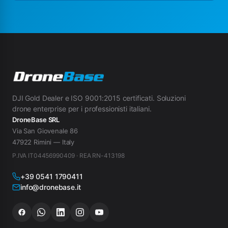
DJI Gold Dealer e ISO 9001:2015 certificati. Soluzioni
drone enterprise per i professionisti italiani.
DroneBase SRL
Via San Giovenale 86
47922 Rimini — Italy
P.IVA IT04456990409 · REA RN-413198
+39 0541 1790411
info@dronebase.it