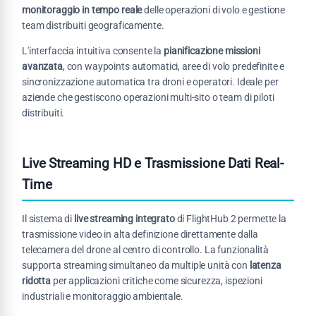
monitoraggio in tempo reale
delle operazioni di volo e gestione
team distribuiti geograficamente.
L'interfaccia intuitiva consente la
pianificazione missioni
avanzata
, con waypoints automatici, aree di volo predefinite e
sincronizzazione automatica tra droni e operatori. Ideale per
aziende che gestiscono operazioni multi-sito o team di piloti
distribuiti.
Live Streaming HD e Trasmissione Dati Real-
Time
Il sistema di
live streaming integrato
di FlightHub 2 permette la
trasmissione video in alta definizione direttamente dalla
telecamera del drone al centro di controllo. La funzionalità
supporta streaming simultaneo da multiple unità con
latenza
ridotta
per applicazioni critiche come sicurezza, ispezioni
industriali e monitoraggio ambientale.