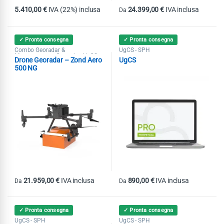
5.410,00
€
IVA (22%) inclusa
24.399,00
€
IVA inclusa
Da
Questo prodotto ha più varianti. Le
✓ Pronta consegna
✓ Pronta consegna
Combo Georadar &
UgCS - SPH
Magnetometro
Georadar
UgCS -
,
,
Drone Georadar – Zond Aero
UgCS
SPH
500 NG
21.959,00
€
IVA inclusa
890,00
€
IVA inclusa
Da
Da
Questo prodotto ha più varianti. Le opzioni possono essere scelte nel
Questo prodotto ha più varianti. Le
✓ Pronta consegna
✓ Pronta consegna
UgCS - SPH
UgCS - SPH