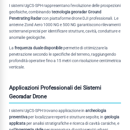
I sistemi UgCS-SPH rappresentano l'evoluzione delle prospezioni
geofisiche, combinando
tecnologia georadar Ground
Penetrating Radar
con piattaforme drone DJI professionali. Le
antenne Zond Aero 1000 NG e 500 NG garantiscono rilevamenti
sotterranei precisi per identificare strutture, cavità, condutture e
anomalie geologiche.
La
frequenza duale disponibile
permette di ottimizzare la
penetrazione secondo le specifiche del terreno, raggiungendo
profondità operative fino a 15 metri con risoluzione centimetrica
verticale.
Applicazioni Professionali dei Sistemi
Georadar Drone
I sistemi UgCS-SPH trovano applicazione in
archeologia
preventiva
per localizzare reperti e strutture sepolte, in
geologia
applicata
per analisi stratigrafiche e ricerca di cavità carsiche, e
nell'
ingegneria civile
per mappatura di sottoservizi urbani.