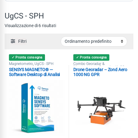
UgCS - SPH
Visualizzazione di 6 risultati
Filtri
✓ Pronta consegna
✓ Pronta consegna
Magnetometro
UgCS - SPH
Combo Georadar &
,
Magnetometro
Georadar
UgCS -
,
,
SENSYS MAGNETO® —
Drone Georadar – Zond Aero
SPH
Software Desktop di Analisi
1000 NG GPR
Dati Magnetometrici
Professionale