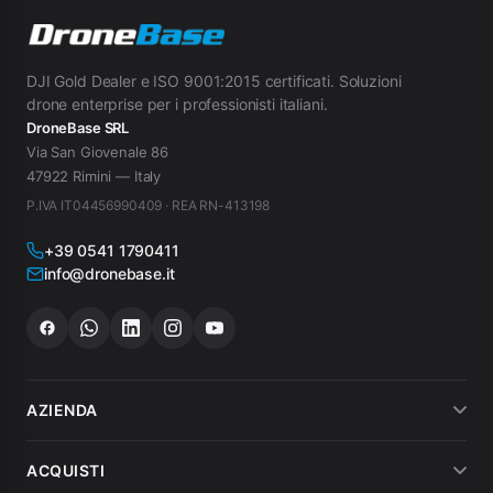
DJI Gold Dealer e ISO 9001:2015 certificati. Soluzioni
drone enterprise per i professionisti italiani.
DroneBase SRL
Via San Giovenale 86
47922 Rimini — Italy
P.IVA IT04456990409 · REA RN-413198
+39 0541 1790411
info@dronebase.it
AZIENDA
Chi siamo
ACQUISTI