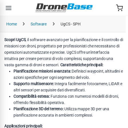
Salta alla navigazione
Salta al contenuto
Home
Software
UgCS - SPH
Scopri UgCS
, il software avanzato per la pianificazione e il controllo di
missioni con droni, progettato per professionisti che necessitano di
operazioni automatizzate e precise. UgCS offre un'interfaccia
intuitiva per creare percorsi di volo complessi, supportando una
vasta gamma di droni e sensori.
Caratteristiche principali:
Pianificazione missioni avanzata:
Definisci waypoint, altitudini e
azioni specifiche per ogni segmento del volo.
Supporto multisensore:
Integra facilmente fotocamere, LiDAR e
altri sensori per acquisire dati diversificati.
Compatibilità estesa:
Funziona con numerosi modelli di droni,
offrendo flessibilità operativa.
Pianificazione 3D del terreno:
Utilizza mappe 3D per una
pianificazione accurata in ambienti complessi.
Applicazioni principali: