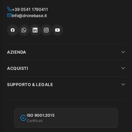
+39 0541 1790411
info@dronebase.it
AZIENDA
Chi siamo
ACQUISTI
Dicono di noi
Metodi di pagamento
SUPPORTO & LEGALE
Noleggio
Spedizioni
Condizioni di vendita
MEPA
Fatturazione
Garanzia
Agevolazioni fiscali
ISO 9001:2015
Privacy Policy
Certificati
Cookie Policy