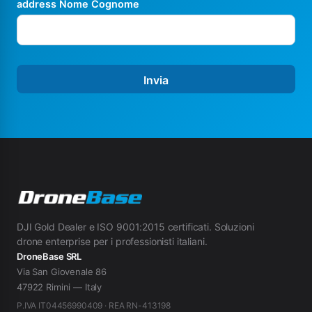
address Nome Cognome
Invia
DJI Gold Dealer e ISO 9001:2015 certificati. Soluzioni
drone enterprise per i professionisti italiani.
DroneBase SRL
Via San Giovenale 86
47922 Rimini — Italy
P.IVA IT04456990409 · REA RN-413198