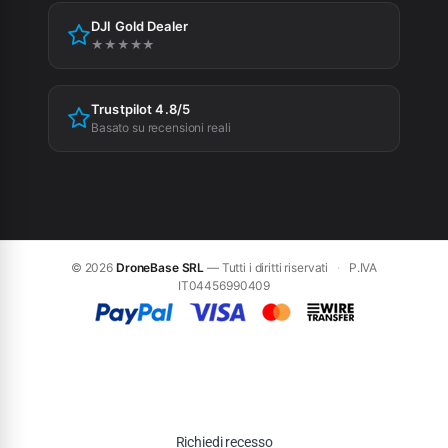
DJI Gold Dealer
Preferenze cookie
★★★★★
Trustpilot 4.8/5
Basato su recensioni reali
© 2026
DroneBase SRL
— Tutti i diritti riservati
·
P.IVA
IT04456990409
Richiedi recesso