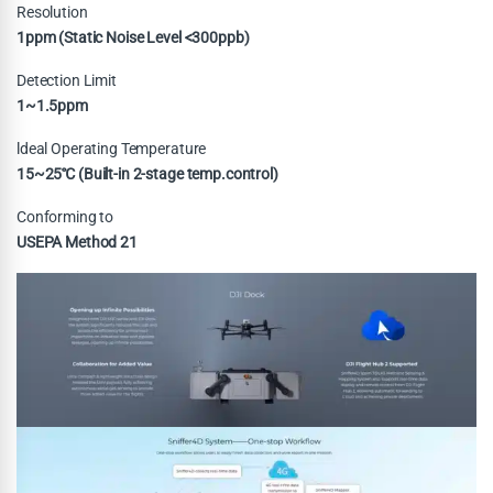
Resolution
1ppm (Static Noise Level <300ppb)
Detection Limit
1~1.5ppm
ldeal Operating Temperature
15~25℃ (Built-in 2-stage temp.control)
Conforming to
USEPA Method 21