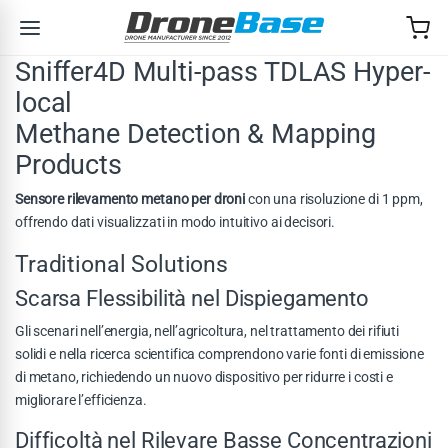
Salta alla navigazione
Salta al contenuto
Sniffer4D Multi-pass TDLAS Hyper-
local
Methane Detection & Mapping
Products
Sensore rilevamento metano per droni
con una risoluzione di 1 ppm,
offrendo dati visualizzati in modo intuitivo ai decisori.
Traditional Solutions
Scarsa Flessibilità nel Dispiegamento
Gli scenari nell’energia, nell’agricoltura, nel trattamento dei rifiuti
solidi e nella ricerca scientifica comprendono varie fonti di emissione
di metano, richiedendo un nuovo dispositivo per ridurre i costi e
migliorare l’efficienza.
Difficoltà nel Rilevare Basse Concentrazioni