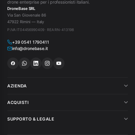
drone enterprise per i professionisti italiani.
DroneBase SRL
Via San Giovenale 86
47922 Rimini — Italy
P.IVA IT04456990409 · REA RN-413198
+39 0541 1790411
info@dronebase.it
AZIENDA
Chi siamo
ACQUISTI
Dicono di noi
Metodi di pagamento
SUPPORTO & LEGALE
Noleggio
Spedizioni
Condizioni di vendita
MEPA