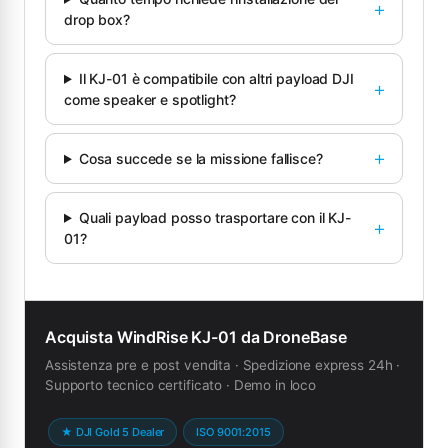
drop box?
Il KJ-01 è compatibile con altri payload DJI
come speaker e spotlight?
Cosa succede se la missione fallisce?
Quali payload posso trasportare con il KJ-
01?
Acquista WindRise KJ-01 da DroneBase
Assistenza pre e post vendita · Spedizione express 24h ·
Supporto tecnico certificato · Demo in loco
★ DJI Gold 5 Dealer
ISO 9001:2015