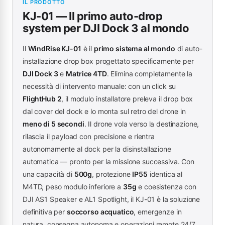
IL PRODOTTO
KJ-01 — Il primo auto-drop
system per DJI Dock 3 al mondo
Il
WindRise KJ-01
è il
primo sistema al mondo
di auto-
installazione drop box progettato specificamente per
DJI Dock 3
e
Matrice 4TD
. Elimina completamente la
necessità di intervento manuale: con un click su
FlightHub 2
, il modulo installatore preleva il drop box
dal cover del dock e lo monta sul retro del drone in
meno di 5 secondi
. Il drone vola verso la destinazione,
rilascia il payload con precisione e rientra
autonomamente al dock per la disinstallazione
automatica — pronto per la missione successiva. Con
una capacità di
500g
, protezione
IP55
identica al
M4TD, peso modulo inferiore a
35g
e coesistenza con
DJI AS1 Speaker e AL1 Spotlight, il KJ-01 è la soluzione
definitiva per
soccorso acquatico
, emergenze in
natura, consegna autonoma e operazioni remote 24/7.