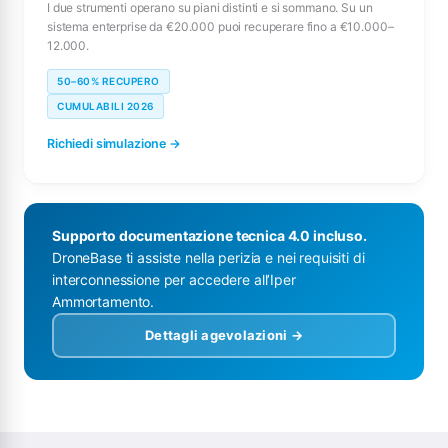
I due strumenti operano su piani distinti e si sommano. Su un
sistema enterprise da €20.000 puoi recuperare fino a €10.000–
12.000.
50–60% RECUPERO
CUMULABILI 2026
Richiedi simulazione →
Supporto documentazione tecnica 4.0 incluso.
DroneBase ti assiste nella perizia e nei requisiti di
interconnessione per accedere all’Iper
Ammortamento.
Dettagli agevolazioni →