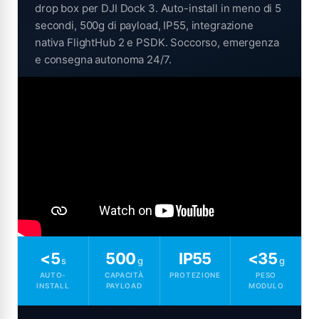
drop box per DJI Dock 3. Auto-install in meno di 5
secondi, 500g di payload, IP55, integrazione
nativa FlightHub 2 e PSDK. Soccorso, emergenza
e consegna autonoma 24/7.
<5
500
IP55
<35
s
g
g
AUTO-
CAPACITÀ
PROTEZIONE
PESO
INSTALL
PAYLOAD
MODULO