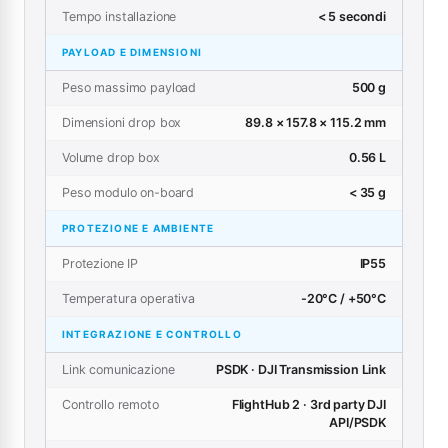
Tempo installazione
< 5 secondi
PAYLOAD E DIMENSIONI
Peso massimo payload
500 g
Dimensioni drop box
89.8 × 157.8 × 115.2 mm
Volume drop box
0.56 L
Peso modulo on-board
< 35 g
PROTEZIONE E AMBIENTE
Protezione IP
IP55
Temperatura operativa
-20°C / +50°C
INTEGRAZIONE E CONTROLLO
Link comunicazione
PSDK · DJI Transmission Link
Controllo remoto
FlightHub 2 · 3rd party DJI
API/PSDK