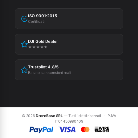
Fatturazione
Garanzia
Agevolazioni fiscali
ISO 9001:2015
Privacy Policy
Certificati
Cookie Policy
DJI Gold Dealer
Preferenze cookie
★★★★★
Trustpilot 4.8/5
Basato su recensioni reali
© 2026
DroneBase SRL
— Tutti i diritti riservati
·
P.IVA
IT04456990409