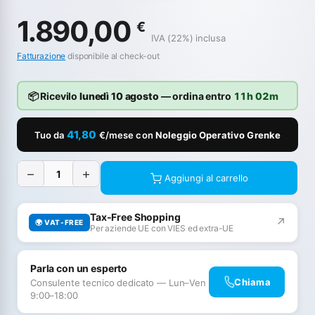
1.890,00
€
IVA (22%) inclusa
Fatturazione
disponibile al check-out
📦 Ricevilo
lunedì 10 agosto
— ordina entro
11h 02m
41,80
Tuo da
€/mese con
Noleggio Operativo Grenke
−
+
Aggiungi al carrello
Tax-Free Shopping
↗
🌍 VAT-FREE
Per aziende UE con VIES ed extra-UE
Parla con un esperto
Chiama
Consulente tecnico dedicato — Lun–Ven
9:00–18:00