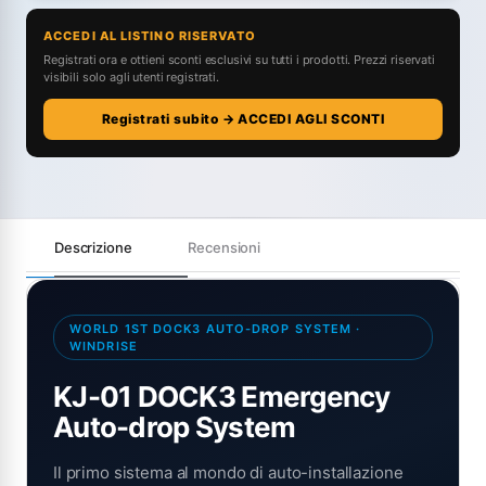
ACCEDI AL LISTINO RISERVATO
Registrati ora e ottieni sconti esclusivi su tutti i prodotti. Prezzi riservati
visibili solo agli utenti registrati.
Registrati subito → ACCEDI AGLI SCONTI
Descrizione
Recensioni
WORLD 1ST DOCK3 AUTO-DROP SYSTEM ·
WINDRISE
KJ-01 DOCK3 Emergency
Auto-drop System
Il primo sistema al mondo di auto-installazione