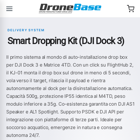
Salta alla navigazione
Salta al contenuto
DELIVERY SYSTEM
Smart Dropping Kit (DJI Dock 3)
Il primo sistema al mondo di auto-installazione drop box
per DJI Dock 3 e Matrice 4TD. Con un click su FlightHub 2,
il KJ-01 monta il drop box sul drone in meno di 5 secondi,
vola verso il target, rilascia il payload e rientra
autonomamente al dock per la disinstallazione automatica.
Capacità 500g, protezione IP55 identica al M4TD, peso
modulo inferiore a 35g. Co-esistenza garantita con DJI AS1
Speaker e AL1 Spotlight. Supporto PSDK e DJI API per
integrazione con piattaforme di terze parti. Ideale per
soccorso acquatico, emergenze in natura e consegna
autonoma 24/7.