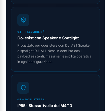
04 — FLESSIBILITÀ
Co-exist con Speaker e Spotlight
Progettato per coesistere con DJI AS1 Speaker
e spotlight DJI AL1. Nessun conflitto con i
payload esistenti, massima flessibilità operativa
in ogni configurazione.
05 — ROBUSTEZZA
IP55 · Stesso livello del M4TD