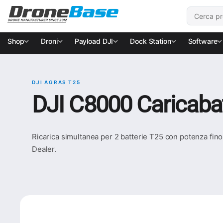
Salta alla navigazione
Salta al contenuto
Cerca:
Shop
Droni
Payload DJI
Dock Station
Software
DJI AGRAS T25
DJI C8000 Caricabat
Ricarica simultanea per 2 batterie T25 con potenza fin
Dealer.