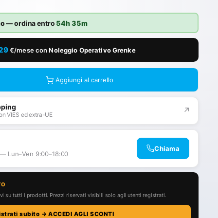
to
— ordina entro
54h 35m
,29
€/mese con
Noleggio Operativo Grenke
Aggiungi al carrello
pping
↗
on VIES ed extra-UE
Chiama
 — Lun–Ven 9:00–18:00
TO
i su tutti i prodotti. Prezzi riservati visibili solo agli utenti registrati.
istrati subito → ACCEDI AGLI SCONTI