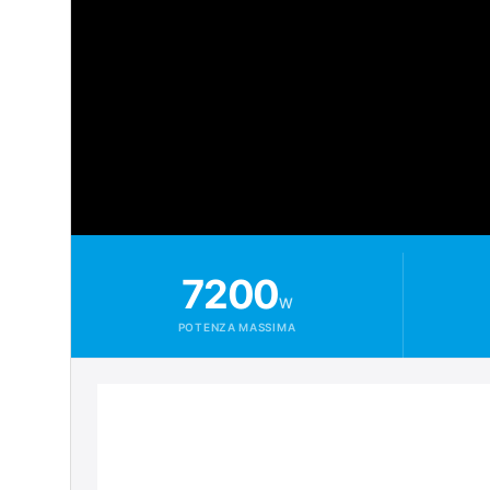
7200
W
POTENZA MASSIMA