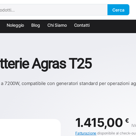
Cerca
Noleggio
Blog
Chi Siamo
Contatti
terie Agras T25
o a 7200W, compatibile con generatori standard per operazioni ag
1.415,00
€
IV
Fatturazione
disponibile al check-ou