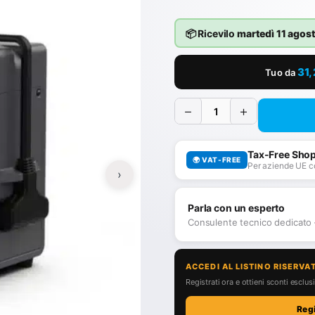
📦 Ricevilo
martedì 11 agos
31
Tuo da
−
+
Tax-Free Sho
🌍 VAT-FREE
Per aziende UE c
›
Parla con un esperto
Consulente tecnico dedicato
ACCEDI AL LISTINO RISERVA
Registrati ora e ottieni sconti esclusiv
Reg