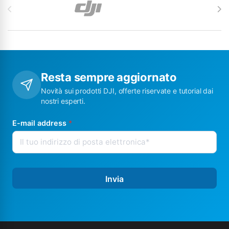
Resta sempre aggiornato
Novità sui prodotti DJI, offerte riservate e tutorial dai
nostri esperti.
E-mail address
*
Invia