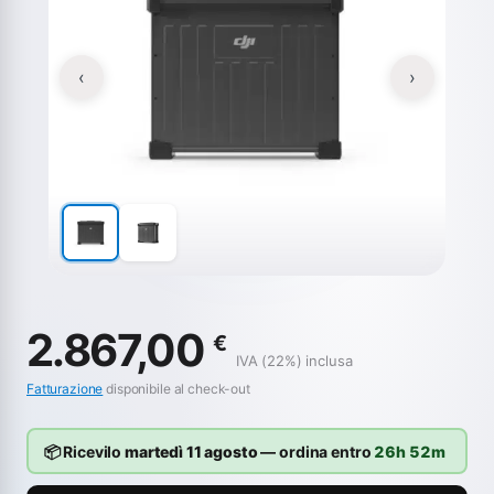
‹
›
2.867,00
€
IVA (22%) inclusa
Fatturazione
disponibile al check-out
📦 Ricevilo
martedì 11 agosto
— ordina entro
26h 52m