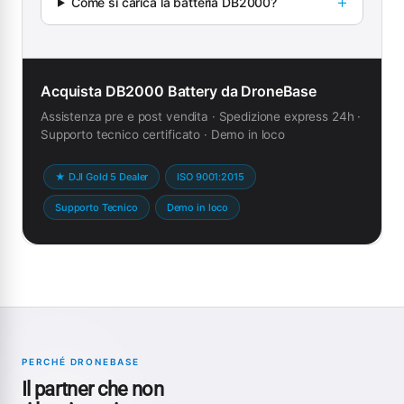
Come si carica la batteria DB2000?
Acquista DB2000 Battery da DroneBase
Assistenza pre e post vendita · Spedizione express 24h ·
Supporto tecnico certificato · Demo in loco
★ DJI Gold 5 Dealer
ISO 9001:2015
Supporto Tecnico
Demo in loco
PERCHÉ DRONEBASE
Il partner che non