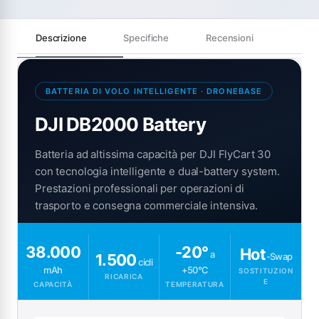
Descrizione
Specifiche
Recensioni
BATTERIA DI VOLO INTELLIGENTE · DRONEBASE
DJI DB2000 Battery
Batteria ad altissima capacità per DJI FlyCart 30
con tecnologia intelligente e dual-battery system.
Prestazioni professionali per operazioni di
trasporto e consegna commerciale intensiva.
38.000
-20°
Hot
a
1.500
-Swap
cicli
mAh
+50°C
SOSTITUZION
RICARICA
E
CAPACITÀ
TEMPERATURA