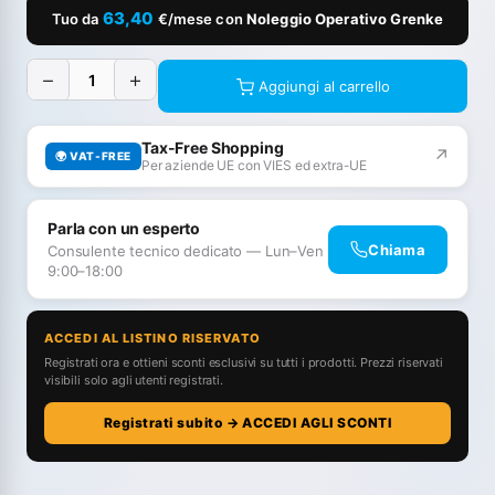
63,40
Tuo da
€/mese con
Noleggio Operativo Grenke
−
+
Aggiungi al carrello
Tax-Free Shopping
↗
🌍 VAT-FREE
Per aziende UE con VIES ed extra-UE
Parla con un esperto
Chiama
Consulente tecnico dedicato — Lun–Ven
9:00–18:00
ACCEDI AL LISTINO RISERVATO
Registrati ora e ottieni sconti esclusivi su tutti i prodotti. Prezzi riservati
visibili solo agli utenti registrati.
Registrati subito → ACCEDI AGLI SCONTI