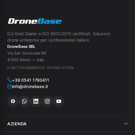
DJI Gold Dealer e ISO 9001:2015 certificati. Soluzioni
drone enterprise per i professionisti italiani.
DroneBase SRL
Via San Giovenale 86
47922 Rimini — Italy
P.IVA IT04456990409 · REA RN-413198
+39 0541 1790411
info@dronebase.it
AZIENDA