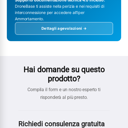
DroneBase ti assiste nella perizia e nei requisiti di
interconnessione per accedere all’Iper
Ammortamento.
Dettagli agevolazioni →
Hai domande su questo
prodotto?
Compila il form e un nostro esperto ti
risponderà al più presto.
Richiedi consulenza gratuita