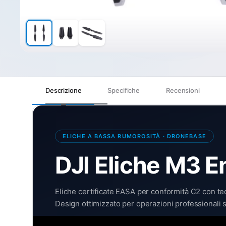
Descrizione
Specifiche
Recensioni
ELICHE A BASSA RUMOROSITÀ · DRONEBASE
DJI Eliche M3 
Eliche certificate EASA per conformità C2 con te
Design ottimizzato per operazioni professionali s