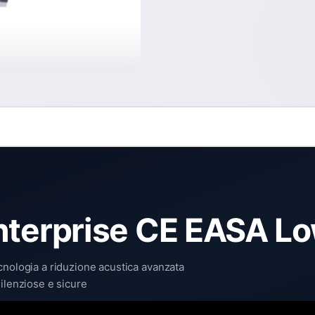
Enterprise CE EASA L
cnologia a riduzione acustica avanzata
ilenziose e sicure