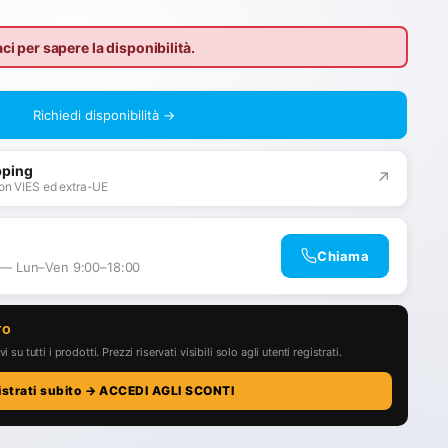
i per sapere la disponibilità.
Richiedi disponibilità →
pping
↗
on VIES ed extra-UE
Chiama
 — Lun–Ven 9:00–18:00
TO
i su tutti i prodotti. Prezzi riservati visibili solo agli utenti registrati.
istrati subito → ACCEDI AGLI SCONTI