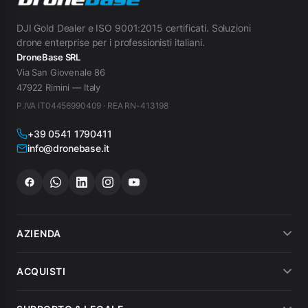
DJI Gold Dealer e ISO 9001:2015 certificati. Soluzioni
drone enterprise per i professionisti italiani.
DroneBase SRL
Via San Giovenale 86
47922 Rimini — Italy
P.IVA IT04456990409 · REA RN-413198
+39 0541 1790411
info@dronebase.it
AZIENDA
Chi siamo
ACQUISTI
Dicono di noi
Metodi di pagamento