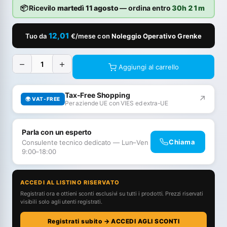
📦 Ricevilo
martedì 11 agosto
— ordina entro
30h 21m
12,01
Tuo da
€/mese con
Noleggio Operativo Grenke
−
+
Aggiungi al carrello
Tax-Free Shopping
↗
🌍 VAT-FREE
Per aziende UE con VIES ed extra-UE
Parla con un esperto
Chiama
Consulente tecnico dedicato — Lun–Ven
9:00–18:00
ACCEDI AL LISTINO RISERVATO
Registrati ora e ottieni sconti esclusivi su tutti i prodotti. Prezzi riservati
visibili solo agli utenti registrati.
Registrati subito → ACCEDI AGLI SCONTI