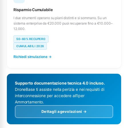
Risparmio Cumulabile
I due strumenti operano su piani distinti e si sommano. Su un
sistema enterprise da €20.000 puoi recuperare fino a €10.000–
12.000.
50–60% RECUPERO
CUMULABILI 2026
Richiedi simulazione →
Supporto documentazione tecnica 4.0 incluso.
DroneBase ti assiste nella perizia e nei requisiti di
interconnessione per accedere all’Iper
Ammortamento.
Dettagli agevolazioni →