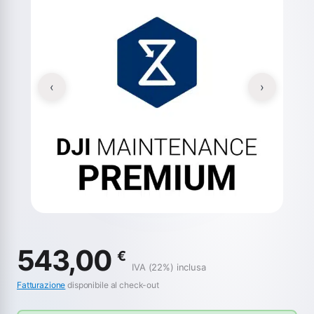
‹
›
543,00
€
IVA (22%) inclusa
Fatturazione
disponibile al check-out