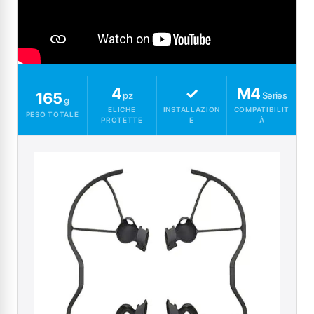
4
✓
M4
165
pz
Series
g
ELICHE
INSTALLAZION
COMPATIBILIT
PESO TOTALE
PROTETTE
E
À