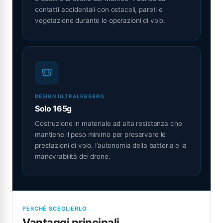
contatti accidentali con ostacoli, pareti e
vegetazione durante le operazioni di volo.
DESIGN ULTRALEGGERO
Solo 165g
Costruzione in materiale ad alta resistenza che
mantiene il peso minimo per preservare le
prestazioni di volo, l’autonomia della batteria e la
manovrabilità del drone.
PERCHÉ SCEGLIERLO
Vantaggi principali