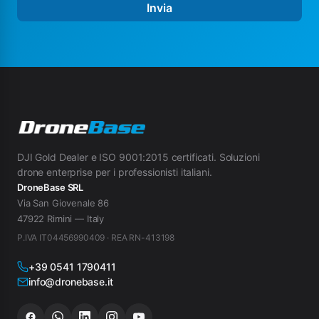
Invia
DJI Gold Dealer e ISO 9001:2015 certificati. Soluzioni
drone enterprise per i professionisti italiani.
DroneBase SRL
Via San Giovenale 86
47922 Rimini — Italy
P.IVA IT04456990409 · REA RN-413198
+39 0541 1790411
info@dronebase.it