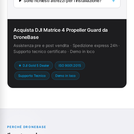
Sono richiesti attrezzi per l’installazione?
Acquista DJI Matrice 4 Propeller Guard da
DroneBase
Assistenza pre e post vendita · Spedizione express 24h ·
Supporto tecnico certificato · Demo in loco
★ DJI Gold 5 Dealer
ISO 9001:2015
Supporto Tecnico
Demo in loco
PERCHÉ DRONEBASE