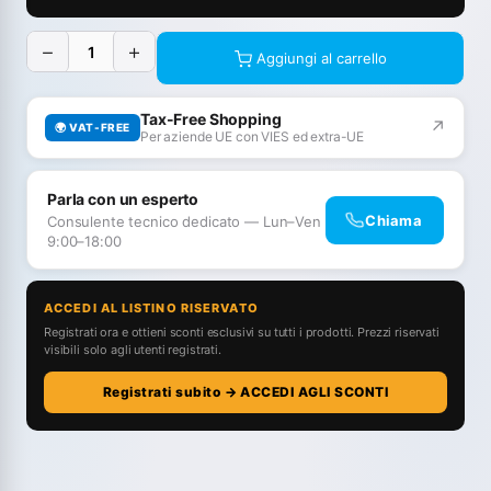
−
+
Aggiungi al carrello
Tax-Free Shopping
↗
🌍 VAT-FREE
Per aziende UE con VIES ed extra-UE
Parla con un esperto
Chiama
Consulente tecnico dedicato — Lun–Ven
9:00–18:00
ACCEDI AL LISTINO RISERVATO
Registrati ora e ottieni sconti esclusivi su tutti i prodotti. Prezzi riservati
visibili solo agli utenti registrati.
Registrati subito → ACCEDI AGLI SCONTI