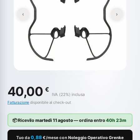
‹
›
40,00
€
IVA (22%) inclusa
Fatturazione
disponibile al check-out
📦 Ricevilo
martedì 11 agosto
— ordina entro
40h 23m
0,88
Tuo da
€/mese con
Noleggio Operativo Grenke