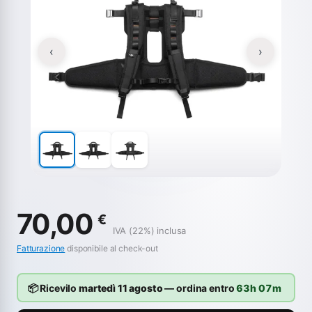
‹
›
70,00
€
IVA (22%) inclusa
Fatturazione
disponibile al check-out
📦 Ricevilo
martedì 11 agosto
— ordina entro
63h 07m