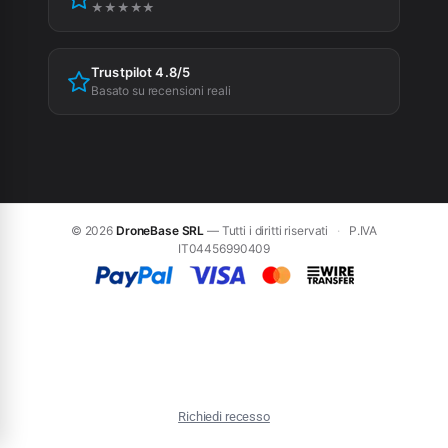
★★★★★
Trustpilot 4.8/5
Basato su recensioni reali
© 2026
DroneBase SRL
— Tutti i diritti riservati
·
P.IVA
IT04456990409
Richiedi recesso