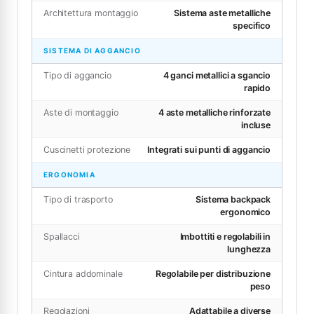
Architettura montaggio
Sistema aste metalliche
specifico
SISTEMA DI AGGANCIO
Tipo di aggancio
4 ganci metallici a sgancio
rapido
Aste di montaggio
4 aste metalliche rinforzate
incluse
Cuscinetti protezione
Integrati sui punti di aggancio
ERGONOMIA
Tipo di trasporto
Sistema backpack
ergonomico
Spallacci
Imbottiti e regolabili in
lunghezza
Cintura addominale
Regolabile per distribuzione
peso
Regolazioni
Adattabile a diverse