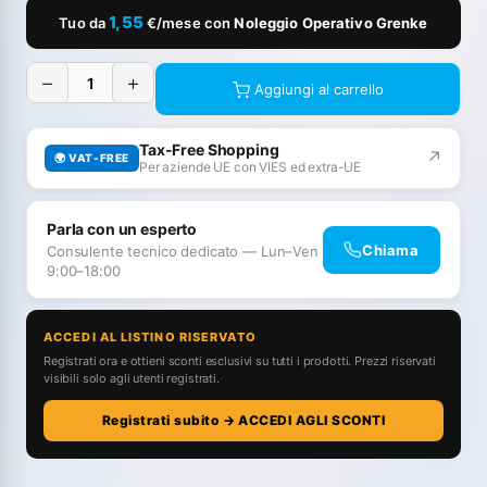
1,55
Tuo da
€/mese con
Noleggio Operativo Grenke
−
+
Aggiungi al carrello
Tax-Free Shopping
↗
🌍 VAT-FREE
Per aziende UE con VIES ed extra-UE
Parla con un esperto
Chiama
Consulente tecnico dedicato — Lun–Ven
9:00–18:00
ACCEDI AL LISTINO RISERVATO
Registrati ora e ottieni sconti esclusivi su tutti i prodotti. Prezzi riservati
visibili solo agli utenti registrati.
Registrati subito → ACCEDI AGLI SCONTI