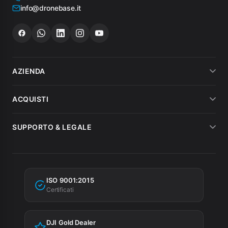
info@dronebase.it
AZIENDA
Chi siamo
ACQUISTI
Dicono di noi
Metodi di pagamento
SUPPORTO & LEGALE
Noleggio
Spedizioni
Condizioni di vendita
MEPA
Fatturazione
Garanzia
Agevolazioni fiscali
ISO 9001:2015
Privacy Policy
Certificati
Cookie Policy
DJI Gold Dealer
Preferenze cookie