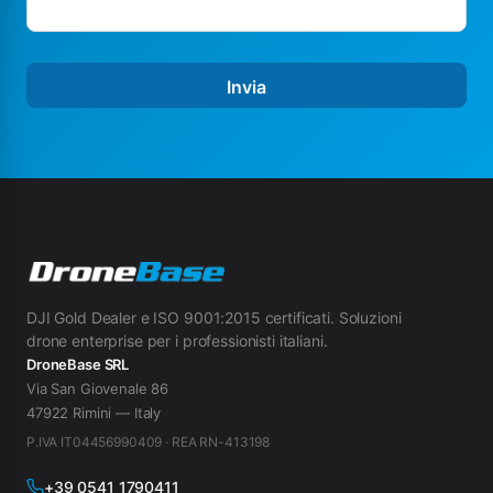
Invia
DJI Gold Dealer e ISO 9001:2015 certificati. Soluzioni
drone enterprise per i professionisti italiani.
DroneBase SRL
Via San Giovenale 86
47922 Rimini — Italy
P.IVA IT04456990409 · REA RN-413198
+39 0541 1790411