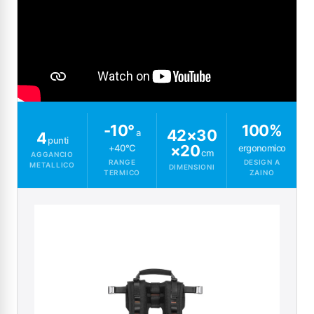
-10°
100%
42×30
a
4
punti
×20
+40°C
ergonomico
cm
AGGANCIO
RANGE
DESIGN A
METALLICO
DIMENSIONI
TERMICO
ZAINO