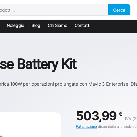
Cerca
Noleggio
Blog
Chi Siamo
Contatti
se Battery Kit
ricarica 100W per operazioni prolungate con Mavic 3 Enterprise. D
503,99
€
IVA (2
Fatturazione
disponibile al check-ou