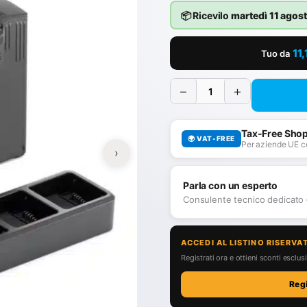
📦 Ricevilo
martedì 11 agos
11,
Tuo da
−
+
Tax-Free Sho
🌍 VAT-FREE
Per aziende UE c
›
Parla con un esperto
Consulente tecnico dedicato
ACCEDI AL LISTINO RISERVA
Registrati ora e ottieni sconti esclusiv
Reg