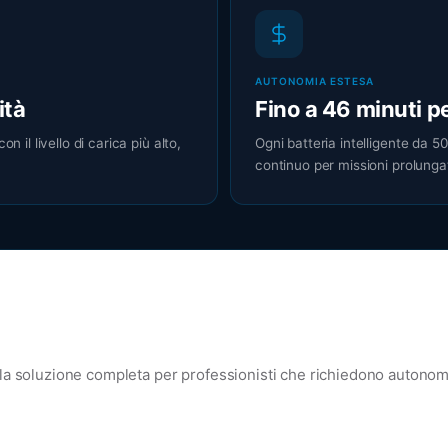
AUTONOMIA ESTESA
ità
Fino a 46 minuti pe
n il livello di carica più alto,
Ogni batteria intelligente da 5
continuo per missioni prolunga
 la soluzione completa per professionisti che richiedono autonom