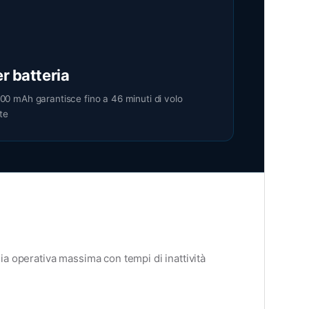
r batteria
000 mAh garantisce fino a 46 minuti di volo
te
ia operativa massima con tempi di inattività