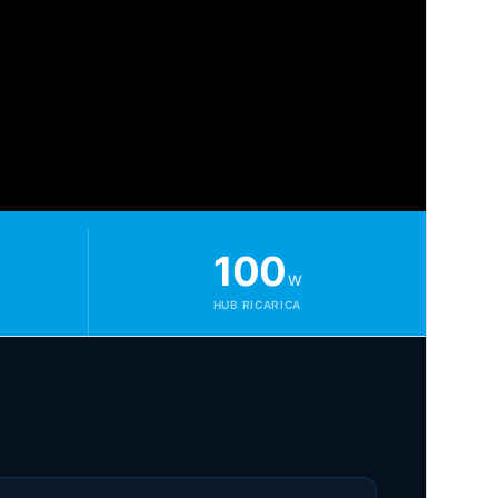
100
W
HUB RICARICA