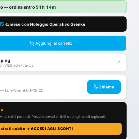
to
— ordina entro
51h 14m
15
€/mese con
Noleggio Operativo Grenke
Aggiungi al carrello
pping
↗
on VIES ed extra-UE
Chiama
 — Lun–Ven 9:00–18:00
TO
i su tutti i prodotti. Prezzi riservati visibili solo agli utenti registrati.
istrati subito → ACCEDI AGLI SCONTI