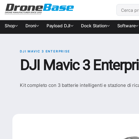
Salta alla navigazione
Salta al contenuto
Cerca:
Shop
Droni
Payload DJI
Dock Station
Software
DJI MAVIC 3 ENTERPRISE
DJI Mavic 3 Enterpri
Kit completo con 3 batterie intelligenti e stazione di 