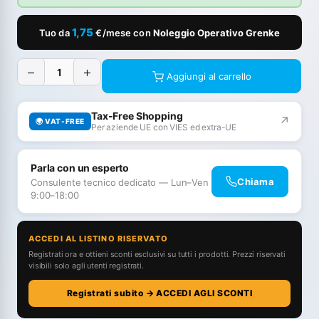
1,75
Tuo da
€/mese con
Noleggio Operativo Grenke
−
+
Aggiungi al carrello
Tax-Free Shopping
↗
🌍 VAT-FREE
Per aziende UE con VIES ed extra-UE
Parla con un esperto
Chiama
Consulente tecnico dedicato — Lun–Ven
9:00–18:00
ACCEDI AL LISTINO RISERVATO
Registrati ora e ottieni sconti esclusivi su tutti i prodotti. Prezzi riservati
visibili solo agli utenti registrati.
Registrati subito → ACCEDI AGLI SCONTI