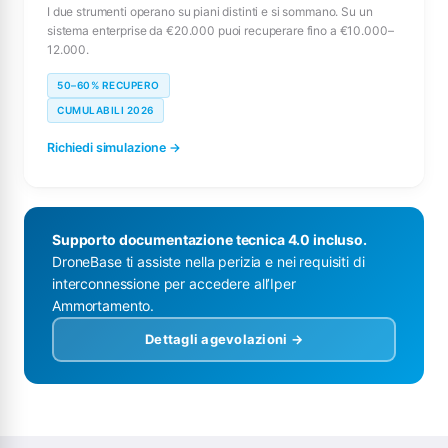
I due strumenti operano su piani distinti e si sommano. Su un
sistema enterprise da €20.000 puoi recuperare fino a €10.000–
12.000.
50–60% RECUPERO
CUMULABILI 2026
Richiedi simulazione →
Supporto documentazione tecnica 4.0 incluso.
DroneBase ti assiste nella perizia e nei requisiti di
interconnessione per accedere all’Iper
Ammortamento.
Dettagli agevolazioni →