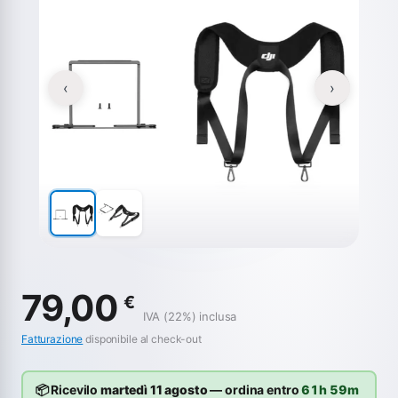
‹
›
79,00
€
IVA (22%) inclusa
Fatturazione
disponibile al check-out
📦 Ricevilo
martedì 11 agosto
— ordina entro
61h 59m