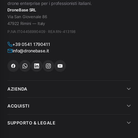
drone enterprise per i professionisti italiani.
DroneBase SRL
Via San Giovenale 86
47922 Rimini — Italy
P.IVA IT04456990409 · REA RN-413198
+39 0541 1790411
info@dronebase.it
AZIENDA
Chi siamo
ACQUISTI
Dicono di noi
Metodi di pagamento
SUPPORTO & LEGALE
Noleggio
Spedizioni
Condizioni di vendita
MEPA