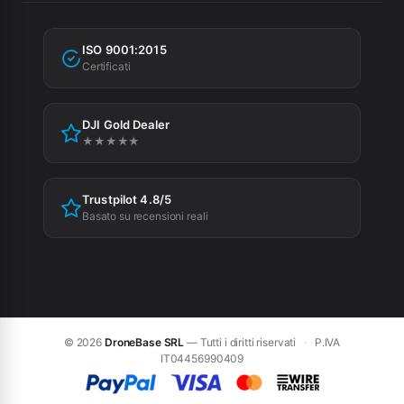
Fatturazione
Garanzia
Agevolazioni fiscali
ISO 9001:2015
Privacy Policy
Certificati
Cookie Policy
DJI Gold Dealer
Preferenze cookie
★★★★★
Trustpilot 4.8/5
Basato su recensioni reali
© 2026
DroneBase SRL
— Tutti i diritti riservati
·
P.IVA
IT04456990409