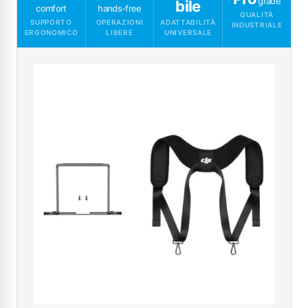
grade
bile
comfort
hands-free
QUALITÀ
SUPPORTO
OPERAZIONI
ADATTABILITÀ
INDUSTRIALE
ERGONOMICO
LIBERE
UNIVERSALE