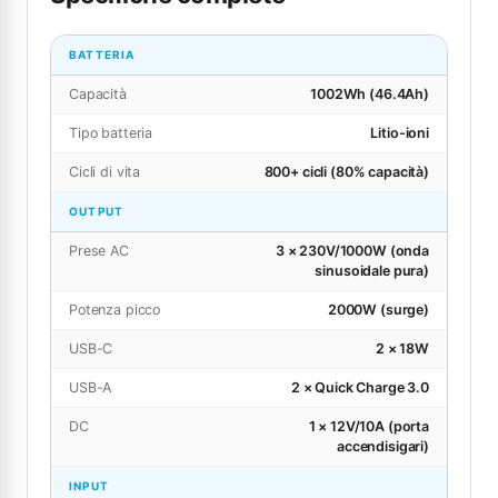
BATTERIA
Capacità
1002Wh (46.4Ah)
Tipo batteria
Litio-ioni
Cicli di vita
800+ cicli (80% capacità)
OUTPUT
Prese AC
3 × 230V/1000W (onda
sinusoidale pura)
Potenza picco
2000W (surge)
USB-C
2 × 18W
USB-A
2 × Quick Charge 3.0
DC
1 × 12V/10A (porta
accendisigari)
INPUT