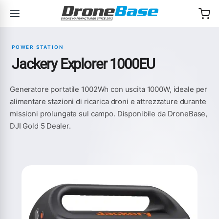
Salta alla navigazione
Salta al contenuto
POWER STATION
Jackery Explorer 1000EU
Generatore portatile 1002Wh con uscita 1000W, ideale per
alimentare stazioni di ricarica droni e attrezzature durante
missioni prolungate sul campo. Disponibile da DroneBase,
DJI Gold 5 Dealer.