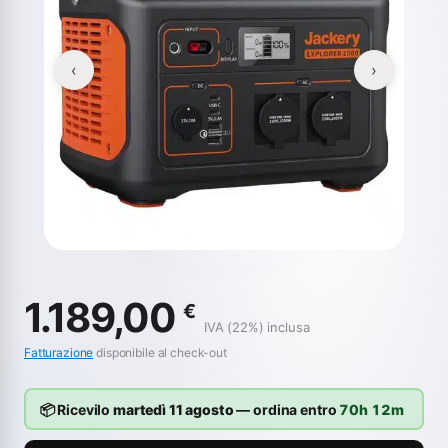
‹
›
1.189,00
€
IVA (22%) inclusa
Fatturazione
disponibile al check-out
📦 Ricevilo
martedì 11 agosto
— ordina entro
70h 12m