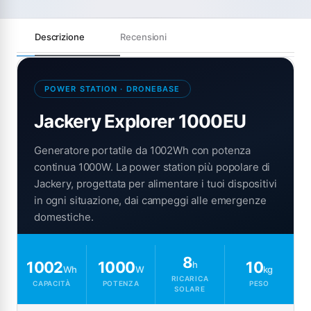
Descrizione
Recensioni
POWER STATION · DRONEBASE
Jackery Explorer 1000EU
Generatore portatile da 1002Wh con potenza
continua 1000W. La power station più popolare di
Jackery, progettata per alimentare i tuoi dispositivi
in ogni situazione, dai campeggi alle emergenze
domestiche.
8
1002
1000
10
h
Wh
W
kg
RICARICA
CAPACITÀ
POTENZA
PESO
SOLARE