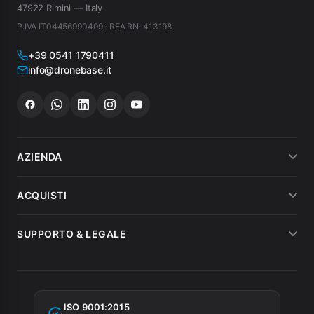
47922 Rimini — Italy
P.IVA IT04456990409 · REA RN-413198
+39 0541 1790411
info@dronebase.it
AZIENDA
Chi siamo
ACQUISTI
Dicono di noi
Metodi di pagamento
SUPPORTO & LEGALE
Noleggio
Spedizioni
Condizioni di vendita
MEPA
Fatturazione
Garanzia
Agevolazioni fiscali
ISO 9001:2015