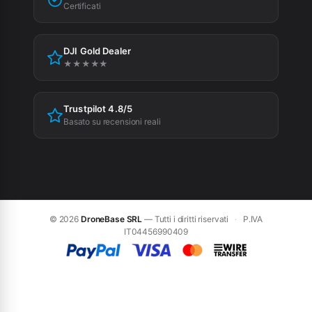
Privacy Policy
Certificati
Cookie Policy
DJI Gold Dealer
Preferenze cookie
★★★★★
Trustpilot 4.8/5
Basato su recensioni reali
© 2026
DroneBase SRL
— Tutti i diritti riservati
·
P.IVA
IT04456990409