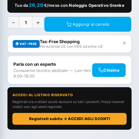
26,29
Tuo da
€/mese con
Noleggio Operativo Grenke
−
+
Aggiungi al carrello
Tax-Free Shopping
↗
🌍 VAT-FREE
Per aziende UE con VIES ed extra-UE
Parla con un esperto
Chiama
Consulente tecnico dedicato — Lun–Ven
9:00–18:00
ACCEDI AL LISTINO RISERVATO
Registrati ora e ottieni sconti esclusivi su tutti i prodotti. Prezzi riservati
visibili solo agli utenti registrati.
Registrati subito → ACCEDI AGLI SCONTI